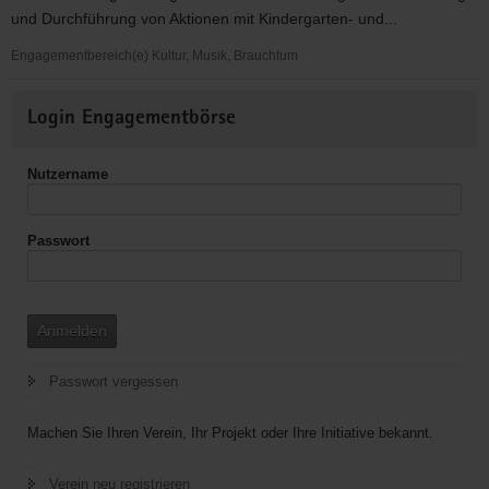
und Durchführung von Aktionen mit Kindergarten- und...
Engagementbereich(e) Kultur, Musik, Brauchtum
Museum
Weitere
zum
Login Engagementbörse
Informationen
Erleben
und
Nutzername
Anfassen
Passwort
Anmelden
Passwort vergessen
Machen Sie Ihren Verein, Ihr Projekt oder Ihre Initiative bekannt.
Verein neu registrieren