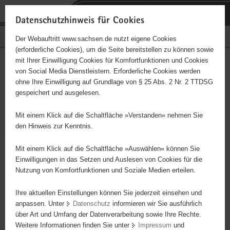
P
Portalübergreifende
o
H
Navigation
Datenschutzhinweis für Cookies
r
a
S
Bürgerschaftliches Engagement
Der Webauftritt www.sachsen.de nutzt eigene Cookies
t
u
e
(erforderliche Cookies), um die Seite bereitstellen zu können sowie
a
p
r
mit Ihrer Einwilligung Cookies für Komfortfunktionen und Cookies
l
t
v
Verein der Freunde und
Hauptinhalt
von Social Media Dienstleistern. Erforderliche Cookies werden
ü
i
i
ohne Ihre Einwilligung auf Grundlage von § 25 Abs. 2 Nr. 2 TTDSG
Förderer des
b
n
c
gespeichert und ausgelesen.
e
h
e
Vogtlandmuseums Plauen e.
r
a
Mit einem Klick auf die Schaltfläche »Verstanden« nehmen Sie
g
l
den Hinweis zur Kenntnis.
V.
r
t
e
Mit einem Klick auf die Schaltfläche »Auswählen« können Sie
Träger: Kulturbetrieb der Stadt Plauen
i
Einwilligungen in das Setzen und Auslesen von Cookies für die
Nutzung von Komfortfunktionen und Soziale Medien erteilen.
f
- Führung von Kindergruppen im Museum, - Organisation von
e
Aktionen und bestimmten Anlässe (Museumstag), - Heraussuchen
Ihre aktuellen Einstellungen können Sie jederzeit einsehen und
n
von themenbezogenen Musealien, - Schwerpunkt Betreuung von
anpassen. Unter
Datenschutz
informieren wir Sie ausführlich
d
Vorschülern und jüngeren Hortkindern, - Durchführung von
über Art und Umfang der Datenverarbeitung sowie Ihre Rechte.
e
Veranstaltungen
Weitere Informationen finden Sie unter
Impressum
und
N