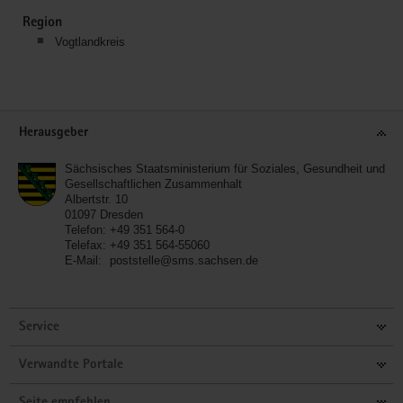
Region
Vogtlandkreis
Service
Herausgeber
Sächsisches Staatsministerium für Soziales, Gesundheit und
Gesellschaftlichen Zusammenhalt
Albertstr. 10
01097
Dresden
Telefon:
+49 351 564-0
Telefax:
+49 351 564-55060
E-Mail:
poststelle@sms.sachsen.de
Service
Verwandte Portale
Seite empfehlen