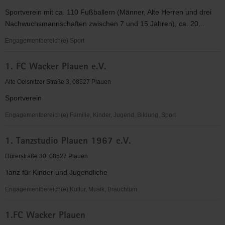
(EC)
Sportverein mit ca. 110 Fußballern (Männer, Alte Herren und drei
-
Nachwuchsmannschaften zwischen 7 und 15 Jahren), ca. 20...
Jugendkreis
Plauen
Engagementbereich(e) Sport
1.
1. FC Wacker Plauen e.V.
FC
Ranch
Alte Oelsnitzer Straße 3, 08527 Plauen
Plauen
Sportverein
Engagementbereich(e) Familie, Kinder, Jugend, Bildung, Sport
1.
1. Tanzstudio Plauen 1967 e.V.
FC
Wacker
Dürerstraße 30, 08527 Plauen
Plauen
Tanz für Kinder und Jugendliche
e.V.
Engagementbereich(e) Kultur, Musik, Brauchtum
1.
1.FC Wacker Plauen
Tanzstudio