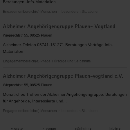
Beratungen -Info-Materialien
Vogtland
Engagementbereich(e) Menschen in besonderen Situationen
Alzheimer
Alzheimer Angehörigengruppe Plauen- Vogtland
Angehörigengruppe
Plauen-
Wieprechtstr. 55, 08525 Plauen
Vogtland
Alzheimer-Telefon 03741-131271 Beratungen Vorträge Info-
Materialien
Engagementbereich(e) Pflege, Fürsorge und Selbsthilfe
Alzheimer
Alzheimer Angehörigengruppe Plauen-vogtland e.V.
Angehörigengruppe
Plauen-
Wieprechtstr. 55, 08525 Plauen
Vogtland
Monatliches Treffen der Alzheimer Angehörigengruppe; Beratungen
für Angehörige, Interessierte und...
Engagementbereich(e) Menschen in besonderen Situationen
Alzheimer
Angehörigengruppe
erste
vorige
nächste
letzte