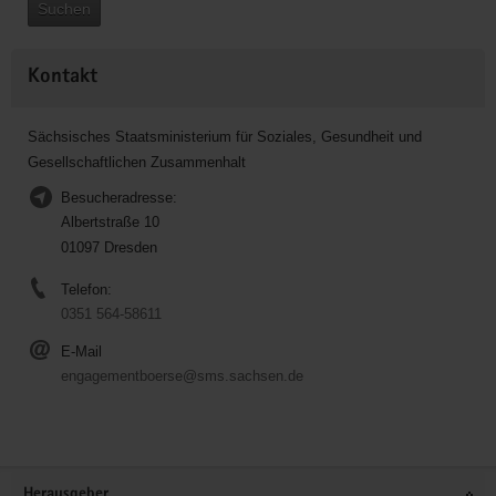
Suchen
Kontakt
Sächsisches Staatsministerium für Soziales, Gesundheit und
Gesellschaftlichen Zusammenhalt
Besucheradresse:
Albertstraße 10
01097 Dresden
Telefon:
0351 564-58611
E-Mail
engagementboerse@sms.sachsen.de
Service
Herausgeber