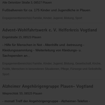
Plauen
Alte Oelsnitzer Straße 3, 08527 Plauen
1967
Fußballverein für ca. 175 Kinder und Jugendliche in Plauen.
e.V.
Engagementbereich(e) Familie, Kinder, Jugend, Bildung, Sport
1.FC
Advent-Wohlfahrtswerk e. V. Helferkreis Vogtland
Wacker
Plauen
Engelstraße 15, 08523 Plauen
- Hilfe für Menschen in Not - Altenhilfe und -betreuung -
Kleidungssammlung - Weiterleitung von Kleidungs- u.
Sachspenden an...
Engagementbereich(e) Familie, Kinder, Jugend, Bildung, Gesellschaft, Kirche,
Politik, Menschen in besonderen Situationen, Pflege, Fürsorge und Selbsthilfe,
Sport
Advent-
Alzheimer Angehörigengruppe Plauen- Vogtland
Wohlfahrtswerk
e.
Wieprechtstr. 55, 08525 Plauen
V.
- monatl Treff der Angehörigengruppe - Alzheimer-Telefon -
Helferkreis