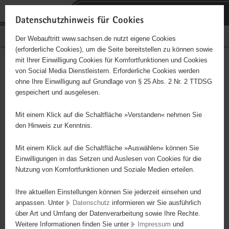
P
Portalübergreifende
o
H
Navigation
Datenschutzhinweis für Cookies
r
a
S
Bürgerschaftliches Engagement
Der Webauftritt www.sachsen.de nutzt eigene Cookies
t
u
e
(erforderliche Cookies), um die Seite bereitstellen zu können sowie
a
p
r
mit Ihrer Einwilligung Cookies für Komfortfunktionen und Cookies
l
t
v
Hauptinhalt
Engagementbörse
von Social Media Dienstleistern. Erforderliche Cookies werden
ü
i
i
ohne Ihre Einwilligung auf Grundlage von § 25 Abs. 2 Nr. 2 TTDSG
b
n
c
gespeichert und ausgelesen.
e
h
e
Ergebnisse auf Karte anzeigen
r
a
Mit einem Klick auf die Schaltfläche »Verstanden« nehmen Sie
g
l
den Hinweis zur Kenntnis.
r
t
Alles
Initiativen
Projekte
e
Mit einem Klick auf die Schaltfläche »Auswählen« können Sie
Nach Alphabet
Nach Postleitzahl
i
Einwilligungen in das Setzen und Auslesen von Cookies für die
Nutzung von Komfortfunktionen und Soziale Medien erteilen.
f
e
Ihre aktuellen Einstellungen können Sie jederzeit einsehen und
113 Suchergebnisse
n
anpassen. Unter
Datenschutz
informieren wir Sie ausführlich
d
über Art und Umfang der Datenverarbeitung sowie Ihre Rechte.
"ALSO" Plauen e. V.
e
Weitere Informationen finden Sie unter
Impressum
und
N