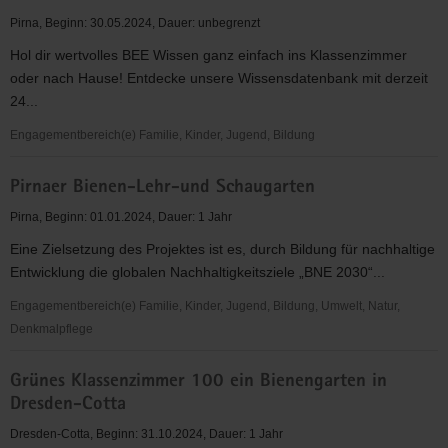
nachhaltige
Pirna, Beginn: 30.05.2024, Dauer: unbegrenzt
Entwicklung
Hol dir wertvolles BEE Wissen ganz einfach ins Klassenzimmer
oder nach Hause! Entdecke unsere Wissensdatenbank mit derzeit
24...
Engagementbereich(e) Familie, Kinder, Jugend, Bildung
KiJuBee-
Pirnaer Bienen-Lehr-und Schaugarten
für
Kids!
Pirna, Beginn: 01.01.2024, Dauer: 1 Jahr
Wissen,
Eine Zielsetzung des Projektes ist es, durch Bildung für nachhaltige
Lernen
Entwicklung die globalen Nachhaltigkeitsziele „BNE 2030“...
und
mehr!
Engagementbereich(e) Familie, Kinder, Jugend, Bildung, Umwelt, Natur,
Denkmalpflege
Pirnaer
Grünes Klassenzimmer 100 ein Bienengarten in
Bienen-
Dresden-Cotta
Lehr-
und
Dresden-Cotta, Beginn: 31.10.2024, Dauer: 1 Jahr