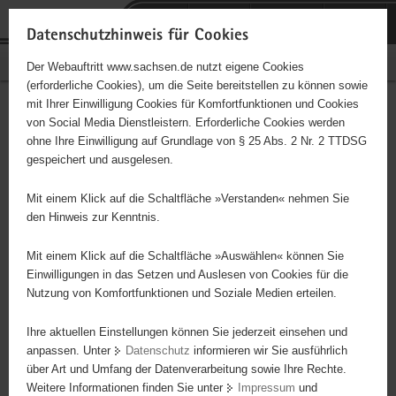
P
Portalübergreifende
o
H
Navigation
Datenschutzhinweis für Cookies
r
a
S
Bürgerschaftliches Engagement
Der Webauftritt www.sachsen.de nutzt eigene Cookies
t
u
e
(erforderliche Cookies), um die Seite bereitstellen zu können sowie
a
p
r
mit Ihrer Einwilligung Cookies für Komfortfunktionen und Cookies
l
t
v
KiJuBee Netzwerk Sachsen
Hauptinhalt
von Social Media Dienstleistern. Erforderliche Cookies werden
ü
i
i
ohne Ihre Einwilligung auf Grundlage von § 25 Abs. 2 Nr. 2 TTDSG
b
n
c
Träger: eingetragener Verein - e. V.
gespeichert und ausgelesen.
e
h
e
r
a
Mit einem Klick auf die Schaltfläche »Verstanden« nehmen Sie
Diese Initiative ist besonders für Kinder und
g
l
den Hinweis zur Kenntnis.
Jugendliche geeignet.
r
t
e
Mit einem Klick auf die Schaltfläche »Auswählen« können Sie
i
Einwilligungen in das Setzen und Auslesen von Cookies für die
Als KiJuBee Netzwerk mit unseren Akteuren verstehen wir uns als
Nutzung von Komfortfunktionen und Soziale Medien erteilen.
f
Impulsgeber der Zeit aus welchen sich neue Projektideen
e
entwickeln und diese fast nahtlos ineinander verschmelzen lassen.
Ihre aktuellen Einstellungen können Sie jederzeit einsehen und
n
Durch die Förderung der Bildung für nachhaltige Entwicklung
anpassen. Unter
Datenschutz
informieren wir Sie ausführlich
d
über Art und Umfang der Datenverarbeitung sowie Ihre Rechte.
(BNE), des regionalen Bewusstseins in Bezug auf Erzeuger und
e
Weitere Informationen finden Sie unter
Impressum
und
Verbraucher, der Mitwirkung an der Verbesserung des
N