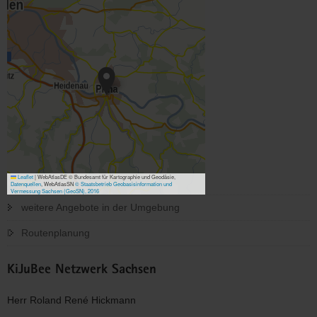
Leaflet
|
WebAtlasDE © Bundesamt für Kartographie und Geodäsie,
Datenquellen
, WebAtlasSN
© Staatsbetrieb Geobasisinformation und
Vermessung Sachsen (GeoSN), 2016
weitere Angebote in der Umgebung
Routenplanung
KiJuBee Netzwerk Sachsen
Herr Roland René Hickmann