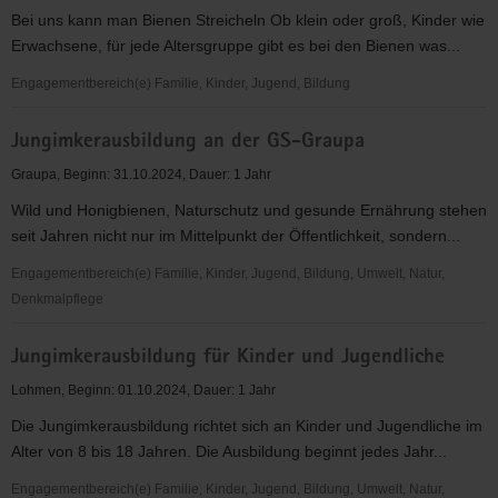
Schaugarten
Bei uns kann man Bienen Streicheln Ob klein oder groß, Kinder wie
Erwachsene, für jede Altersgruppe gibt es bei den Bienen was...
Engagementbereich(e) Familie, Kinder, Jugend, Bildung
Grünes
Jungimkerausbildung an der GS-Graupa
Klassenzimmer
100
Graupa, Beginn: 31.10.2024, Dauer: 1 Jahr
ein
Wild und Honigbienen, Naturschutz und gesunde Ernährung stehen
Bienengarten
seit Jahren nicht nur im Mittelpunkt der Öffentlichkeit, sondern...
in
Dresden-
Engagementbereich(e) Familie, Kinder, Jugend, Bildung, Umwelt, Natur,
Cotta
Denkmalpflege
Jungimkerausbildung
Jungimkerausbildung für Kinder und Jugendliche
an
der
Lohmen, Beginn: 01.10.2024, Dauer: 1 Jahr
GS-
Die Jungimkerausbildung richtet sich an Kinder und Jugendliche im
Graupa
Alter von 8 bis 18 Jahren. Die Ausbildung beginnt jedes Jahr...
Engagementbereich(e) Familie, Kinder, Jugend, Bildung, Umwelt, Natur,