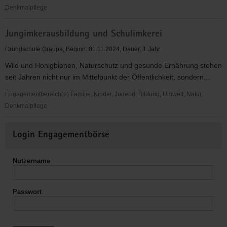
Denkmalpflege
Jungimkerausbildung
Jungimkerausbildung und Schulimkerei
für
Kinder
Grundschule Graupa, Beginn: 01.11.2024, Dauer: 1 Jahr
und
Wild und Honigbienen, Naturschutz und gesunde Ernährung stehen
Jugendliche
seit Jahren nicht nur im Mittelpunkt der Öffentlichkeit, sondern...
Engagementbereich(e) Familie, Kinder, Jugend, Bildung, Umwelt, Natur,
Denkmalpflege
Jungimkerausbildung
Weitere
und
Login Engagementbörse
Informationen
Schulimkerei
Nutzername
Passwort