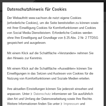
P
Portalübergreifende
o
H
Navigation
Datenschutzhinweis für Cookies
r
a
S
Bürgerschaftliches Engagement
Der Webauftritt www.sachsen.de nutzt eigene Cookies
t
u
e
(erforderliche Cookies), um die Seite bereitstellen zu können sowie
a
p
r
mit Ihrer Einwilligung Cookies für Komfortfunktionen und Cookies
l
t
v
Kirchgemeinde Ottendorf
Hauptinhalt
von Social Media Dienstleistern. Erforderliche Cookies werden
ü
i
i
ohne Ihre Einwilligung auf Grundlage von § 25 Abs. 2 Nr. 2 TTDSG
b
n
c
Träger: Kirchgemeinde Ottendorf
gespeichert und ausgelesen.
e
h
e
r
a
Mit einem Klick auf die Schaltfläche »Verstanden« nehmen Sie
Diese Initiative ist besonders für Kinder und
g
l
den Hinweis zur Kenntnis.
Jugendliche geeignet.
r
t
e
Mit einem Klick auf die Schaltfläche »Auswählen« können Sie
i
Einwilligungen in das Setzen und Auslesen von Cookies für die
Wir als Kirchgemeinde wollen ein Gemeinschafts- und Bildungsort
Nutzung von Komfortfunktionen und Soziale Medien erteilen.
f
im ländlichen Raum sein. Menschen allen Alters sind eingeladen in
e
unseren verschiedenen Gruppenangeboten an geistlichem Leben
Ihre aktuellen Einstellungen können Sie jederzeit einsehen und
n
teilzunehmen, Gemeinschaft aktiv zu gestalten, Neues kennen
anpassen. Unter
Datenschutz
informieren wir Sie ausführlich
d
über Art und Umfang der Datenverarbeitung sowie Ihre Rechte.
zulernen und auszuprobieren. Aus unserer christlichen
e
Weitere Informationen finden Sie unter
Impressum
und
Überzeugung heraus möchten wir Menschen im Leben und auch in
N