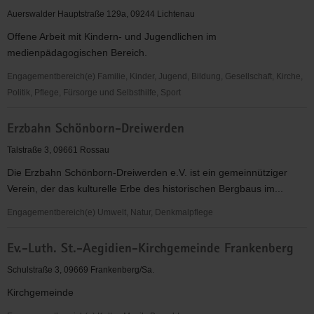
e.V.
Auerswalder Hauptstraße 129a, 09244 Lichtenau
Offene Arbeit mit Kindern- und Jugendlichen im
medienpädagogischen Bereich.
Engagementbereich(e) Familie, Kinder, Jugend, Bildung, Gesellschaft, Kirche,
Politik, Pflege, Fürsorge und Selbsthilfe, Sport
EC
Erzbahn Schönborn-Dreiwerden
Jugendarbeit
Auerswalde
Talstraße 3, 09661 Rossau
Die Erzbahn Schönborn-Dreiwerden e.V. ist ein gemeinnütziger
Verein, der das kulturelle Erbe des historischen Bergbaus im...
Engagementbereich(e) Umwelt, Natur, Denkmalpflege
Erzbahn
Ev.-Luth. St.-Aegidien-Kirchgemeinde Frankenberg
Schönborn-
Dreiwerden
Schulstraße 3, 09669 Frankenberg/Sa.
Kirchgemeinde