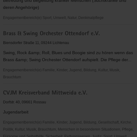
Betreuung und Begleitung kranker Menschen (Suchtkranke und
deren Angehörige)
Engagementbereich(e) Sport, Umwelt, Natur, Denkmalpflege
Blau
Brass & Swing Orchester Ottendorf e.V.
Kreuz
Ortsverein
Biensdorfer Straße 11, 09244 Lichtenau
Chemnitz,
Swing, Rock &amp; Roll, Blues und Boogie sind zu hören wenn das
Begegnungsgruppe
Brass &amp; Swing Orchester Ottendorf aufspielt. Die Pflege der...
Auerswalde
Engagementbereich(e) Familie, Kinder, Jugend, Bildung, Kultur, Musik,
Brauchtum
Brass
CVJM Kreisverband Mittweida e.V.
&
Swing
Dorfstr. 40, 09661 Rossau
Orchester
Jugendarbeit
Ottendorf
e.V.
Engagementbereich(e) Familie, Kinder, Jugend, Bildung, Gesellschaft, Kirche,
Politik, Kultur, Musik, Brauchtum, Menschen in besonderen Situationen, Pflege,
Fürsorge und Selbsthilfe, Sicherheit, Rettungswesen, Justiz, Sport, Umwelt,