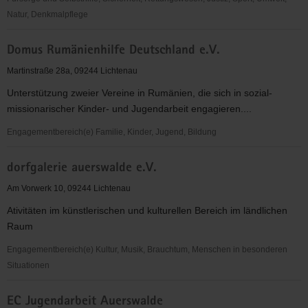
Natur, Denkmalpflege
CVJM
Domus Rumänienhilfe Deutschland e.V.
Kreisverband
Mittweida
Martinstraße 28a, 09244 Lichtenau
e.V.
Unterstützung zweier Vereine in Rumänien, die sich in sozial-
missionarischer Kinder- und Jugendarbeit engagieren....
Engagementbereich(e) Familie, Kinder, Jugend, Bildung
Domus
dorfgalerie auerswalde e.V.
Rumänienhilfe
Deutschland
Am Vorwerk 10, 09244 Lichtenau
e.V.
Ativitäten im künstlerischen und kulturellen Bereich im ländlichen
Raum
Engagementbereich(e) Kultur, Musik, Brauchtum, Menschen in besonderen
Situationen
dorfgalerie
EC Jugendarbeit Auerswalde
auerswalde