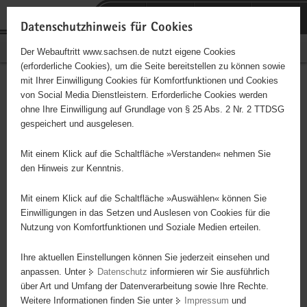
P
Portalübergreifende
o
H
Navigation
Datenschutzhinweis für Cookies
r
a
S
Bürgerschaftliches Engagement
Der Webauftritt www.sachsen.de nutzt eigene Cookies
t
u
e
(erforderliche Cookies), um die Seite bereitstellen zu können sowie
a
p
r
mit Ihrer Einwilligung Cookies für Komfortfunktionen und Cookies
l
t
v
Hauptinhalt
Engagementbörse
von Social Media Dienstleistern. Erforderliche Cookies werden
ü
i
i
ohne Ihre Einwilligung auf Grundlage von § 25 Abs. 2 Nr. 2 TTDSG
b
n
c
gespeichert und ausgelesen.
e
h
e
Ergebnisse auf Karte anzeigen
r
a
Mit einem Klick auf die Schaltfläche »Verstanden« nehmen Sie
g
l
den Hinweis zur Kenntnis.
r
t
Alles
Initiativen
Projekte
e
Mit einem Klick auf die Schaltfläche »Auswählen« können Sie
Nach Alphabet
Nach Postleitzahl
i
Einwilligungen in das Setzen und Auslesen von Cookies für die
Nutzung von Komfortfunktionen und Soziale Medien erteilen.
f
e
Ihre aktuellen Einstellungen können Sie jederzeit einsehen und
46 Suchergebnisse
n
anpassen. Unter
Datenschutz
informieren wir Sie ausführlich
d
über Art und Umfang der Datenverarbeitung sowie Ihre Rechte.
AD(H)S - Mittelsachsen e.V.
e
Weitere Informationen finden Sie unter
Impressum
und
N