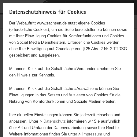
P
P
H
F
o
o
a
o
Datenschutzhinweis für Cookies
r
r
u
o
Bürgerschaftliches Engagement
Der Webauftritt www.sachsen.de nutzt eigene Cookies
t
t
p
t
(erforderliche Cookies), um die Seite bereitstellen zu können sowie
a
a
t
e
mit Ihrer Einwilligung Cookies für Komfortfunktionen und Cookies
l
l
i
r
Alle Meldungen im Überblick
Hauptinhalt
von Social Media Dienstleistern. Erforderliche Cookies werden
ü
n
n
-
ohne Ihre Einwilligung auf Grundlage von § 25 Abs. 2 Nr. 2 TTDSG
b
a
h
B
gespeichert und ausgelesen.
e
v
a
e
100 Tage Ehrenamtskarten-App: Weitere
r
i
l
r
Mit einem Klick auf die Schaltfläche »Verstanden« nehmen Sie
Meilensteine erreicht
g
g
t
e
den Hinweis zur Kenntnis.
r
a
i
e
t
c
Mit einem Klick auf die Schaltfläche »Auswählen« können Sie
i
i
h
Einwilligungen in das Setzen und Auslesen von Cookies für die
Nutzung von Komfortfunktionen und Soziale Medien erteilen.
f
o
e
n
Ihre aktuellen Einstellungen können Sie jederzeit einsehen und
n
anpassen. Unter
Datenschutz
informieren wir Sie ausführlich
d
über Art und Umfang der Datenverarbeitung sowie Ihre Rechte.
e
Weitere Informationen finden Sie unter
Impressum
und
N