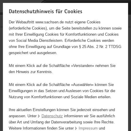
P
P
H
F
o
o
a
o
Datenschutzhinweis für Cookies
r
r
u
o
Bürgerschaftliches Engagement
Der Webauftritt www.sachsen.de nutzt eigene Cookies
t
t
p
t
(erforderliche Cookies), um die Seite bereitstellen zu können sowie
a
a
t
e
mit Ihrer Einwilligung Cookies für Komfortfunktionen und Cookies
l
l
i
r
Annen-Medaille
Hauptinhalt
von Social Media Dienstleistern. Erforderliche Cookies werden
ü
n
n
-
ohne Ihre Einwilligung auf Grundlage von § 25 Abs. 2 Nr. 2 TTDSG
b
a
h
B
gespeichert und ausgelesen.
e
v
a
e
r
i
l
r
Mit einem Klick auf die Schaltfläche »Verstanden« nehmen Sie
Schnelleinstieg
g
g
t
e
den Hinweis zur Kenntnis.
der
r
a
i
e
t
c
Mit einem Klick auf die Schaltfläche »Auswählen« können Sie
Portalthemen
i
i
h
Einwilligungen in das Setzen und Auslesen von Cookies für die
Nutzung von Komfortfunktionen und Soziale Medien erteilen.
f
o
© Oliver Killig
e
n
Ihre aktuellen Einstellungen können Sie jederzeit einsehen und
n
anpassen. Unter
Datenschutz
informieren wir Sie ausführlich
d
über Art und Umfang der Datenverarbeitung sowie Ihre Rechte.
e
Weitere Informationen finden Sie unter
Impressum
und
Die Annen-Medaille zu Ehren der Kurfürstin Anna (1532-1585) wird
N