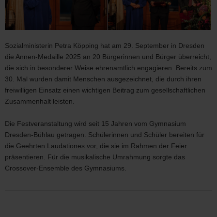
Sozialministerin Petra Köpping hat am 29. September in Dresden
die Annen-Medaille 2025 an 20 Bürgerinnen und Bürger überreicht,
die sich in besonderer Weise ehrenamtlich engagieren. Bereits zum
30. Mal wurden damit Menschen ausgezeichnet, die durch ihren
freiwilligen Einsatz einen wichtigen Beitrag zum gesellschaftlichen
Zusammenhalt leisten.
Die Festveranstaltung wird seit 15 Jahren vom Gymnasium
Dresden-Bühlau getragen. Schülerinnen und Schüler bereiten für
(© Oliver Killig)
die Geehrten Laudationes vor, die sie im Rahmen der Feier
Die Annen-Medaille zu Ehren der Kurfürstin
präsentieren. Für die musikalische Umrahmung sorgte das
Anna (1532-1585) wird jährlich an bis zu 20
Crossover-Ensemble des Gymnasiums.
Menschen verliehen, die sich seit
mindestens fünf Jahren ehrenamtlich in der
Sozial- oder Familienarbeit engagieren. Für
die musikalische Umrahmung sorgte 2025
das Crossover-Ensemble des Gymnasiums