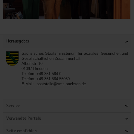
Footer-
Herausgeber
Bereich
Sächsisches Staatsministerium für Soziales, Gesundheit und
Gesellschaftlichen Zusammenhalt
Albertstr. 10
01097
Dresden
Telefon:
+49 351 564-0
Telefax:
+49 351 564-55060
E-Mail:
poststelle@sms.sachsen.de
(© Oliver Killig)
Impression von der Festveranstaltung
2022.
Service
Verwandte Portale
Seite empfehlen