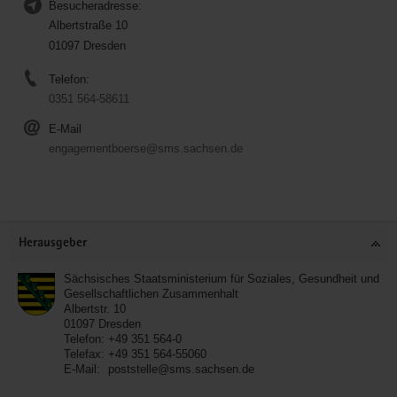
Besucheradresse:
Albertstraße 10
01097 Dresden
Telefon:
0351 564-58611
E-Mail
engagementboerse@sms.sachsen.de
Service
Herausgeber
Sächsisches Staatsministerium für Soziales, Gesundheit und
Gesellschaftlichen Zusammenhalt
Albertstr. 10
01097
Dresden
Telefon:
+49 351 564-0
Telefax:
+49 351 564-55060
E-Mail:
poststelle@sms.sachsen.de