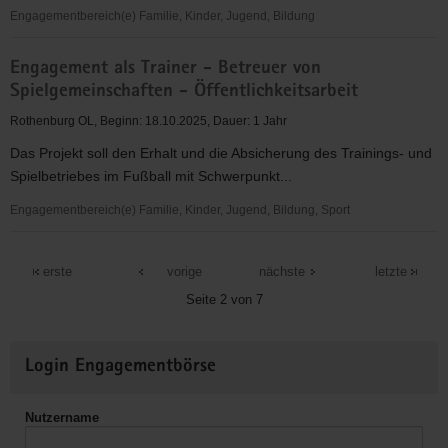
Freizeitbereich
Engagementbereich(e) Familie, Kinder, Jugend, Bildung
Verkehrserziehung
Engagement als Trainer - Betreuer von
und
Spielgemeinschaften - Öffentlichkeitsarbeit
Begleitung
im
Rothenburg OL, Beginn: 18.10.2025, Dauer: 1 Jahr
Straßenverkehr
Das Projekt soll den Erhalt und die Absicherung des Trainings- und
von
Spielbetriebes im Fußball mit Schwerpunkt...
Grundschülern
an
Engagementbereich(e) Familie, Kinder, Jugend, Bildung, Sport
den
Engagement
Grundschulen
als
erste
vorige
nächste
letzte
der
Trainer
Seite 2 von 7
Stadt
-
Betreuer
Weitere
von
Login Engagementbörse
Informationen
Spielgemeinschaften
-
Nutzername
Öffentlichkeitsarbeit