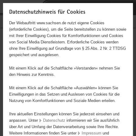
P
Portalübergreifende
o
H
Navigation
Datenschutzhinweis für Cookies
r
a
S
Bürgerschaftliches Engagement
Der Webauftritt www.sachsen.de nutzt eigene Cookies
t
u
e
(erforderliche Cookies), um die Seite bereitstellen zu können sowie
a
p
r
mit Ihrer Einwilligung Cookies für Komfortfunktionen und Cookies
l
t
v
Hauptinhalt
Engagementbörse
von Social Media Dienstleistern. Erforderliche Cookies werden
ü
i
i
ohne Ihre Einwilligung auf Grundlage von § 25 Abs. 2 Nr. 2 TTDSG
b
n
c
gespeichert und ausgelesen.
e
h
e
Ergebnisse auf Karte anzeigen
r
a
Mit einem Klick auf die Schaltfläche »Verstanden« nehmen Sie
g
l
den Hinweis zur Kenntnis.
r
t
Alles
Initiativen
Projekte
e
Mit einem Klick auf die Schaltfläche »Auswählen« können Sie
Nach Alphabet
Nach Postleitzahl
i
Einwilligungen in das Setzen und Auslesen von Cookies für die
Nutzung von Komfortfunktionen und Soziale Medien erteilen.
f
e
Ihre aktuellen Einstellungen können Sie jederzeit einsehen und
70 Suchergebnisse in »Familie, Kinder, Jugend,
n
anpassen. Unter
Datenschutz
informieren wir Sie ausführlich
Bildung«
d
über Art und Umfang der Datenverarbeitung sowie Ihre Rechte.
e
Weitere Informationen finden Sie unter
Impressum
und
N