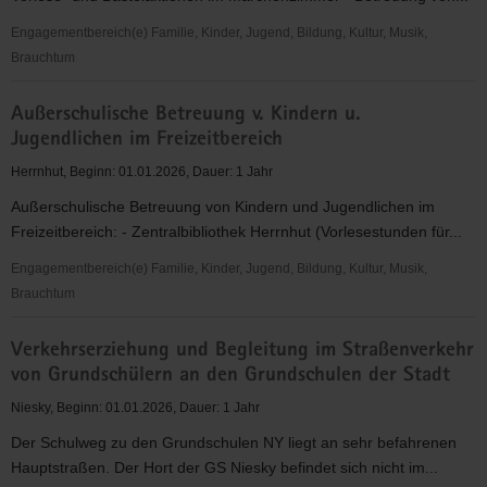
Betreuung
von
Engagementbereich(e) Familie, Kinder, Jugend, Bildung, Kultur, Musik,
Kindern
Brauchtum
und
Betreuung
Jugendlichen
Außerschulische Betreuung v. Kindern u.
Bibliothek
im
Jugendlichen im Freizeitbereich
Rennersdorf
OT
und
Herrnhut, Beginn: 01.01.2026, Dauer: 1 Jahr
Rennersdorf
Berthelsdorf
Außerschulische Betreuung von Kindern und Jugendlichen im
sowie
Freizeitbereich: - Zentralbibliothek Herrnhut (Vorlesestunden für...
des
Märchenzimmers
Engagementbereich(e) Familie, Kinder, Jugend, Bildung, Kultur, Musik,
Berthelsdorf
Brauchtum
Außerschulische
Verkehrserziehung und Begleitung im Straßenverkehr
Betreuung
von Grundschülern an den Grundschulen der Stadt
v.
Kindern
Niesky, Beginn: 01.01.2026, Dauer: 1 Jahr
u.
Der Schulweg zu den Grundschulen NY liegt an sehr befahrenen
Jugendlichen
Hauptstraßen. Der Hort der GS Niesky befindet sich nicht im...
im