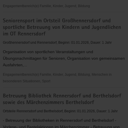
Engagementbereich(e) Familie, Kinder, Jugend, Bildung
Betreuung
Seniorensport im Ortsteil Großhennersdorf und
der
sportliche Betreuung von Kindern und Jugendlichen
Bibliothek
im OT Rennersdorf
in
Steinigtwolsdorf
Großhennersdorf und Rennersdorf, Beginn: 01.01.2026, Dauer: 1 Jahr
Organisation von sportlichen Veranstaltungen und
Übungsnachmittagen für Senioren, Organisation von gemeinsamen
Ausfahrten,...
Engagementbereich(e) Familie, Kinder, Jugend, Bildung, Menschen in
besonderen Situationen, Sport
Seniorensport
Betreuung Bibliothek Rennersdorf und Berthelsdorf
im
sowie des Märchenzimmers Berthelsdorf
Ortsteil
Großhennersdorf
Ortsteile Rennersdorf und Berthelsdorf, Beginn: 01.01.2026, Dauer: 1 Jahr
und
- Betreuung der Bibliotheken in Rennersdorf und Berthelsdorf -
sportliche
Vorlese- und Bastelaktionen im Märchenzimmer - Betreuung von...