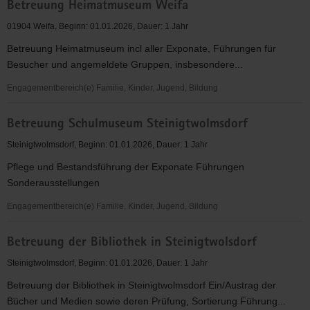
Betreuung Heimatmuseum Weifa
mit
Älteren
01904 Weifa, Beginn: 01.01.2026, Dauer: 1 Jahr
Betreuung Heimatmuseum incl aller Exponate, Führungen für
Besucher und angemeldete Gruppen, insbesondere...
Engagementbereich(e) Familie, Kinder, Jugend, Bildung
Betreuung
Betreuung Schulmuseum Steinigtwolmsdorf
Heimatmuseum
Weifa
Steinigtwolmsdorf, Beginn: 01.01.2026, Dauer: 1 Jahr
Pflege und Bestandsführung der Exponate Führungen
Sonderausstellungen
Engagementbereich(e) Familie, Kinder, Jugend, Bildung
Betreuung
Betreuung der Bibliothek in Steinigtwolsdorf
Schulmuseum
Steinigtwolmsdorf
Steinigtwolmsdorf, Beginn: 01.01.2026, Dauer: 1 Jahr
Betreuung der Bibliothek in Steinigtwolmsdorf Ein/Austrag der
Bücher und Medien sowie deren Prüfung, Sortierung Führung...