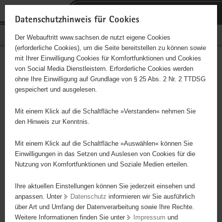
P
Portalübergreifende
o
H
Navigation
Datenschutzhinweis für Cookies
r
a
S
Bürgerschaftliches Engagement
Der Webauftritt www.sachsen.de nutzt eigene Cookies
t
u
e
(erforderliche Cookies), um die Seite bereitstellen zu können sowie
a
p
r
mit Ihrer Einwilligung Cookies für Komfortfunktionen und Cookies
l
t
v
Hauptinhalt
Engagementbörse
von Social Media Dienstleistern. Erforderliche Cookies werden
ü
i
i
ohne Ihre Einwilligung auf Grundlage von § 25 Abs. 2 Nr. 2 TTDSG
b
n
c
gespeichert und ausgelesen.
e
h
e
Ergebnisse auf Karte anzeigen
r
a
Mit einem Klick auf die Schaltfläche »Verstanden« nehmen Sie
g
l
den Hinweis zur Kenntnis.
r
t
Alles
Initiativen
Projekte
e
Mit einem Klick auf die Schaltfläche »Auswählen« können Sie
Nach Alphabet
Nach Postleitzahl
i
Einwilligungen in das Setzen und Auslesen von Cookies für die
Nutzung von Komfortfunktionen und Soziale Medien erteilen.
f
e
Ihre aktuellen Einstellungen können Sie jederzeit einsehen und
5234 Suchergebnisse in »Familie, Kinder, Jugend,
n
anpassen. Unter
Datenschutz
informieren wir Sie ausführlich
Bildung«
d
über Art und Umfang der Datenverarbeitung sowie Ihre Rechte.
e
Weitere Informationen finden Sie unter
Impressum
und
N