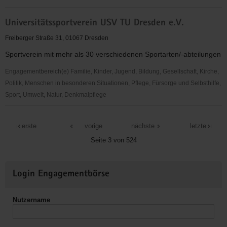
Zentrum
Universitätssportverein USV TU Dresden e.V.
für
Historische
Freiberger Straße 31, 01067 Dresden
und
Sportverein mit mehr als 30 verschiedenen Sportarten/-abteilungen
Zeitgemäße
Reformpädagogik
Engagementbereich(e) Familie, Kinder, Jugend, Bildung, Gesellschaft, Kirche,
Politik, Menschen in besonderen Situationen, Pflege, Fürsorge und Selbsthilfe,
Sport, Umwelt, Natur, Denkmalpflege
Universitätssportverein
USV
erste
vorige
nächste
letzte
TU
Seite 3 von 524
Dresden
e.V.
Weitere
Login Engagementbörse
Informationen
Nutzername