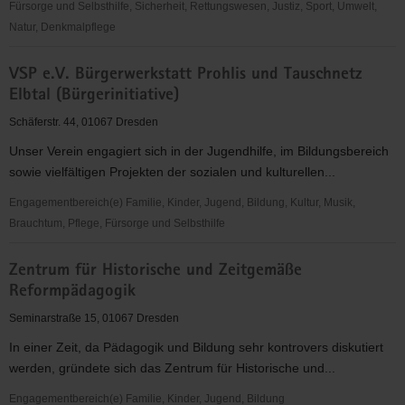
Fürsorge und Selbsthilfe, Sicherheit, Rettungswesen, Justiz, Sport, Umwelt,
Natur, Denkmalpflege
Gesellschaft
VSP e.V. Bürgerwerkstatt Prohlis und Tauschnetz
Historischer
Elbtal (Bürgerinitiative)
Neumarkt
Dresden
Schäferstr. 44, 01067 Dresden
e.
Unser Verein engagiert sich in der Jugendhilfe, im Bildungsbereich
V.
sowie vielfältigen Projekten der sozialen und kulturellen...
Engagementbereich(e) Familie, Kinder, Jugend, Bildung, Kultur, Musik,
Brauchtum, Pflege, Fürsorge und Selbsthilfe
VSP
Zentrum für Historische und Zeitgemäße
e.V.
Reformpädagogik
Bürgerwerkstatt
Prohlis
Seminarstraße 15, 01067 Dresden
und
In einer Zeit, da Pädagogik und Bildung sehr kontrovers diskutiert
Tauschnetz
werden, gründete sich das Zentrum für Historische und...
Elbtal
(Bürgerinitiative)
Engagementbereich(e) Familie, Kinder, Jugend, Bildung