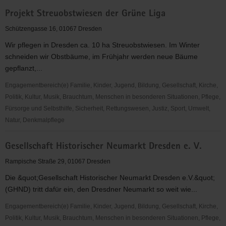
Dresdner
Projekt Streuobstwiesen der Grüne Liga
SC
1898
Schützengasse 16, 01067 Dresden
e.V.
Wir pflegen in Dresden ca. 10 ha Streuobstwiesen. Im Winter
Abt.
schneiden wir Obstbäume, im Frühjahr werden neue Bäume
Wasserspringen
gepflanzt,...
Engagementbereich(e) Familie, Kinder, Jugend, Bildung, Gesellschaft, Kirche,
Politik, Kultur, Musik, Brauchtum, Menschen in besonderen Situationen, Pflege,
Fürsorge und Selbsthilfe, Sicherheit, Rettungswesen, Justiz, Sport, Umwelt,
Natur, Denkmalpflege
Projekt
Gesellschaft Historischer Neumarkt Dresden e. V.
Streuobstwiesen
der
Rampische Straße 29, 01067 Dresden
Grüne
Die &quot;Gesellschaft Historischer Neumarkt Dresden e.V.&quot;
Liga
(GHND) tritt dafür ein, den Dresdner Neumarkt so weit wie...
Engagementbereich(e) Familie, Kinder, Jugend, Bildung, Gesellschaft, Kirche,
Politik, Kultur, Musik, Brauchtum, Menschen in besonderen Situationen, Pflege,