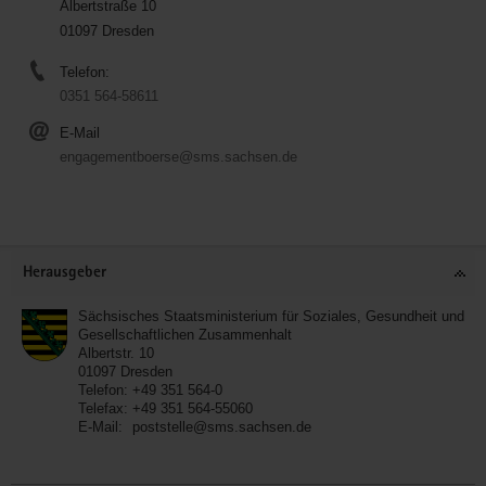
Albertstraße 10
01097 Dresden
Telefon:
0351 564-58611
E-Mail
engagementboerse@sms.sachsen.de
Service
Herausgeber
Sächsisches Staatsministerium für Soziales, Gesundheit und
Gesellschaftlichen Zusammenhalt
Albertstr. 10
01097
Dresden
Telefon:
+49 351 564-0
Telefax:
+49 351 564-55060
E-Mail:
poststelle@sms.sachsen.de