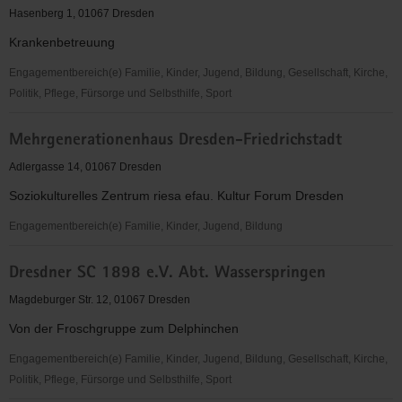
1898
Hasenberg 1, 01067 Dresden
e.V.,
Krankenbetreuung
Abteilung
Turnen
Engagementbereich(e) Familie, Kinder, Jugend, Bildung, Gesellschaft, Kirche,
und
Politik, Pflege, Fürsorge und Selbsthilfe, Sport
Sportakrobatik
BIkkur
Mehrgenerationenhaus Dresden-Friedrichstadt
Cholim
zu
Adlergasse 14, 01067 Dresden
Dresden
Soziokulturelles Zentrum riesa efau. Kultur Forum Dresden
e.V.
Engagementbereich(e) Familie, Kinder, Jugend, Bildung
Mehrgenerationenhaus
Dresdner SC 1898 e.V. Abt. Wasserspringen
Dresden-
Friedrichstadt
Magdeburger Str. 12, 01067 Dresden
Von der Froschgruppe zum Delphinchen
Engagementbereich(e) Familie, Kinder, Jugend, Bildung, Gesellschaft, Kirche,
Politik, Pflege, Fürsorge und Selbsthilfe, Sport