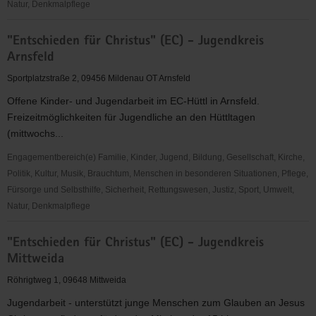
Natur, Denkmalpflege
"Entschieden
"Entschieden für Christus" (EC) - Jugendkreis
für
Arnsfeld
Christus"
(EC)
Sportplatzstraße 2, 09456 Mildenau OT Arnsfeld
-
Offene Kinder- und Jugendarbeit im EC-Hüttl in Arnsfeld.
Jugendbund
Freizeitmöglichkeiten für Jugendliche an den Hüttltagen
Rittersgrün
(mittwochs...
Engagementbereich(e) Familie, Kinder, Jugend, Bildung, Gesellschaft, Kirche,
Politik, Kultur, Musik, Brauchtum, Menschen in besonderen Situationen, Pflege,
Fürsorge und Selbsthilfe, Sicherheit, Rettungswesen, Justiz, Sport, Umwelt,
Natur, Denkmalpflege
"Entschieden
"Entschieden für Christus" (EC) - Jugendkreis
für
Mittweida
Christus"
(EC)
Röhrigtweg 1, 09648 Mittweida
-
Jugendarbeit - unterstützt junge Menschen zum Glauben an Jesus
Jugendkreis