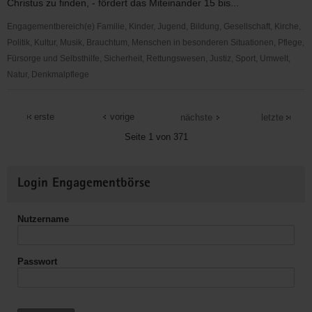
Christus zu finden, - fördert das Miteinander 15 bis...
Arnsfeld
Engagementbereich(e) Familie, Kinder, Jugend, Bildung, Gesellschaft, Kirche,
Politik, Kultur, Musik, Brauchtum, Menschen in besonderen Situationen, Pflege,
Fürsorge und Selbsthilfe, Sicherheit, Rettungswesen, Justiz, Sport, Umwelt,
Natur, Denkmalpflege
"Entschieden
für
erste
vorige
nächste
letzte
Christus"
Seite 1 von 371
(EC)
-
Weitere
Jugendkreis
Login Engagementbörse
Informationen
Mittweida
Nutzername
Passwort