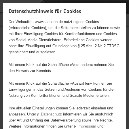
P
Portalübergreifende
o
H
Navigation
Datenschutzhinweis für Cookies
r
a
S
Bürgerschaftliches Engagement
Der Webauftritt www.sachsen.de nutzt eigene Cookies
t
u
e
(erforderliche Cookies), um die Seite bereitstellen zu können sowie
a
p
r
mit Ihrer Einwilligung Cookies für Komfortfunktionen und Cookies
l
t
v
Hauptinhalt
Engagementbörse
von Social Media Dienstleistern. Erforderliche Cookies werden
ü
i
i
ohne Ihre Einwilligung auf Grundlage von § 25 Abs. 2 Nr. 2 TTDSG
b
n
c
gespeichert und ausgelesen.
e
h
e
Ergebnisse auf Karte anzeigen
r
a
Mit einem Klick auf die Schaltfläche »Verstanden« nehmen Sie
g
l
den Hinweis zur Kenntnis.
r
t
Alles
Initiativen
Projekte
e
Mit einem Klick auf die Schaltfläche »Auswählen« können Sie
Nach Alphabet
Nach Postleitzahl
i
Einwilligungen in das Setzen und Auslesen von Cookies für die
Nutzung von Komfortfunktionen und Soziale Medien erteilen.
f
e
Ihre aktuellen Einstellungen können Sie jederzeit einsehen und
3707 Suchergebnisse in »Kultur, Musik,
n
anpassen. Unter
Datenschutz
informieren wir Sie ausführlich
Brauchtum«
d
über Art und Umfang der Datenverarbeitung sowie Ihre Rechte.
e
Weitere Informationen finden Sie unter
Impressum
und
N