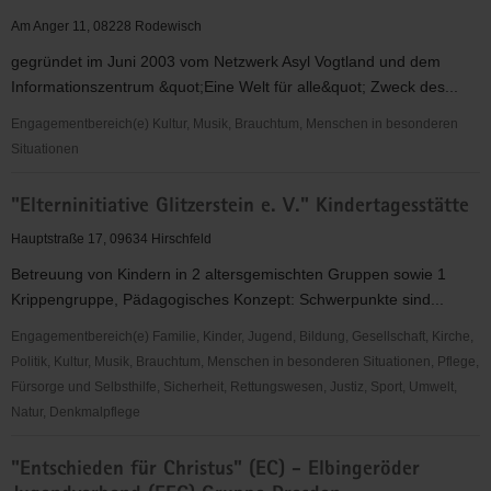
V.
Am Anger 11, 08228 Rodewisch
gegründet im Juni 2003 vom Netzwerk Asyl Vogtland und dem
Informationszentrum &quot;Eine Welt für alle&quot; Zweck des...
Engagementbereich(e) Kultur, Musik, Brauchtum, Menschen in besonderen
Situationen
"Eine
"Elterninitiative Glitzerstein e. V." Kindertagesstätte
Welt"
Verein
Hauptstraße 17, 09634 Hirschfeld
für
Betreuung von Kindern in 2 altersgemischten Gruppen sowie 1
interkulturelle
Krippengruppe, Pädagogisches Konzept: Schwerpunkte sind...
Verständigung
e.V.
Engagementbereich(e) Familie, Kinder, Jugend, Bildung, Gesellschaft, Kirche,
Politik, Kultur, Musik, Brauchtum, Menschen in besonderen Situationen, Pflege,
Fürsorge und Selbsthilfe, Sicherheit, Rettungswesen, Justiz, Sport, Umwelt,
Natur, Denkmalpflege
"Elterninitiative
"Entschieden für Christus" (EC) - Elbingeröder
Glitzerstein