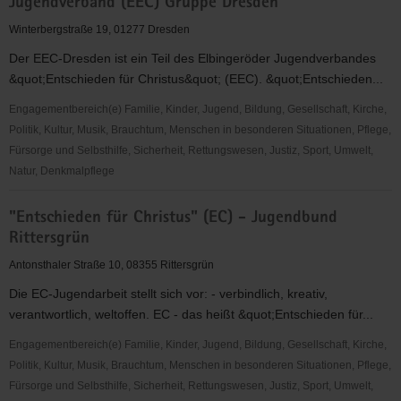
Jugendverband (EEC) Gruppe Dresden
e.
V."
Winterbergstraße 19, 01277 Dresden
Kindertagesstätte
Der EEC-Dresden ist ein Teil des Elbingeröder Jugendverbandes
&quot;Entschieden für Christus&quot; (EEC). &quot;Entschieden...
Engagementbereich(e) Familie, Kinder, Jugend, Bildung, Gesellschaft, Kirche,
Politik, Kultur, Musik, Brauchtum, Menschen in besonderen Situationen, Pflege,
Fürsorge und Selbsthilfe, Sicherheit, Rettungswesen, Justiz, Sport, Umwelt,
Natur, Denkmalpflege
"Entschieden
"Entschieden für Christus" (EC) - Jugendbund
für
Rittersgrün
Christus"
(EC)
Antonsthaler Straße 10, 08355 Rittersgrün
-
Die EC-Jugendarbeit stellt sich vor: - verbindlich, kreativ,
Elbingeröder
verantwortlich, weltoffen. EC - das heißt &quot;Entschieden für...
Jugendverband
(EEC)
Engagementbereich(e) Familie, Kinder, Jugend, Bildung, Gesellschaft, Kirche,
Gruppe
Politik, Kultur, Musik, Brauchtum, Menschen in besonderen Situationen, Pflege,
Dresden
Fürsorge und Selbsthilfe, Sicherheit, Rettungswesen, Justiz, Sport, Umwelt,