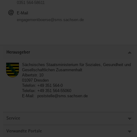
0351 564-58611
E-Mail
engagementboerse@sms.sachsen.de
Service
Herausgeber
Sächsisches Staatsministerium für Soziales, Gesundheit und
Gesellschaftlichen Zusammenhalt
Albertstr. 10
01097
Dresden
Telefon:
+49 351 564-0
Telefax:
+49 351 564-55060
E-Mail:
poststelle@sms.sachsen.de
Service
Verwandte Portale