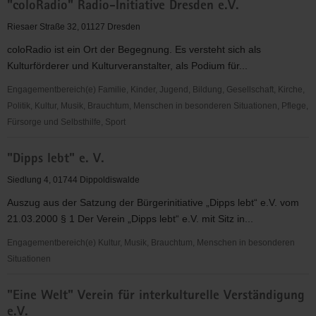
V.
"coloRadio" Radio-Initiative Dresden e.V.
Plauen
e.
Riesaer Straße 32, 01127 Dresden
V.
coloRadio ist ein Ort der Begegnung. Es versteht sich als
Kulturförderer und Kulturveranstalter, als Podium für...
Engagementbereich(e) Familie, Kinder, Jugend, Bildung, Gesellschaft, Kirche,
Politik, Kultur, Musik, Brauchtum, Menschen in besonderen Situationen, Pflege,
Fürsorge und Selbsthilfe, Sport
"coloRadio"
"Dipps lebt" e. V.
Radio-
Initiative
Siedlung 4, 01744 Dippoldiswalde
Dresden
Auszug aus der Satzung der Bürgerinitiative „Dipps lebt“ e.V. vom
e.V.
21.03.2000 § 1 Der Verein „Dipps lebt“ e.V. mit Sitz in...
Engagementbereich(e) Kultur, Musik, Brauchtum, Menschen in besonderen
Situationen
"Dipps
"Eine Welt" Verein für interkulturelle Verständigung
lebt"
e.V.
e.