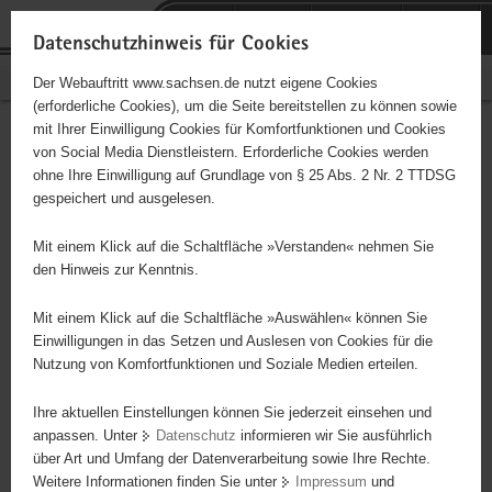
P
Portalübergreifende
o
H
Navigation
Datenschutzhinweis für Cookies
r
a
S
Bürgerschaftliches Engagement
Der Webauftritt www.sachsen.de nutzt eigene Cookies
t
u
e
(erforderliche Cookies), um die Seite bereitstellen zu können sowie
a
p
r
mit Ihrer Einwilligung Cookies für Komfortfunktionen und Cookies
l
t
v
"Dipps lebt" e. V.
Hauptinhalt
von Social Media Dienstleistern. Erforderliche Cookies werden
ü
i
i
ohne Ihre Einwilligung auf Grundlage von § 25 Abs. 2 Nr. 2 TTDSG
b
n
c
Träger: eingetragener Verein
gespeichert und ausgelesen.
e
h
e
r
a
Auszug aus der Satzung der Bürgerinitiative „Dipps lebt“ e.V. vom
Mit einem Klick auf die Schaltfläche »Verstanden« nehmen Sie
g
l
21.03.2000 § 1 Der Verein „Dipps lebt“ e.V. mit Sitz in
den Hinweis zur Kenntnis.
r
t
Dippoldiswalde verfolgt ausschließlich und unmittelbar
e
gemeinnützige Zwecke im Sinne des Abschnittes
Mit einem Klick auf die Schaltfläche »Auswählen« können Sie
i
Einwilligungen in das Setzen und Auslesen von Cookies für die
"Steuerbegünstigte Zwecke" der Abgabenordnung. Der Verein soll
Nutzung von Komfortfunktionen und Soziale Medien erteilen.
f
in das Vereinsregister des Amtsgerichtes Dippoldiswalde
e
eingetragen werden. Zweck des Vereins ist die Förderung der
Ihre aktuellen Einstellungen können Sie jederzeit einsehen und
n
Kunst, die Förderung der Pflege und Erhaltung von Kulturwerten,
anpassen. Unter
Datenschutz
informieren wir Sie ausführlich
d
die Förderung der Denkmalpflege sowie die Förderung der
über Art und Umfang der Datenverarbeitung sowie Ihre Rechte.
e
Heimatpflege und Heimatkunde, was nachfolgende Aspekte zum
Weitere Informationen finden Sie unter
Impressum
und
N