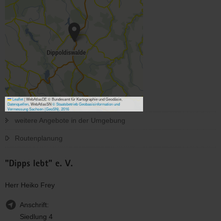
Leaflet
|
WebAtlasDE © Bundesamt für Kartographie und Geodäsie,
Datenquellen
, WebAtlasSN
© Staatsbetrieb Geobasisinformation und
Vermessung Sachsen (GeoSN), 2016
weitere Angebote in der Umgebung
Routenplanung
"Dipps lebt" e. V.
Herr Heiko Frey
Anschrift:
Siedlung 4