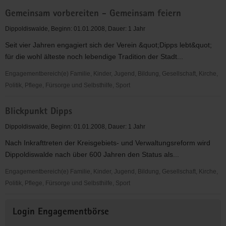
Die
Gemeinsam vorbereiten - Gemeinsam feiern
Heimatecke
-
Dippoldiswalde, Beginn: 01.01.2008, Dauer: 1 Jahr
Heimatkundliche
Seit vier Jahren engagiert sich der Verein &quot;Dipps lebt&quot;
Streifzuege
für die wohl älteste noch lebendige Tradition der Stadt...
Engagementbereich(e) Familie, Kinder, Jugend, Bildung, Gesellschaft, Kirche,
Politik, Pflege, Fürsorge und Selbsthilfe, Sport
Gemeinsam
Blickpunkt Dipps
vorbereiten
-
Dippoldiswalde, Beginn: 01.01.2008, Dauer: 1 Jahr
Gemeinsam
Nach Inkrafttreten der Kreisgebiets- und Verwaltungsreform wird
feiern
Dippoldiswalde nach über 600 Jahren den Status als...
Engagementbereich(e) Familie, Kinder, Jugend, Bildung, Gesellschaft, Kirche,
Politik, Pflege, Fürsorge und Selbsthilfe, Sport
Blickpunkt
Weitere
Dipps
Login Engagementbörse
Informationen