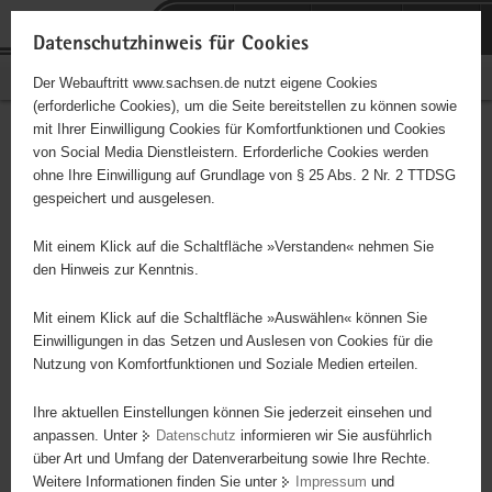
P
Portalübergreifende
o
H
Navigation
Datenschutzhinweis für Cookies
r
a
S
Bürgerschaftliches Engagement
Der Webauftritt www.sachsen.de nutzt eigene Cookies
t
u
e
(erforderliche Cookies), um die Seite bereitstellen zu können sowie
a
p
r
mit Ihrer Einwilligung Cookies für Komfortfunktionen und Cookies
l
t
v
Hauptinhalt
Engagementbörse
von Social Media Dienstleistern. Erforderliche Cookies werden
ü
i
i
ohne Ihre Einwilligung auf Grundlage von § 25 Abs. 2 Nr. 2 TTDSG
b
n
c
gespeichert und ausgelesen.
e
h
e
Ergebnisse auf Karte anzeigen
r
a
Mit einem Klick auf die Schaltfläche »Verstanden« nehmen Sie
g
l
den Hinweis zur Kenntnis.
r
t
Alles
Initiativen
Projekte
e
Mit einem Klick auf die Schaltfläche »Auswählen« können Sie
Nach Alphabet
Nach Postleitzahl
i
Einwilligungen in das Setzen und Auslesen von Cookies für die
Nutzung von Komfortfunktionen und Soziale Medien erteilen.
f
e
Ihre aktuellen Einstellungen können Sie jederzeit einsehen und
37 Suchergebnisse in »Kultur, Musik, Brauchtum«
n
anpassen. Unter
Datenschutz
informieren wir Sie ausführlich
d
über Art und Umfang der Datenverarbeitung sowie Ihre Rechte.
Ehrenamtliche Leitung der beiden Selbsthilfegruppen
e
Weitere Informationen finden Sie unter
Impressum
und
N