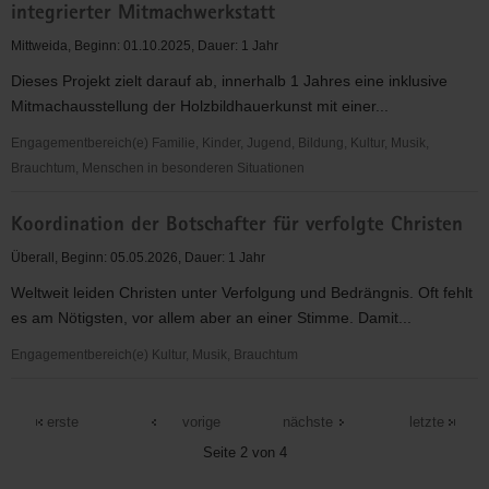
integrierter Mitmachwerkstatt
Mittweida, Beginn: 01.10.2025, Dauer: 1 Jahr
Dieses Projekt zielt darauf ab, innerhalb 1 Jahres eine inklusive
Mitmachausstellung der Holzbildhauerkunst mit einer...
Engagementbereich(e) Familie, Kinder, Jugend, Bildung, Kultur, Musik,
Brauchtum, Menschen in besonderen Situationen
Inklusive
Koordination der Botschafter für verfolgte Christen
Mitmachausstellung
"Paulas
Überall, Beginn: 05.05.2026, Dauer: 1 Jahr
Walz"
Weltweit leiden Christen unter Verfolgung und Bedrängnis. Oft fehlt
mit
es am Nötigsten, vor allem aber an einer Stimme. Damit...
integrierter
Mitmachwerkstatt
Engagementbereich(e) Kultur, Musik, Brauchtum
Koordination
der
erste
vorige
nächste
letzte
Botschafter
Seite 2 von 4
für