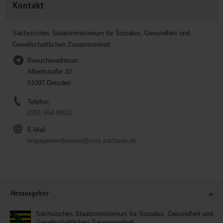
Kontakt
Sächsisches Staatsministerium für Soziales, Gesundheit und
Gesellschaftlichen Zusammenhalt
Besucheradresse:
Albertstraße 10
01097 Dresden
Telefon:
0351 564-58611
E-Mail
engagementboerse@sms.sachsen.de
Service
Herausgeber
Sächsisches Staatsministerium für Soziales, Gesundheit und
Gesellschaftlichen Zusammenhalt