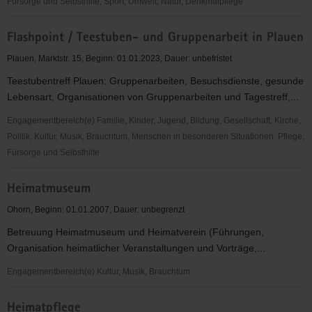
Fürsorge und Selbsthilfe, Sport, Umwelt, Natur, Denkmalpflege
ehrenamtliche
Flashpoint / Teestuben- und Gruppenarbeit in Plauen
Unterstützung
der
Plauen, Marktstr. 15, Beginn: 01.01.2023, Dauer: unbefristet
Arbeit
Teestubentreff Plauen: Gruppenarbeiten, Besuchsdienste, gesunde
im
Lebensart, Organisationen von Gruppenarbeiten und Tagestreff,...
Markuskeller
Engagementbereich(e) Familie, Kinder, Jugend, Bildung, Gesellschaft, Kirche,
Politik, Kultur, Musik, Brauchtum, Menschen in besonderen Situationen, Pflege,
Fürsorge und Selbsthilfe
Flashpoint
Heimatmuseum
/
Teestuben-
Ohorn, Beginn: 01.01.2007, Dauer: unbegrenzt
und
Betreuung Heimatmuseum und Heimatverein (Führungen,
Gruppenarbeit
Organisation heimatlicher Veranstaltungen und Vorträge,...
in
Plauen
Engagementbereich(e) Kultur, Musik, Brauchtum
Heimatmuseum
Heimatpflege