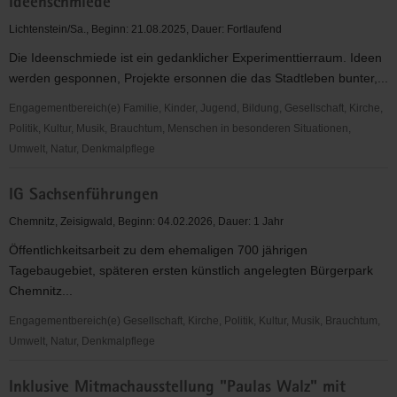
Ideenschmiede
und
Flurbeteuung,
Lichtenstein/Sa., Beginn: 21.08.2025, Dauer: Fortlaufend
Organisation
Die Ideenschmiede ist ein gedanklicher Experimenttierraum. Ideen
von
werden gesponnen, Projekte ersonnen die das Stadtleben bunter,...
erzgebirgischen
und
Engagementbereich(e) Familie, Kinder, Jugend, Bildung, Gesellschaft, Kirche,
heimatlichen
Politik, Kultur, Musik, Brauchtum, Menschen in besonderen Situationen,
Veranstaltungen
Umwelt, Natur, Denkmalpflege
und
Ideenschmiede
Wanderungen
IG Sachsenführungen
Chemnitz, Zeisigwald, Beginn: 04.02.2026, Dauer: 1 Jahr
Öffentlichkeitsarbeit zu dem ehemaligen 700 jährigen
Tagebaugebiet, späteren ersten künstlich angelegten Bürgerpark
Chemnitz...
Engagementbereich(e) Gesellschaft, Kirche, Politik, Kultur, Musik, Brauchtum,
Umwelt, Natur, Denkmalpflege
IG
Inklusive Mitmachausstellung "Paulas Walz" mit
Sachsenführungen