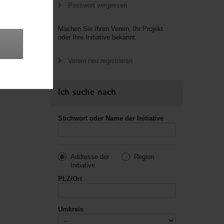
Passwort vergessen
letzte
Machen Sie Ihren Verein, Ihr Projekt
oder Ihre Initiative bekannt.
Verein neu registrieren
Ich suche nach
Stichwort oder Name der Initiative
Addresse der
Region
Initiative
PLZ/Ort
Umkreis