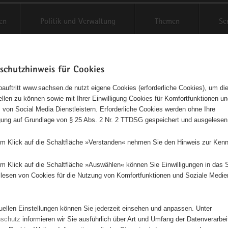
en
Politik und Verwaltung
Themen
Se
schutzhinweis für Cookies
Schriftgröße anpassen
Kontr
auftritt www.sachsen.de nutzt eigene Cookies (erforderliche Cookies), um die
tellen zu können sowie mit Ihrer Einwilligung Cookies für Komfortfunktionen u
t
agementbörse
 von Social Media Dienstleistern. Erforderliche Cookies werden ohne Ihre
igung auf Grundlage von § 25 Abs. 2 Nr. 2 TTDSG gespeichert und ausgelesen
isse auf Karte anzeigen
em Klick auf die Schaltfläche »Verstanden« nehmen Sie den Hinweis zur Kenn
em Klick auf die Schaltfläche »Auswählen« können Sie Einwilligungen in das 
Initiativen
Projekte
Nach Alphabet
Nach Post
lesen von Cookies für die Nutzung von Komfortfunktionen und Soziale Medie
tuellen Einstellungen können Sie jederzeit einsehen und anpassen. Unter
 Suchergebnisse in »Menschen in besonderen Situation
nschutz
informieren wir Sie ausführlich über Art und Umfang der Datenverarbe