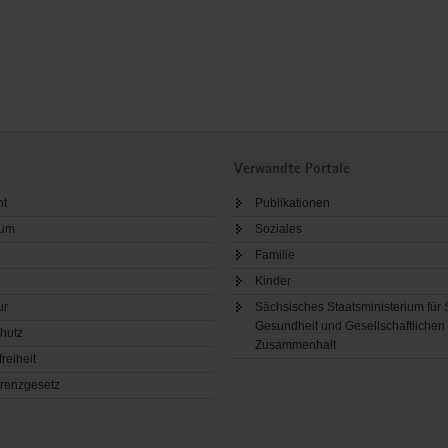
Verwandte Portale
ht
Publikationen
sum
Soziales
Familie
Kinder
ur
Sächsisches Staatsministerium für 
Gesundheit und Gesellschaftlichen
hutz
Zusammenhalt
freiheit
renzgesetz