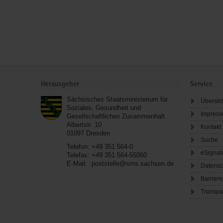
Service
Herausgeber
Service
Sächsisches Staatsministerium für
Übersic
Soziales, Gesundheit und
Impres
Gesellschaftlichen Zusammenhalt
Albertstr. 10
Kontakt
01097
Dresden
Suche
Telefon:
+49 351 564-0
eSignat
Telefax:
+49 351 564-55060
E-Mail:
poststelle@sms.sachsen.de
Datensc
Barriere
Transpa