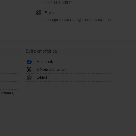
0351 564-58611
E-Mail
engagementboerse@sms.sachsen.de
Seite empfehlen
Facebook
X (vormals Twitter)
E-Mail
Soziales,