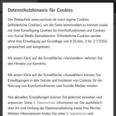
P
Portalübergreifende
o
H
Navigation
Datenschutzhinweis für Cookies
r
a
S
Bürgerschaftliches Engagement
Der Webauftritt www.sachsen.de nutzt eigene Cookies
t
u
e
(erforderliche Cookies), um die Seite bereitstellen zu können sowie
a
p
r
mit Ihrer Einwilligung Cookies für Komfortfunktionen und Cookies
l
t
v
Hauptinhalt
Engagementbörse
von Social Media Dienstleistern. Erforderliche Cookies werden
ü
i
i
ohne Ihre Einwilligung auf Grundlage von § 25 Abs. 2 Nr. 2 TTDSG
b
n
c
gespeichert und ausgelesen.
e
h
e
Ergebnisse auf Karte anzeigen
r
a
Mit einem Klick auf die Schaltfläche »Verstanden« nehmen Sie
g
l
den Hinweis zur Kenntnis.
r
t
Alles
Initiativen
Projekte
e
Mit einem Klick auf die Schaltfläche »Auswählen« können Sie
Nach Alphabet
Nach Postleitzahl
i
Einwilligungen in das Setzen und Auslesen von Cookies für die
Nutzung von Komfortfunktionen und Soziale Medien erteilen.
f
e
Ihre aktuellen Einstellungen können Sie jederzeit einsehen und
48 Suchergebnisse in »Menschen in besonderen
n
anpassen. Unter
Datenschutz
informieren wir Sie ausführlich
Situationen«
d
über Art und Umfang der Datenverarbeitung sowie Ihre Rechte.
e
Weitere Informationen finden Sie unter
Impressum
und
N