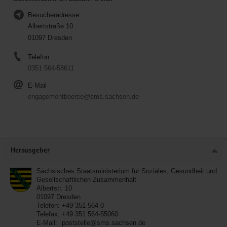
Besucheradresse:
Albertstraße 10
01097 Dresden
Telefon:
0351 564-58611
E-Mail
engagementboerse@sms.sachsen.de
Service
Herausgeber
Sächsisches Staatsministerium für Soziales, Gesundheit und
Gesellschaftlichen Zusammenhalt
Albertstr. 10
01097
Dresden
Telefon:
+49 351 564-0
Telefax:
+49 351 564-55060
E-Mail:
poststelle@sms.sachsen.de