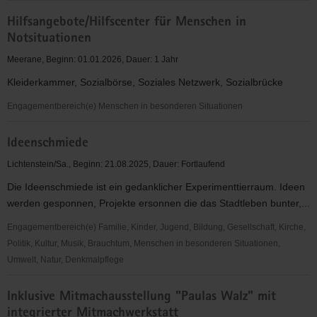
Förderung
Hilfsangebote/Hilfscenter für Menschen in
des
Notsituationen
Brand-
und
Meerane, Beginn: 01.01.2026, Dauer: 1 Jahr
Katastrophenschutzes
Kleiderkammer, Sozialbörse, Soziales Netzwerk, Sozialbrücke
durch
Bürgerdialoge
Engagementbereich(e) Menschen in besonderen Situationen
und
Hilfsangebote/Hilfscenter
Präsenz
Ideenschmiede
für
Menschen
Lichtenstein/Sa., Beginn: 21.08.2025, Dauer: Fortlaufend
in
Die Ideenschmiede ist ein gedanklicher Experimenttierraum. Ideen
Notsituationen
werden gesponnen, Projekte ersonnen die das Stadtleben bunter,...
Engagementbereich(e) Familie, Kinder, Jugend, Bildung, Gesellschaft, Kirche,
Politik, Kultur, Musik, Brauchtum, Menschen in besonderen Situationen,
Umwelt, Natur, Denkmalpflege
Ideenschmiede
Inklusive Mitmachausstellung "Paulas Walz" mit
integrierter Mitmachwerkstatt