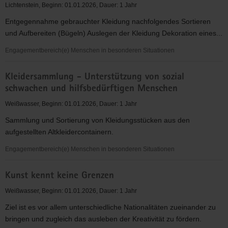
Bereich
Lichtenstein, Beginn: 01.01.2026, Dauer: 1 Jahr
Altlandkreis
Entgegennahme gebrauchter Kleidung nachfolgendes Sortieren
Annaberg
und Aufbereiten (Bügeln) Auslegen der Kleidung Dekoration eines...
Engagementbereich(e) Menschen in besonderen Situationen
Kleiderkammer
Kleidersammlung - Unterstützung von sozial
schwachen und hilfsbedürftigen Menschen
Weißwasser, Beginn: 01.01.2026, Dauer: 1 Jahr
Sammlung und Sortierung von Kleidungsstücken aus den
aufgestellten Altkleidercontainern.
Engagementbereich(e) Menschen in besonderen Situationen
Kleidersammlung
Kunst kennt keine Grenzen
-
Unterstützung
Weißwasser, Beginn: 01.01.2026, Dauer: 1 Jahr
von
Ziel ist es vor allem unterschiedliche Nationalitäten zueinander zu
sozial
bringen und zugleich das ausleben der Kreativität zu fördern.
schwachen