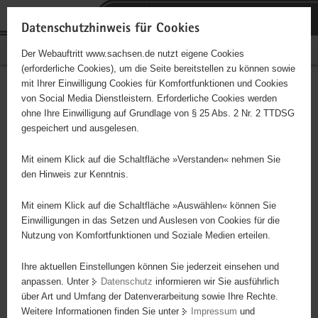
P
Portalübergreifende
o
H
Navigation
Datenschutzhinweis für Cookies
r
a
S
Bürgerschaftliches Engagement
Der Webauftritt www.sachsen.de nutzt eigene Cookies
t
u
e
(erforderliche Cookies), um die Seite bereitstellen zu können sowie
a
p
r
mit Ihrer Einwilligung Cookies für Komfortfunktionen und Cookies
l
t
v
Hauptinhalt
Engagementbörse
von Social Media Dienstleistern. Erforderliche Cookies werden
ü
i
i
ohne Ihre Einwilligung auf Grundlage von § 25 Abs. 2 Nr. 2 TTDSG
b
n
c
gespeichert und ausgelesen.
e
h
e
Ergebnisse auf Karte anzeigen
r
a
Mit einem Klick auf die Schaltfläche »Verstanden« nehmen Sie
g
l
den Hinweis zur Kenntnis.
r
t
Alles
Initiativen
Projekte
e
Mit einem Klick auf die Schaltfläche »Auswählen« können Sie
Nach Alphabet
Nach Postleitzahl
i
Einwilligungen in das Setzen und Auslesen von Cookies für die
Nutzung von Komfortfunktionen und Soziale Medien erteilen.
f
e
Ihre aktuellen Einstellungen können Sie jederzeit einsehen und
48 Suchergebnisse in »Menschen in besonderen
n
anpassen. Unter
Datenschutz
informieren wir Sie ausführlich
Situationen«
d
über Art und Umfang der Datenverarbeitung sowie Ihre Rechte.
e
Weitere Informationen finden Sie unter
Impressum
und
N