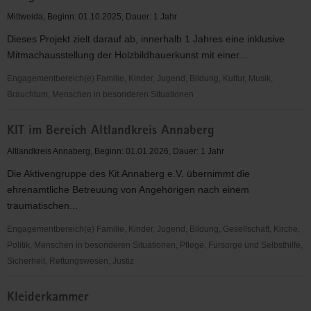
Mittweida, Beginn: 01.10.2025, Dauer: 1 Jahr
Dieses Projekt zielt darauf ab, innerhalb 1 Jahres eine inklusive
Mitmachausstellung der Holzbildhauerkunst mit einer...
Engagementbereich(e) Familie, Kinder, Jugend, Bildung, Kultur, Musik,
Brauchtum, Menschen in besonderen Situationen
Inklusive
KIT im Bereich Altlandkreis Annaberg
Mitmachausstellung
"Paulas
Altlandkreis Annaberg, Beginn: 01.01.2026, Dauer: 1 Jahr
Walz"
Die Aktivengruppe des Kit Annaberg e.V. übernimmt die
mit
ehrenamtliche Betreuung von Angehörigen nach einem
integrierter
traumatischen...
Mitmachwerkstatt
Engagementbereich(e) Familie, Kinder, Jugend, Bildung, Gesellschaft, Kirche,
Politik, Menschen in besonderen Situationen, Pflege, Fürsorge und Selbsthilfe,
Sicherheit, Rettungswesen, Justiz
KIT
Kleiderkammer
im