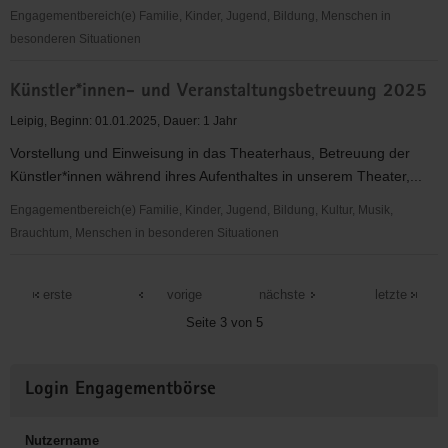
und
Engagementbereich(e) Familie, Kinder, Jugend, Bildung, Menschen in
hilfsbedürftigen
besonderen Situationen
Menschen
Kunst
Künstler*innen- und Veranstaltungsbetreuung 2025
kennt
keine
Leipig, Beginn: 01.01.2025, Dauer: 1 Jahr
Grenzen
Vorstellung und Einweisung in das Theaterhaus, Betreuung der
Künstler*innen während ihres Aufenthaltes in unserem Theater,...
Engagementbereich(e) Familie, Kinder, Jugend, Bildung, Kultur, Musik,
Brauchtum, Menschen in besonderen Situationen
Künstler*innen-
und
erste
vorige
nächste
letzte
Veranstaltungsbetreuung
Seite 3 von 5
2025
Weitere
Login Engagementbörse
Informationen
Nutzername