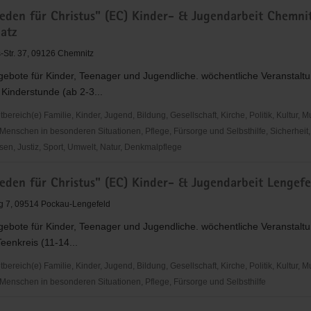
den
ieden für Christus" (EC) Kinder- & Jugendarbeit Chemni
atz
Str. 37, 09126 Chemnitz
gebote für Kinder, Teenager und Jugendliche. wöchentliche Veranstalt
Kinderstunde (ab 2-3...
eit
reich(e) Familie, Kinder, Jugend, Bildung, Gesellschaft, Kirche, Politik, Kultur, M
Menschen in besonderen Situationen, Pflege, Fürsorge und Selbsthilfe, Sicherheit,
en, Justiz, Sport, Umwelt, Natur, Denkmalpflege
den
ieden für Christus" (EC) Kinder- & Jugendarbeit Lengefe
g 7, 09514 Pockau-Lengefeld
gebote für Kinder, Teenager und Jugendliche. wöchentliche Veranstalt
Teenkreis (11-14...
eit
reich(e) Familie, Kinder, Jugend, Bildung, Gesellschaft, Kirche, Politik, Kultur, M
Menschen in besonderen Situationen, Pflege, Fürsorge und Selbsthilfe
z
den