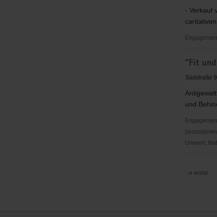
EC
- Verkauf 
Reichenb
caritative
Engagementb
"Fair
"Fit un
handeln"
e.
Südstraße 9
V.
Antigewalt
und Behi
Engagementb
besonderen S
Umwelt, Nat
"Fit
und
erste
selbstbew
gegen
Gewalt"
Karate
Service