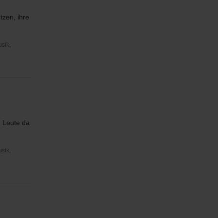
tzen, ihre
usik,
e Leute da
usik,