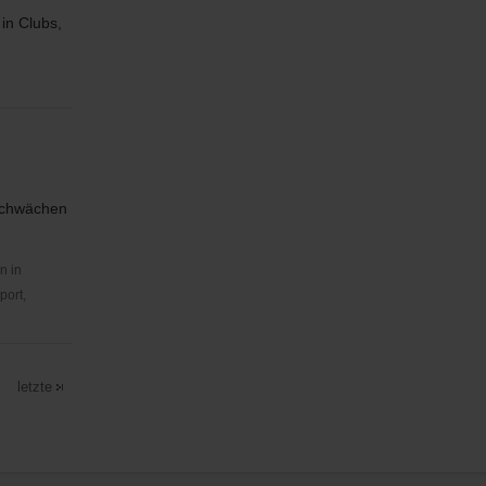
in Clubs,
sschwächen
n in
port,
letzte