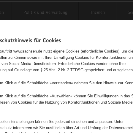
en
Politik und Verwaltung
Themen
Se
schutzhinweis für Cookies
Schriftgröße anpassen
Kontr
auftritt www.sachsen.de nutzt eigene Cookies (erforderliche Cookies), um die
tellen zu können sowie mit Ihrer Einwilligung Cookies für Komfortfunktionen u
t
agementbörse
 von Social Media Dienstleistern. Erforderliche Cookies werden ohne Ihre
igung auf Grundlage von § 25 Abs. 2 Nr. 2 TTDSG gespeichert und ausgelesen
isse auf Karte anzeigen
em Klick auf die Schaltfläche »Verstanden« nehmen Sie den Hinweis zur Kenn
em Klick auf die Schaltfläche »Auswählen« können Sie Einwilligungen in das 
Initiativen
Projekte
Nach Alphabet
Nach Post
lesen von Cookies für die Nutzung von Komfortfunktionen und Soziale Medie
tuellen Einstellungen können Sie jederzeit einsehen und anpassen. Unter
7 Suchergebnisse in »Menschen in besonderen Situatio
nschutz
informieren wir Sie ausführlich über Art und Umfang der Datenverarbe