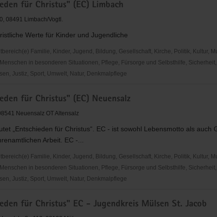
eden für Christus" (EC) Limbach
10, 08491 Limbach/Vogtl.
hristliche Werte für Kinder und Jugendliche
reich(e) Familie, Kinder, Jugend, Bildung, Gesellschaft, Kirche, Politik, Kultur, M
eit
Menschen in besonderen Situationen, Pflege, Fürsorge und Selbsthilfe, Sicherheit,
en, Justiz, Sport, Umwelt, Natur, Denkmalpflege
den
eden für Christus" (EC) Neuensalz
, 08541 Neuensalz OT Altensalz
tet „Entschieden für Christus“. EC - ist sowohl Lebensmotto als auch
renamtlichen Arbeit. EC -...
reich(e) Familie, Kinder, Jugend, Bildung, Gesellschaft, Kirche, Politik, Kultur, M
Menschen in besonderen Situationen, Pflege, Fürsorge und Selbsthilfe, Sicherheit,
en, Justiz, Sport, Umwelt, Natur, Denkmalpflege
den
eden für Christus" EC - Jugendkreis Mülsen St. Jacob