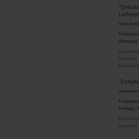
"Entschie
"Entsch
für
Lutherpl
Christus"
(EC)
Hans-Sachs-
Kinder-
Freizeitan
&
Sonntags: 
Jugendarb
Chemnitz
Engagementbe
Ebersdorf
Brauchtum, 
Rettungswes
"Entschie
"Entsch
für
Christus"
Gewerberin
(EC)
Freizeitan
Kinder-
Freitags: 
&
Jugendarb
Engagementbe
Chemnitz
Brauchtum, 
Lutherplat
"Entschie