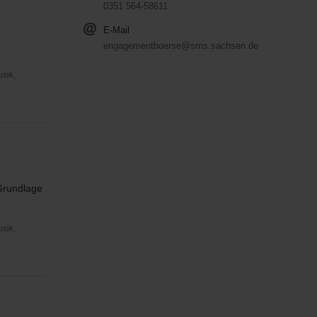
0351 564-58611
E-Mail
engagementboerse@sms.sachsen.de
usik,
 Grundlage
usik,