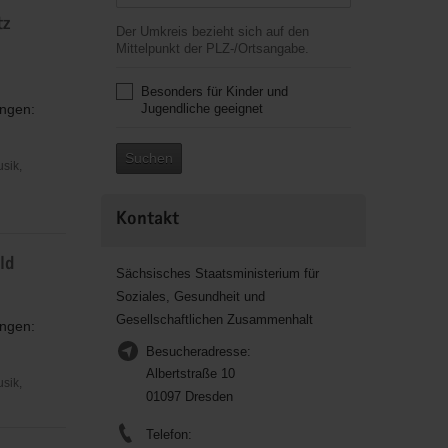
tz
Der Umkreis bezieht sich auf den
Mittelpunkt der PLZ-/Ortsangabe.
Besonders für Kinder und
ungen:
Jugendliche geeignet
Suchen
usik,
Kontakt
ld
Sächsisches Staatsministerium für
Soziales, Gesundheit und
Gesellschaftlichen Zusammenhalt
ungen:
Besucheradresse:
Albertstraße 10
usik,
01097 Dresden
Telefon: