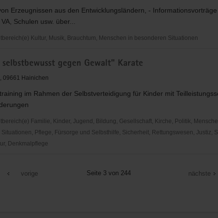
von Erzeugnissen aus den Entwicklungsländern, - Informationsvorträge 
ach
n VA, Schulen usw. über...
ereich(e) Kultur, Musik, Brauchtum, Menschen in besonderen Situationen
d selbstbewusst gegen Gewalt" Karate
, 09661 Hainichen
training im Rahmen der Selbstverteidigung für Kinder mit Teilleistung
nderungen
ereich(e) Familie, Kinder, Jugend, Bildung, Gesellschaft, Kirche, Politik, Mensche
ituationen, Pflege, Fürsorge und Selbsthilfe, Sicherheit, Rettungswesen, Justiz, S
ur, Denkmalpflege
Seite 3 von 244
vorige
nächste
usst