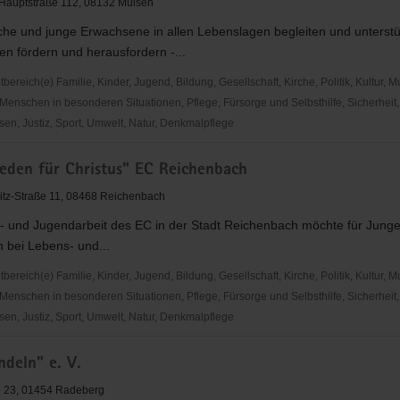
 Hauptstraße 112, 08132 Mülsen
che und junge Erwachsene in allen Lebenslagen begleiten und unterstü
n fördern und herausfordern -...
reich(e) Familie, Kinder, Jugend, Bildung, Gesellschaft, Kirche, Politik, Kultur, M
Menschen in besonderen Situationen, Pflege, Fürsorge und Selbsthilfe, Sicherheit,
en, Justiz, Sport, Umwelt, Natur, Denkmalpflege
den
ieden für Christus" EC Reichenbach
itz-Straße 11, 08468 Reichenbach
r- und Jugendarbeit des EC in der Stadt Reichenbach möchte für Jung
n bei Lebens- und...
is
reich(e) Familie, Kinder, Jugend, Bildung, Gesellschaft, Kirche, Politik, Kultur, M
Menschen in besonderen Situationen, Pflege, Fürsorge und Selbsthilfe, Sicherheit,
en, Justiz, Sport, Umwelt, Natur, Denkmalpflege
den
ndeln" e. V.
e 23, 01454 Radeberg