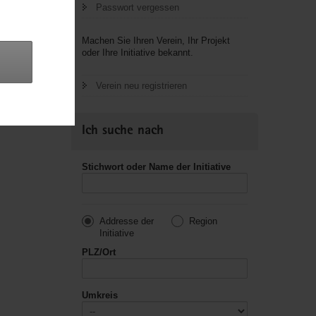
Passwort vergessen
letzte
Machen Sie Ihren Verein, Ihr Projekt
oder Ihre Initiative bekannt.
Verein neu registrieren
Ich suche nach
Stichwort oder Name der Initiative
Addresse der
Region
Initiative
PLZ/Ort
Umkreis