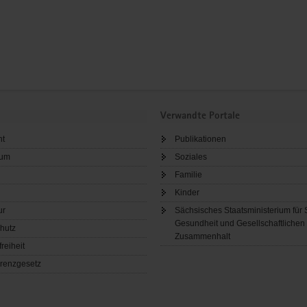
Verwandte Portale
ht
Publikationen
sum
Soziales
Familie
Kinder
ur
Sächsisches Staatsministerium für 
Gesundheit und Gesellschaftlichen
hutz
Zusammenhalt
freiheit
renzgesetz