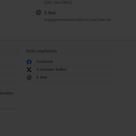
0351 564-58611
E-Mail
engagementboerse@sms.sachsen.de
Seite empfehlen
Facebook
X (vormals Twitter)
E-Mail
Soziales,