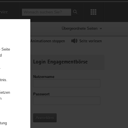
Suchbegriff
rvice
Suche starten
Übergeordnete Seiten
ast erhöhen
Animationen stoppen
Seite vorlesen
 Seite
nd
Weitere
Login Engagementbörse
Informationen
.
Nutzername
tnis.
Setzen
Passwort
leitzahl
n
Anmelden
e«
itung