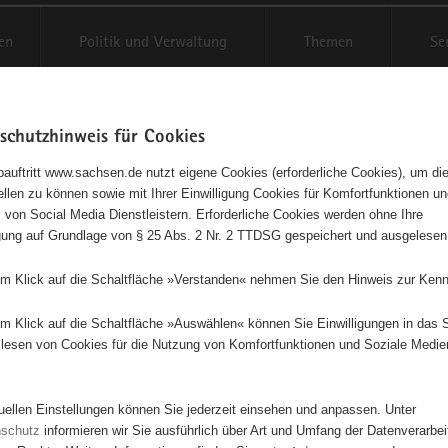
en
Politik und Verwaltung
Themen
Se
schutzhinweis für Cookies
Schriftgröße anpassen
Kontr
auftritt www.sachsen.de nutzt eigene Cookies (erforderliche Cookies), um die
tellen zu können sowie mit Ihrer Einwilligung Cookies für Komfortfunktionen u
t
agementbörse
 von Social Media Dienstleistern. Erforderliche Cookies werden ohne Ihre
igung auf Grundlage von § 25 Abs. 2 Nr. 2 TTDSG gespeichert und ausgelesen
isse auf Karte anzeigen
em Klick auf die Schaltfläche »Verstanden« nehmen Sie den Hinweis zur Kenn
em Klick auf die Schaltfläche »Auswählen« können Sie Einwilligungen in das 
Initiativen
Projekte
Nach Alphabet
Nach Post
lesen von Cookies für die Nutzung von Komfortfunktionen und Soziale Medie
tuellen Einstellungen können Sie jederzeit einsehen und anpassen. Unter
950 Suchergebnisse in »Pflege, Fürsorge und Selbsthilf
nschutz
informieren wir Sie ausführlich über Art und Umfang der Datenverarbe