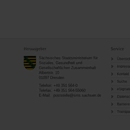
Service
Herausgeber
Service
Sächsisches Staatsministerium für
Übersic
Soziales, Gesundheit und
Impres
Gesellschaftlichen Zusammenhalt
Albertstr. 10
Kontakt
01097
Dresden
Suche
Telefon:
+49 351 564-0
eSignat
Telefax:
+49 351 564-55060
E-Mail:
poststelle@sms.sachsen.de
Datensc
Barriere
Transpa