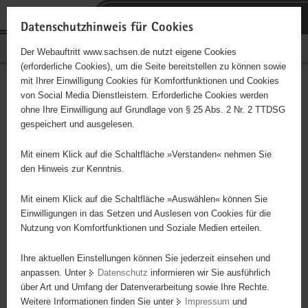
P
Portalübergreifende
o
H
Navigation
Datenschutzhinweis für Cookies
r
a
S
Bürgerschaftliches Engagement
Der Webauftritt www.sachsen.de nutzt eigene Cookies
t
u
e
(erforderliche Cookies), um die Seite bereitstellen zu können sowie
a
p
r
mit Ihrer Einwilligung Cookies für Komfortfunktionen und Cookies
l
t
v
Hauptinhalt
Engagementbörse
von Social Media Dienstleistern. Erforderliche Cookies werden
ü
i
i
ohne Ihre Einwilligung auf Grundlage von § 25 Abs. 2 Nr. 2 TTDSG
b
n
c
gespeichert und ausgelesen.
e
h
e
Ergebnisse auf Karte anzeigen
r
a
Mit einem Klick auf die Schaltfläche »Verstanden« nehmen Sie
g
l
den Hinweis zur Kenntnis.
r
t
Alles
Initiativen
Projekte
e
Mit einem Klick auf die Schaltfläche »Auswählen« können Sie
Nach Alphabet
Nach Postleitzahl
i
Einwilligungen in das Setzen und Auslesen von Cookies für die
Nutzung von Komfortfunktionen und Soziale Medien erteilen.
f
e
Ihre aktuellen Einstellungen können Sie jederzeit einsehen und
21 Suchergebnisse in »Pflege, Fürsorge und
n
anpassen. Unter
Datenschutz
informieren wir Sie ausführlich
Selbsthilfe«
d
über Art und Umfang der Datenverarbeitung sowie Ihre Rechte.
e
Weitere Informationen finden Sie unter
Impressum
und
N