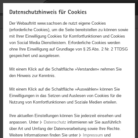
P
Portalübergreifende
o
H
Navigation
Datenschutzhinweis für Cookies
r
a
S
Bürgerschaftliches Engagement
Der Webauftritt www.sachsen.de nutzt eigene Cookies
t
u
e
(erforderliche Cookies), um die Seite bereitstellen zu können sowie
a
p
r
mit Ihrer Einwilligung Cookies für Komfortfunktionen und Cookies
l
t
v
Hauptinhalt
Engagementbörse
von Social Media Dienstleistern. Erforderliche Cookies werden
ü
i
i
ohne Ihre Einwilligung auf Grundlage von § 25 Abs. 2 Nr. 2 TTDSG
b
n
c
gespeichert und ausgelesen.
e
h
e
Ergebnisse auf Karte anzeigen
r
a
Mit einem Klick auf die Schaltfläche »Verstanden« nehmen Sie
g
l
den Hinweis zur Kenntnis.
r
t
Alles
Initiativen
Projekte
e
Mit einem Klick auf die Schaltfläche »Auswählen« können Sie
Nach Alphabet
Nach Postleitzahl
i
Einwilligungen in das Setzen und Auslesen von Cookies für die
Nutzung von Komfortfunktionen und Soziale Medien erteilen.
f
e
Ihre aktuellen Einstellungen können Sie jederzeit einsehen und
21 Suchergebnisse in »Pflege, Fürsorge und
n
anpassen. Unter
Datenschutz
informieren wir Sie ausführlich
Selbsthilfe«
d
über Art und Umfang der Datenverarbeitung sowie Ihre Rechte.
e
Weitere Informationen finden Sie unter
Impressum
und
N