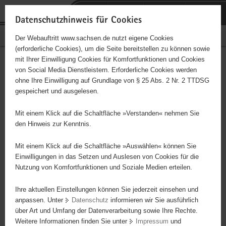
P
Portalübergreifende
o
H
Navigation
Datenschutzhinweis für Cookies
r
a
S
Bürgerschaftliches Engagement
Der Webauftritt www.sachsen.de nutzt eigene Cookies
t
u
e
(erforderliche Cookies), um die Seite bereitstellen zu können sowie
a
p
r
mit Ihrer Einwilligung Cookies für Komfortfunktionen und Cookies
l
t
v
Hauptinhalt
Engagementbörse
von Social Media Dienstleistern. Erforderliche Cookies werden
ü
i
i
ohne Ihre Einwilligung auf Grundlage von § 25 Abs. 2 Nr. 2 TTDSG
b
n
c
gespeichert und ausgelesen.
e
h
e
Ergebnisse auf Karte anzeigen
r
a
Mit einem Klick auf die Schaltfläche »Verstanden« nehmen Sie
g
l
den Hinweis zur Kenntnis.
r
t
Alles
Initiativen
Projekte
e
Mit einem Klick auf die Schaltfläche »Auswählen« können Sie
Nach Alphabet
Nach Postleitzahl
i
Einwilligungen in das Setzen und Auslesen von Cookies für die
Nutzung von Komfortfunktionen und Soziale Medien erteilen.
f
e
Ihre aktuellen Einstellungen können Sie jederzeit einsehen und
21 Suchergebnisse in »Pflege, Fürsorge und
n
anpassen. Unter
Datenschutz
informieren wir Sie ausführlich
Selbsthilfe«
d
über Art und Umfang der Datenverarbeitung sowie Ihre Rechte.
e
Weitere Informationen finden Sie unter
Impressum
und
N