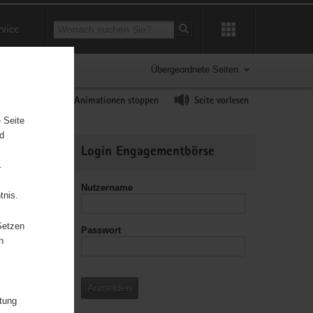
Suchbegriff
rvice
Suche starten
Übergeordnete Seiten
ast erhöhen
Animationen stoppen
Seite vorlesen
 Seite
nd
Weitere
Login Engagementbörse
Informationen
.
Nutzername
tnis.
Setzen
Passwort
leitzahl
n
Anmelden
e«
itung