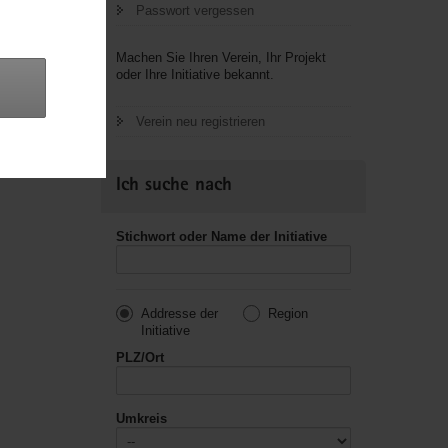
Passwort vergessen
letzte
Machen Sie Ihren Verein, Ihr Projekt
oder Ihre Initiative bekannt.
Verein neu registrieren
Ich suche nach
Stichwort oder Name der Initiative
Addresse der
Region
Initiative
PLZ/Ort
Umkreis