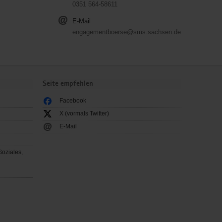
0351 564-58611
E-Mail
engagementboerse@sms.sachsen.de
Seite empfehlen
Facebook
X (vormals Twitter)
E-Mail
Soziales,