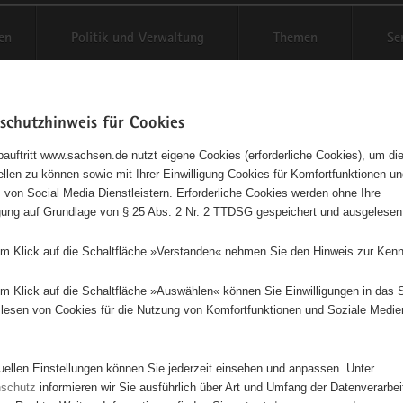
en
Politik und Verwaltung
Themen
Se
schutzhinweis für Cookies
Schriftgröße anpassen
Kontr
auftritt www.sachsen.de nutzt eigene Cookies (erforderliche Cookies), um die
tellen zu können sowie mit Ihrer Einwilligung Cookies für Komfortfunktionen u
t
agementbörse
 von Social Media Dienstleistern. Erforderliche Cookies werden ohne Ihre
igung auf Grundlage von § 25 Abs. 2 Nr. 2 TTDSG gespeichert und ausgelesen
isse auf Karte anzeigen
em Klick auf die Schaltfläche »Verstanden« nehmen Sie den Hinweis zur Kenn
em Klick auf die Schaltfläche »Auswählen« können Sie Einwilligungen in das 
Initiativen
Projekte
Nach Alphabet
Nach Post
lesen von Cookies für die Nutzung von Komfortfunktionen und Soziale Medie
tuellen Einstellungen können Sie jederzeit einsehen und anpassen. Unter
929 Suchergebnisse in »Pflege, Fürsorge und Selbsthilf
nschutz
informieren wir Sie ausführlich über Art und Umfang der Datenverarbe