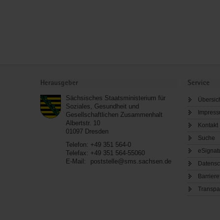
Service
Herausgeber
Service
Sächsisches Staatsministerium für
Übersic
Soziales, Gesundheit und
Impres
Gesellschaftlichen Zusammenhalt
Albertstr. 10
Kontakt
01097
Dresden
Suche
Telefon:
+49 351 564-0
eSignat
Telefax:
+49 351 564-55060
E-Mail:
poststelle@sms.sachsen.de
Datensc
Barriere
Transpa