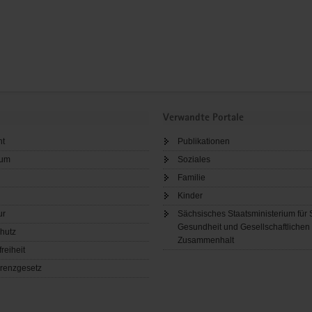
Verwandte Portale
ht
Publikationen
sum
Soziales
Familie
Kinder
ur
Sächsisches Staatsministerium für 
Gesundheit und Gesellschaftlichen
hutz
Zusammenhalt
freiheit
renzgesetz