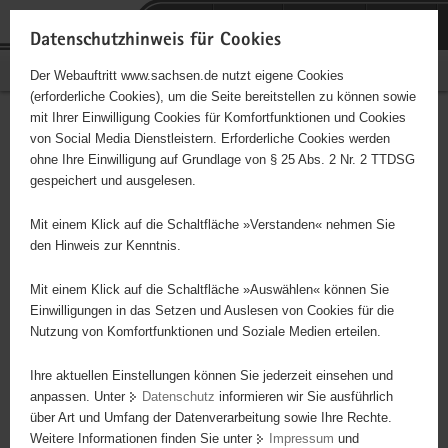
P
Portalübergreifende
o
H
Navigation
Datenschutzhinweis für Cookies
r
a
S
Bürgerschaftliches Engagement
Der Webauftritt www.sachsen.de nutzt eigene Cookies
t
u
e
(erforderliche Cookies), um die Seite bereitstellen zu können sowie
a
p
r
mit Ihrer Einwilligung Cookies für Komfortfunktionen und Cookies
l
t
v
Hauptinhalt
Engagementbörse
von Social Media Dienstleistern. Erforderliche Cookies werden
ü
i
i
ohne Ihre Einwilligung auf Grundlage von § 25 Abs. 2 Nr. 2 TTDSG
b
n
c
gespeichert und ausgelesen.
e
h
e
Ergebnisse auf Karte anzeigen
r
a
Mit einem Klick auf die Schaltfläche »Verstanden« nehmen Sie
g
l
den Hinweis zur Kenntnis.
r
t
Alles
Initiativen
Projekte
e
Mit einem Klick auf die Schaltfläche »Auswählen« können Sie
Nach Alphabet
Nach Postleitzahl
i
Einwilligungen in das Setzen und Auslesen von Cookies für die
Nutzung von Komfortfunktionen und Soziale Medien erteilen.
f
e
Ihre aktuellen Einstellungen können Sie jederzeit einsehen und
21 Suchergebnisse in »Pflege, Fürsorge und
n
anpassen. Unter
Datenschutz
informieren wir Sie ausführlich
Selbsthilfe«
d
über Art und Umfang der Datenverarbeitung sowie Ihre Rechte.
e
Weitere Informationen finden Sie unter
Impressum
und
N