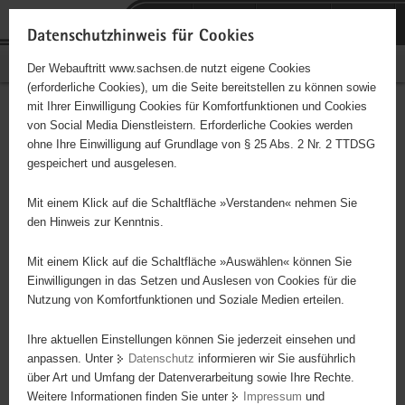
P
Portalübergreifende
o
H
Navigation
Datenschutzhinweis für Cookies
r
a
S
Bürgerschaftliches Engagement
Der Webauftritt www.sachsen.de nutzt eigene Cookies
t
u
e
(erforderliche Cookies), um die Seite bereitstellen zu können sowie
a
p
r
mit Ihrer Einwilligung Cookies für Komfortfunktionen und Cookies
l
t
v
Hauptinhalt
Engagementbörse
von Social Media Dienstleistern. Erforderliche Cookies werden
ü
i
i
ohne Ihre Einwilligung auf Grundlage von § 25 Abs. 2 Nr. 2 TTDSG
b
n
c
gespeichert und ausgelesen.
e
h
e
Ergebnisse auf Karte anzeigen
r
a
Mit einem Klick auf die Schaltfläche »Verstanden« nehmen Sie
g
l
den Hinweis zur Kenntnis.
r
t
Alles
Initiativen
Projekte
e
Mit einem Klick auf die Schaltfläche »Auswählen« können Sie
Nach Alphabet
Nach Postleitzahl
i
Einwilligungen in das Setzen und Auslesen von Cookies für die
Nutzung von Komfortfunktionen und Soziale Medien erteilen.
f
e
Ihre aktuellen Einstellungen können Sie jederzeit einsehen und
1480 Suchergebnisse in »Sicherheit,
n
anpassen. Unter
Datenschutz
informieren wir Sie ausführlich
Rettungswesen, Justiz«
d
über Art und Umfang der Datenverarbeitung sowie Ihre Rechte.
e
Weitere Informationen finden Sie unter
Impressum
und
N