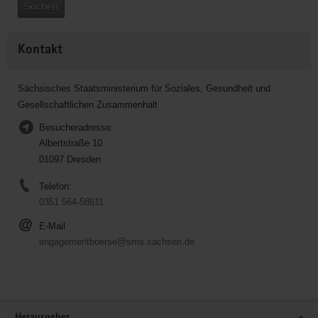
Suchen
Kontakt
Sächsisches Staatsministerium für Soziales, Gesundheit und
Gesellschaftlichen Zusammenhalt
Besucheradresse:
Albertstraße 10
01097 Dresden
Telefon:
0351 564-58611
E-Mail
engagementboerse@sms.sachsen.de
Service
Herausgeber