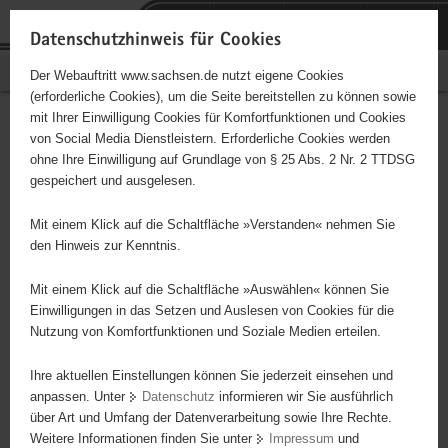
P
Portalübergreifende
o
H
Navigation
Datenschutzhinweis für Cookies
r
a
S
Bürgerschaftliches Engagement
Der Webauftritt www.sachsen.de nutzt eigene Cookies
t
u
e
(erforderliche Cookies), um die Seite bereitstellen zu können sowie
a
p
r
mit Ihrer Einwilligung Cookies für Komfortfunktionen und Cookies
l
t
v
Hauptinhalt
Engagementbörse
von Social Media Dienstleistern. Erforderliche Cookies werden
ü
i
i
ohne Ihre Einwilligung auf Grundlage von § 25 Abs. 2 Nr. 2 TTDSG
b
n
c
gespeichert und ausgelesen.
e
h
e
Ergebnisse auf Karte anzeigen
r
a
Mit einem Klick auf die Schaltfläche »Verstanden« nehmen Sie
g
l
den Hinweis zur Kenntnis.
r
t
Alles
Initiativen
Projekte
e
Mit einem Klick auf die Schaltfläche »Auswählen« können Sie
Nach Alphabet
Nach Postleitzahl
i
Einwilligungen in das Setzen und Auslesen von Cookies für die
Nutzung von Komfortfunktionen und Soziale Medien erteilen.
f
e
Ihre aktuellen Einstellungen können Sie jederzeit einsehen und
10 Suchergebnisse in »Sicherheit,
n
anpassen. Unter
Datenschutz
informieren wir Sie ausführlich
Rettungswesen, Justiz«
d
über Art und Umfang der Datenverarbeitung sowie Ihre Rechte.
e
Weitere Informationen finden Sie unter
Impressum
und
N