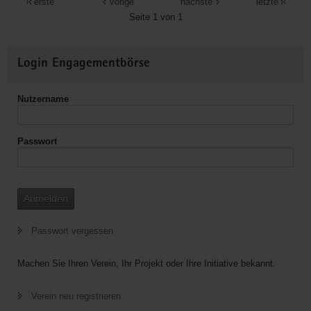
im
erste
vorige
nächste
letzte
Bereich
Seite 1 von 1
Altlandkreis
Annaberg
Weitere
Login Engagementbörse
Informationen
Nutzername
Passwort
Anmelden
Passwort vergessen
Machen Sie Ihren Verein, Ihr Projekt oder Ihre Initiative bekannt.
Verein neu registrieren