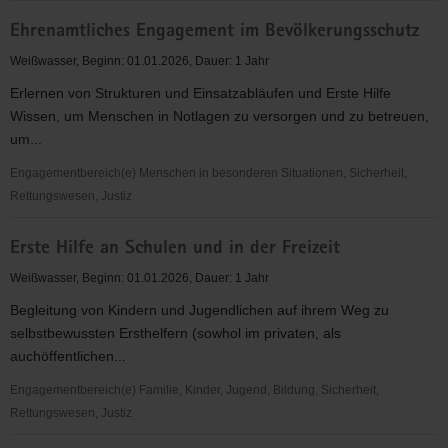
Förderung
Ehrenamtliches Engagement im Bevölkerungsschutz
des
Brand-
Weißwasser, Beginn: 01.01.2026, Dauer: 1 Jahr
und
Erlernen von Strukturen und Einsatzabläufen und Erste Hilfe
Katastrophenschutzes
Wissen, um Menschen in Notlagen zu versorgen und zu betreuen,
durch
um...
Bürgerdialoge
und
Engagementbereich(e) Menschen in besonderen Situationen, Sicherheit,
Präsenz
Rettungswesen, Justiz
Ehrenamtliches
Erste Hilfe an Schulen und in der Freizeit
Engagement
im
Weißwasser, Beginn: 01.01.2026, Dauer: 1 Jahr
Bevölkerungsschutz
Begleitung von Kindern und Jugendlichen auf ihrem Weg zu
selbstbewussten Ersthelfern (sowhol im privaten, als
auchöffentlichen...
Engagementbereich(e) Familie, Kinder, Jugend, Bildung, Sicherheit,
Rettungswesen, Justiz
Erste