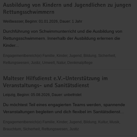
Ausbildung von Kindern und Jugendlichen zu jungen
Hilfe
Rettungsschwimmern
an
Schulen
Weißwasser, Beginn: 01.01.2026, Dauer: 1 Jahr
und
Durchführung von Schwimmunterricht und die Ausbildung von
in
Rettungsschwimmern. Innerhalb der Ausbildung erlernen die
der
Kinder...
Freizeit
Engagementbereich(e) Familie, Kinder, Jugend, Bildung, Sicherheit,
Rettungswesen, Justiz, Umwelt, Natur, Denkmalpflege
Ausbildung
Malteser Hilfsdienst e.V.-Unterstützung im
von
Veranstaltungs- und Sanitätsdienst
Kindern
und
Leipzig, Beginn: 05.08.2026, Dauer: unbefristet
Jugendlichen
Du möchtest Teil eines engagierten Teams werden, spannende
zu
Veranstaltungen begleiten und dich flexibel im Sanitätsdienst...
jungen
Rettungsschwimmern
Engagementbereich(e) Familie, Kinder, Jugend, Bildung, Kultur, Musik,
Brauchtum, Sicherheit, Rettungswesen, Justiz