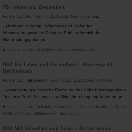
Malteser
Für Leben und Gesundheit
Hilfsdienst
e.V.-
Reichenbach / Pöhl, Beginn: 01.01.2009, Dauer: unbegrenzt
Unterstützung
- ehrenamtlich tätige Helferinnen und Helfer der
im
Wasserrettungswache Talsperre Pöhl Im Bereich des
Veranstaltungs-
Naherholungsgebietes...
und
Sanitätsdienst
Engagementbereich(e) Sicherheit, Rettungswesen, Justiz
Für
DRK Für Leben und Gesundheit - Wasserwacht
Leben
Reichenbach
und
Gesundheit
Reichenbach, Talsperre Pöhl, Beginn: 01.04.2026, Dauer: 6 Monate
- wasserrettungsdienstliche Betreuung des Naherholungsgebietes
Talsperre Pöhl - Saisonvor- und Nachbereitungsmaßnahmen an...
Engagementbereich(e) Familie, Kinder, Jugend, Bildung, Gesellschaft, Kirche,
Politik, Sicherheit, Rettungswesen, Justiz, Sport
DRK
DRK Mit Sicherheit und Spass - Retten lernen
Für