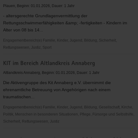
Leben
Plauen, Beginn: 01.01.2026, Dauer: 1 Jahr
und
- altersgerechte Grundlagenvermittlung der
Gesundheit
Rettungsschwimmerfähigkeiten &amp; -fertigkeiten - Kindern im
-
Alter von 08 bis 14...
Wasserwacht
Reichenbach
Engagementbereich(e) Familie, Kinder, Jugend, Bildung, Sicherheit,
Rettungswesen, Justiz, Sport
DRK
KIT im Bereich Altlandkreis Annaberg
Mit
Sicherheit
Altlandkreis Annaberg, Beginn: 01.01.2026, Dauer: 1 Jahr
und
Die Aktivengruppe des Kit Annaberg e.V. übernimmt die
Spass
ehrenamtliche Betreuung von Angehörigen nach einem
-
traumatischen...
Retten
lernen
Engagementbereich(e) Familie, Kinder, Jugend, Bildung, Gesellschaft, Kirche,
Politik, Menschen in besonderen Situationen, Pflege, Fürsorge und Selbsthilfe,
Sicherheit, Rettungswesen, Justiz
KIT