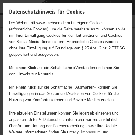
P
Portalübergreifende
o
H
Navigation
Datenschutzhinweis für Cookies
r
a
S
Bürgerschaftliches Engagement
Der Webauftritt www.sachsen.de nutzt eigene Cookies
t
u
e
(erforderliche Cookies), um die Seite bereitstellen zu können sowie
a
p
r
mit Ihrer Einwilligung Cookies für Komfortfunktionen und Cookies
l
t
v
Hauptinhalt
Engagementbörse
von Social Media Dienstleistern. Erforderliche Cookies werden
ü
i
i
ohne Ihre Einwilligung auf Grundlage von § 25 Abs. 2 Nr. 2 TTDSG
b
n
c
gespeichert und ausgelesen.
e
h
e
Ergebnisse auf Karte anzeigen
r
a
Mit einem Klick auf die Schaltfläche »Verstanden« nehmen Sie
g
l
den Hinweis zur Kenntnis.
r
t
Alles
Initiativen
Projekte
e
Mit einem Klick auf die Schaltfläche »Auswählen« können Sie
Nach Alphabet
Nach Postleitzahl
i
Einwilligungen in das Setzen und Auslesen von Cookies für die
Nutzung von Komfortfunktionen und Soziale Medien erteilen.
f
e
Ihre aktuellen Einstellungen können Sie jederzeit einsehen und
4746 Suchergebnisse in »Sport«
n
anpassen. Unter
Datenschutz
informieren wir Sie ausführlich
d
über Art und Umfang der Datenverarbeitung sowie Ihre Rechte.
SV Barkas Frankenberg 1984 e.V.
e
Weitere Informationen finden Sie unter
Impressum
und
N