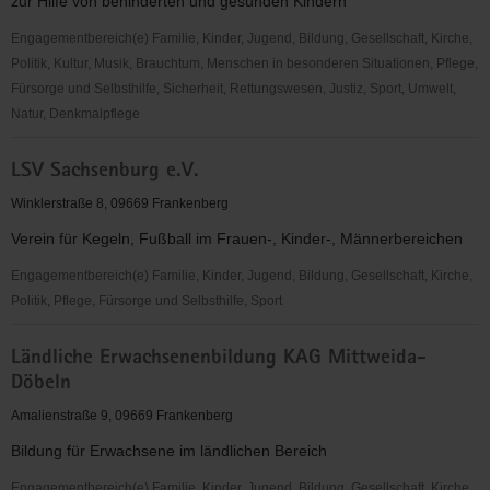
zur Hilfe von behinderten und gesunden Kindern
Engagementbereich(e) Familie, Kinder, Jugend, Bildung, Gesellschaft, Kirche,
Politik, Kultur, Musik, Brauchtum, Menschen in besonderen Situationen, Pflege,
Fürsorge und Selbsthilfe, Sicherheit, Rettungswesen, Justiz, Sport, Umwelt,
Natur, Denkmalpflege
Kinderverein
LSV Sachsenburg e.V.
Mittelsachsen
e.V.
Winklerstraße 8, 09669 Frankenberg
Verein für Kegeln, Fußball im Frauen-, Kinder-, Männerbereichen
Engagementbereich(e) Familie, Kinder, Jugend, Bildung, Gesellschaft, Kirche,
Politik, Pflege, Fürsorge und Selbsthilfe, Sport
LSV
Ländliche Erwachsenenbildung KAG Mittweida-
Sachsenburg
Döbeln
e.V.
Amalienstraße 9, 09669 Frankenberg
Bildung für Erwachsene im ländlichen Bereich
Engagementbereich(e) Familie, Kinder, Jugend, Bildung, Gesellschaft, Kirche,