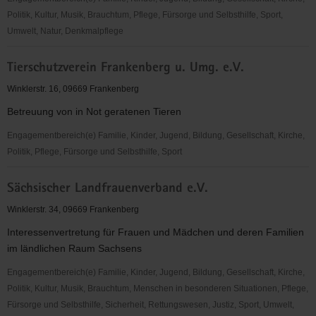
Politik, Kultur, Musik, Brauchtum, Pflege, Fürsorge und Selbsthilfe, Sport,
Umwelt, Natur, Denkmalpflege
Ländliche
Tierschutzverein Frankenberg u. Umg. e.V.
Erwachsenenbildung
KAG
Winklerstr. 16, 09669 Frankenberg
Mittweida-
Betreuung von in Not geratenen Tieren
Döbeln
Engagementbereich(e) Familie, Kinder, Jugend, Bildung, Gesellschaft, Kirche,
Politik, Pflege, Fürsorge und Selbsthilfe, Sport
Tierschutzverein
Sächsischer Landfrauenverband e.V.
Frankenberg
u.
Winklerstr. 34, 09669 Frankenberg
Umg.
Interessenvertretung für Frauen und Mädchen und deren Familien
e.V.
im ländlichen Raum Sachsens
Engagementbereich(e) Familie, Kinder, Jugend, Bildung, Gesellschaft, Kirche,
Politik, Kultur, Musik, Brauchtum, Menschen in besonderen Situationen, Pflege,
Fürsorge und Selbsthilfe, Sicherheit, Rettungswesen, Justiz, Sport, Umwelt,