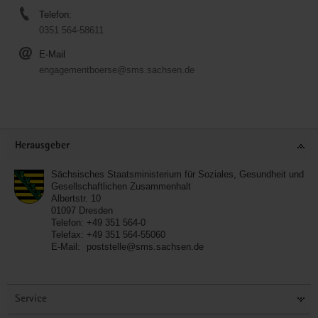
Telefon:
0351 564-58611
E-Mail
engagementboerse@sms.sachsen.de
Service
Herausgeber
Sächsisches Staatsministerium für Soziales, Gesundheit und
Gesellschaftlichen Zusammenhalt
Albertstr. 10
01097
Dresden
Telefon:
+49 351 564-0
Telefax:
+49 351 564-55060
E-Mail:
poststelle@sms.sachsen.de
Service