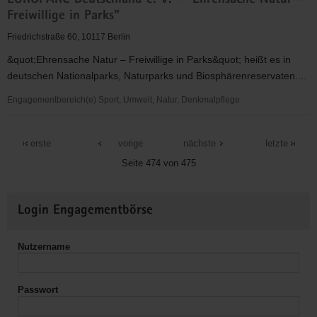
EUROPARC Deutschland e. V. - "Ehrensache Natur –
Frankenberg/Sa.
Freiwillige in Parks"
Friedrichstraße 60, 10117 Berlin
&quot;Ehrensache Natur – Freiwillige in Parks&quot; heißt es in
deutschen Nationalparks, Naturparks und Biosphärenreservaten....
Engagementbereich(e) Sport, Umwelt, Natur, Denkmalpflege
EUROPARC
Deutschland
erste
vorige
nächste
letzte
e.
Seite 474 von 475
V.
-
Weitere
"Ehrensache
Login Engagementbörse
Informationen
Natur
–
Nutzername
Freiwillige
in
Parks"
Passwort