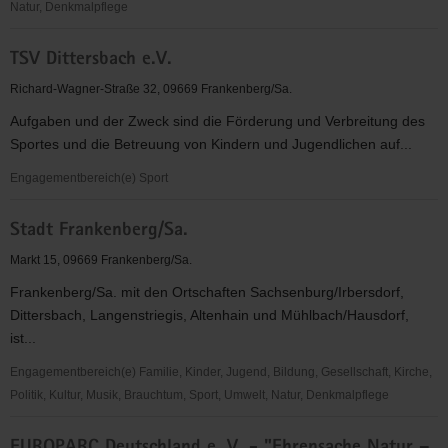
Natur, Denkmalpflege
Sächsischer
TSV Dittersbach e.V.
Landfrauenverband
e.V.
Richard-Wagner-Straße 32, 09669 Frankenberg/Sa.
Aufgaben und der Zweck sind die Förderung und Verbreitung des
Sportes und die Betreuung von Kindern und Jugendlichen auf...
Engagementbereich(e) Sport
TSV
Stadt Frankenberg/Sa.
Dittersbach
e.V.
Markt 15, 09669 Frankenberg/Sa.
Frankenberg/Sa. mit den Ortschaften Sachsenburg/Irbersdorf,
Dittersbach, Langenstriegis, Altenhain und Mühlbach/Hausdorf,
ist...
Engagementbereich(e) Familie, Kinder, Jugend, Bildung, Gesellschaft, Kirche,
Politik, Kultur, Musik, Brauchtum, Sport, Umwelt, Natur, Denkmalpflege
Stadt