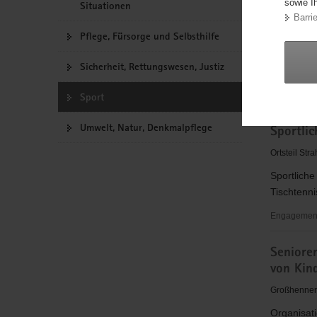
sowie I
Situationen
Schwimm
a
Barrie
v
Bautzen, Be
Pflege, Fürsorge und Selbsthilfe
i
Wir bieten
g
Sicherheit, Rettungswesen, Justiz
einfach mi
a
Engagement
Sport
t
i
Schwimmtr
Umwelt, Natur, Denkmalpflege
o
Sportli
n
Ortsteil Str
Sportliche
Tischtennis
Engagement
Sportliche
Seniore
Betreuung
von Kin
von
Kindern
Großhenners
und
Organisat