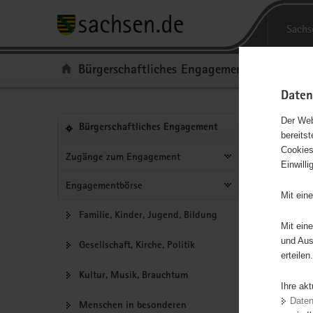
Portalübergreifende
P
Navigation
o
H
Sachs
r
a
S
t
u
e
Portal:
Bürgerschaftliches Engagement
a
p
r
l
t
v
Daten
ü
i
i
b
n
c
Portalnavigation
Der Web
(in
Bürgerschaftliches Engagement
bereits
e
h
e
eigenes
Hauptinhal
Eng
Cookies
r
a
Web-
Zugänge zum Engagement
Einwill
g
l
Portal
wechseln)
r
t
Engagementbörse
Ergebn
Mit ein
e
Familie, Kinder, Jugend, Bildung
i
Mit ein
f
Alles
und Aus
Gesellschaft, Kirche, Politik
e
erteilen.
n
Kultur, Musik, Brauchtum
d
Ihre ak
e
Date
Menschen in besonderen
N