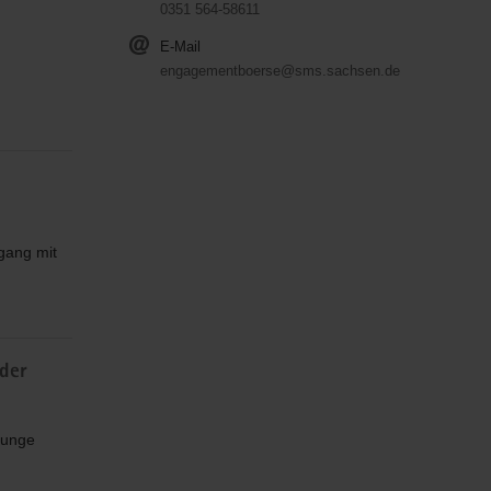
0351 564-58611
E-Mail
engagementboerse@sms.sachsen.de
gang mit
der
junge