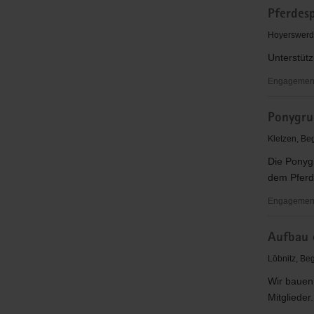
Pferdes
als
Trainer
Hoyerswerda
-
Unterstütz
Betreuer
von
Engagementb
Spielgeme
Pferdespor
-
Ponygru
Bröthen/M
Öffentlichk
e.V.
Kletzen, Be
Die Ponyg
dem Pferd 
Engagementb
Ponygrup
Aufbau 
Löbnitz, Be
Wir bauen 
Mitglieder