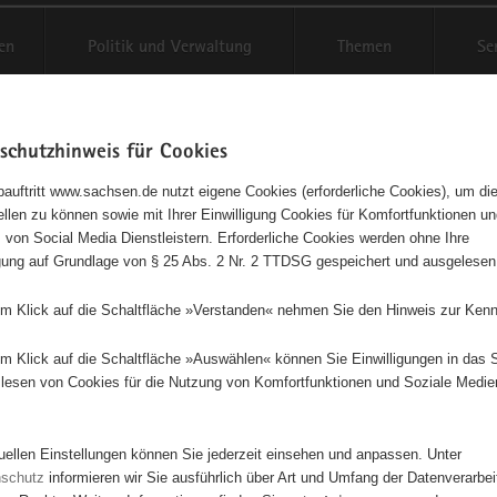
en
Politik und Verwaltung
Themen
Se
schutzhinweis für Cookies
Schriftgröße anpassen
Kontr
auftritt www.sachsen.de nutzt eigene Cookies (erforderliche Cookies), um die
tellen zu können sowie mit Ihrer Einwilligung Cookies für Komfortfunktionen u
t
agementbörse
 von Social Media Dienstleistern. Erforderliche Cookies werden ohne Ihre
igung auf Grundlage von § 25 Abs. 2 Nr. 2 TTDSG gespeichert und ausgelesen
isse auf Karte anzeigen
em Klick auf die Schaltfläche »Verstanden« nehmen Sie den Hinweis zur Kenn
em Klick auf die Schaltfläche »Auswählen« können Sie Einwilligungen in das 
Initiativen
Projekte
Nach Alphabet
Nach Post
lesen von Cookies für die Nutzung von Komfortfunktionen und Soziale Medie
tuellen Einstellungen können Sie jederzeit einsehen und anpassen. Unter
39 Suchergebnisse in »Sport«
nschutz
informieren wir Sie ausführlich über Art und Umfang der Datenverarbe