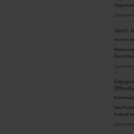
Jugendlic
Organisat
im
OT
Engagementb
Strahwald
Seniorens
Sport, M
im
Ortsteil
Herrnhut, B
Großhenne
Betreuung
und
Durchführ
sportliche
Betreuung
Engagement
von
Sport,
Kindern
Engagem
Minigolf,
und
Öffentli
Abenteuers
Jugendlic
Rothenburg 
im
OT
Das Projek
Rennersdo
Fußball mi
Engagementb
Engageme