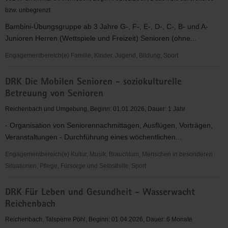
bzw. unbegrenzt
Bambini-Übungsgruppe ab 3 Jahre G-, F-, E-, D-, C-, B- und A-
Junioren Herren (Wettspiele und Freizeit) Senioren (ohne...
Engagementbereich(e) Familie, Kinder, Jugend, Bildung, Sport
Breitensportfußball
DRK Die Mobilen Senioren - soziokulturelle
-
Betreuung von Senioren
Amateursport
mit
Reichenbach und Umgebung, Beginn: 01.01.2026, Dauer: 1 Jahr
Kindern,
- Organisation von Seniorennachmittagen, Ausflügen, Vorträgen,
Jugendlichen
Veranstaltungen - Durchführung eines wöchentlichen...
und
Erwachsenen
Engagementbereich(e) Kultur, Musik, Brauchtum, Menschen in besonderen
Situationen, Pflege, Fürsorge und Selbsthilfe, Sport
DRK
DRK Für Leben und Gesundheit - Wasserwacht
Die
Reichenbach
Mobilen
Senioren
Reichenbach, Talsperre Pöhl, Beginn: 01.04.2026, Dauer: 6 Monate