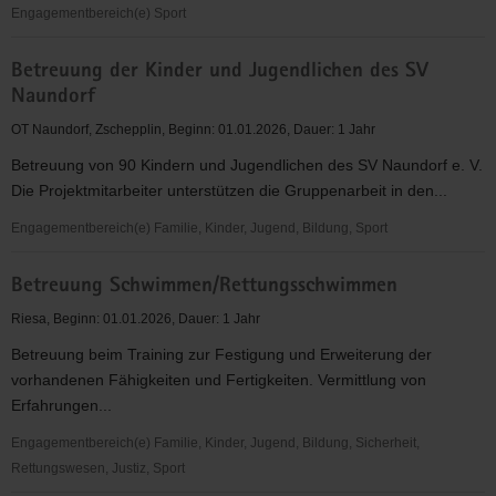
Engagementbereich(e) Sport
Aufbau
Betreuung der Kinder und Jugendlichen des SV
einer
Naundorf
Voltigiergruppe
&
OT Naundorf, Zschepplin, Beginn: 01.01.2026, Dauer: 1 Jahr
Förderung
Betreuung von 90 Kindern und Jugendlichen des SV Naundorf e. V.
neuer
Die Projektmitarbeiter unterstützen die Gruppenarbeit in den...
junger
Mitglieder
Engagementbereich(e) Familie, Kinder, Jugend, Bildung, Sport
Betreuung
Betreuung Schwimmen/Rettungsschwimmen
der
Kinder
Riesa, Beginn: 01.01.2026, Dauer: 1 Jahr
und
Betreuung beim Training zur Festigung und Erweiterung der
Jugendlichen
vorhandenen Fähigkeiten und Fertigkeiten. Vermittlung von
des
Erfahrungen...
SV
Naundorf
Engagementbereich(e) Familie, Kinder, Jugend, Bildung, Sicherheit,
Rettungswesen, Justiz, Sport