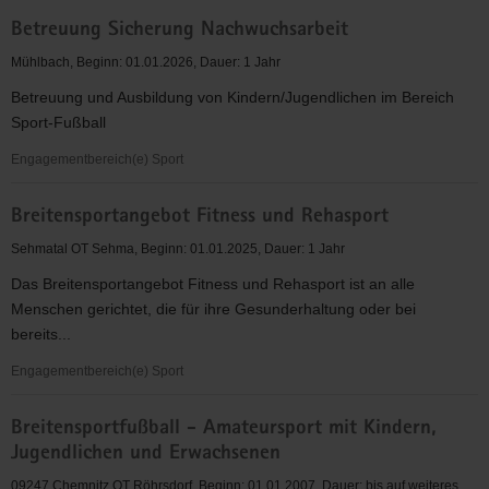
Betreuung
Betreuung Sicherung Nachwuchsarbeit
Schwimmen/Rettungsschwimmen
Mühlbach, Beginn: 01.01.2026, Dauer: 1 Jahr
Betreuung und Ausbildung von Kindern/Jugendlichen im Bereich
Sport-Fußball
Engagementbereich(e) Sport
Betreuung
Breitensportangebot Fitness und Rehasport
Sicherung
Nachwuchsarbeit
Sehmatal OT Sehma, Beginn: 01.01.2025, Dauer: 1 Jahr
Das Breitensportangebot Fitness und Rehasport ist an alle
Menschen gerichtet, die für ihre Gesunderhaltung oder bei
bereits...
Engagementbereich(e) Sport
Breitensportangebot
Breitensportfußball - Amateursport mit Kindern,
Fitness
Jugendlichen und Erwachsenen
und
Rehasport
09247 Chemnitz OT Röhrsdorf, Beginn: 01.01.2007, Dauer: bis auf weiteres