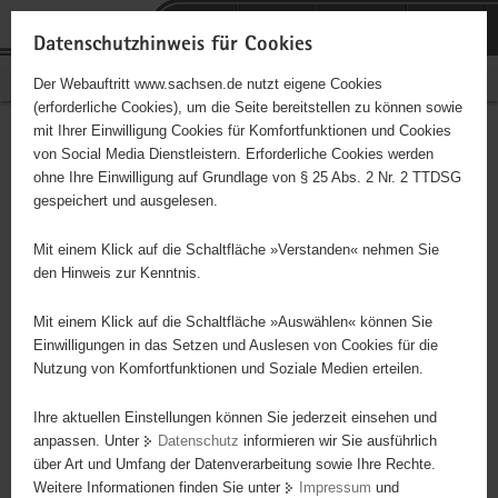
P
Portalübergreifende
o
H
Navigation
Datenschutzhinweis für Cookies
r
a
S
Bürgerschaftliches Engagement
Der Webauftritt www.sachsen.de nutzt eigene Cookies
t
u
e
(erforderliche Cookies), um die Seite bereitstellen zu können sowie
a
p
r
mit Ihrer Einwilligung Cookies für Komfortfunktionen und Cookies
l
t
v
Hauptinhalt
Engagementbörse
von Social Media Dienstleistern. Erforderliche Cookies werden
ü
i
i
ohne Ihre Einwilligung auf Grundlage von § 25 Abs. 2 Nr. 2 TTDSG
b
n
c
gespeichert und ausgelesen.
e
h
e
Ergebnisse auf Karte anzeigen
r
a
Mit einem Klick auf die Schaltfläche »Verstanden« nehmen Sie
g
l
den Hinweis zur Kenntnis.
r
t
Alles
Initiativen
Projekte
e
Mit einem Klick auf die Schaltfläche »Auswählen« können Sie
Nach Alphabet
Nach Postleitzahl
i
Einwilligungen in das Setzen und Auslesen von Cookies für die
Nutzung von Komfortfunktionen und Soziale Medien erteilen.
f
e
Ihre aktuellen Einstellungen können Sie jederzeit einsehen und
39 Suchergebnisse in »Sport«
n
anpassen. Unter
Datenschutz
informieren wir Sie ausführlich
d
über Art und Umfang der Datenverarbeitung sowie Ihre Rechte.
31. ADAC Motocross Thurm
e
Weitere Informationen finden Sie unter
Impressum
und
N