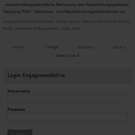
-
- wasserrettungsdienstliche Betreuung des Naherholungsgebietes
soziokulturelle
Talsperre Pöhl - Saisonvor- und Nachbereitungsmaßnahmen an...
Betreuung
von
Engagementbereich(e) Familie, Kinder, Jugend, Bildung, Gesellschaft, Kirche,
Senioren
Politik, Sicherheit, Rettungswesen, Justiz, Sport
DRK
Für
erste
vorige
nächste
letzte
Leben
Seite 1 von 4
und
Gesundheit
Weitere
-
Login Engagementbörse
Informationen
Wasserwacht
Reichenbach
Nutzername
Passwort
Anmelden