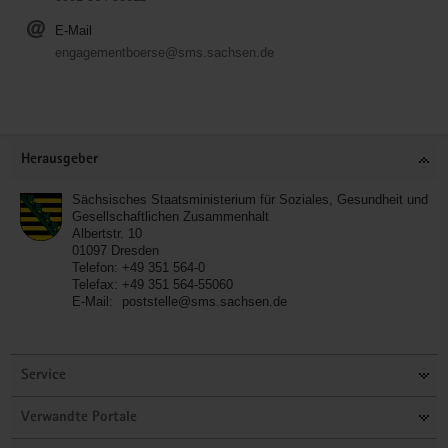
E-Mail
engagementboerse@sms.sachsen.de
Service
Herausgeber
Sächsisches Staatsministerium für Soziales, Gesundheit und
Gesellschaftlichen Zusammenhalt
Albertstr. 10
01097
Dresden
Telefon:
+49 351 564-0
Telefax:
+49 351 564-55060
E-Mail:
poststelle@sms.sachsen.de
Service
Verwandte Portale