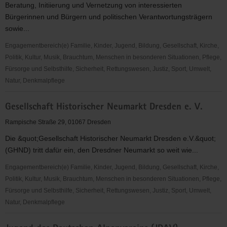
Beratung, Initiierung und Vernetzung von interessierten
Bürgerinnen und Bürgern und politischen Verantwortungsträgern
sowie...
Engagementbereich(e) Familie, Kinder, Jugend, Bildung, Gesellschaft, Kirche,
Politik, Kultur, Musik, Brauchtum, Menschen in besonderen Situationen, Pflege,
Fürsorge und Selbsthilfe, Sicherheit, Rettungswesen, Justiz, Sport, Umwelt,
Natur, Denkmalpflege
AWiG
Gesellschaft Historischer Neumarkt Dresden e. V.
-
Verein
Rampische Straße 29, 01067 Dresden
für
Die &quot;Gesellschaft Historischer Neumarkt Dresden e.V.&quot;
gemeinschaftliches
(GHND) tritt dafür ein, den Dresdner Neumarkt so weit wie...
Wohnen
e.
Engagementbereich(e) Familie, Kinder, Jugend, Bildung, Gesellschaft, Kirche,
V.
Politik, Kultur, Musik, Brauchtum, Menschen in besonderen Situationen, Pflege,
Fürsorge und Selbsthilfe, Sicherheit, Rettungswesen, Justiz, Sport, Umwelt,
Natur, Denkmalpflege
Gesellschaft