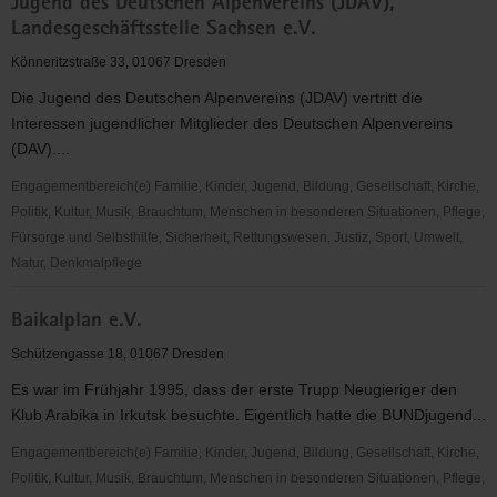
Jugend des Deutschen Alpenvereins (JDAV),
Historischer
Landesgeschäftsstelle Sachsen e.V.
Neumarkt
Dresden
Könneritzstraße 33, 01067 Dresden
e.
Die Jugend des Deutschen Alpenvereins (JDAV) vertritt die
V.
Interessen jugendlicher Mitglieder des Deutschen Alpenvereins
(DAV)....
Engagementbereich(e) Familie, Kinder, Jugend, Bildung, Gesellschaft, Kirche,
Politik, Kultur, Musik, Brauchtum, Menschen in besonderen Situationen, Pflege,
Fürsorge und Selbsthilfe, Sicherheit, Rettungswesen, Justiz, Sport, Umwelt,
Natur, Denkmalpflege
Jugend
Baikalplan e.V.
des
Deutschen
Schützengasse 18, 01067 Dresden
Alpenvereins
Es war im Frühjahr 1995, dass der erste Trupp Neugieriger den
(JDAV),
Klub Arabika in Irkutsk besuchte. Eigentlich hatte die BUNDjugend...
Landesgeschäftsstelle
Sachsen
Engagementbereich(e) Familie, Kinder, Jugend, Bildung, Gesellschaft, Kirche,
e.V.
Politik, Kultur, Musik, Brauchtum, Menschen in besonderen Situationen, Pflege,