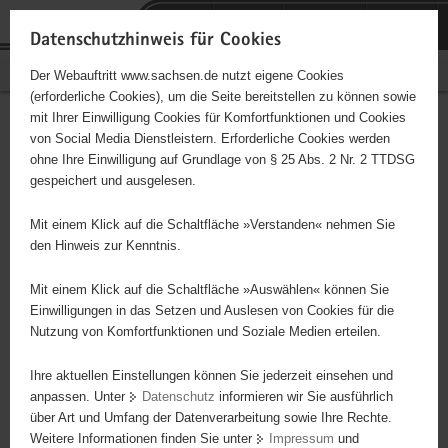
P
Portalübergreifende
o
H
Navigation
Datenschutzhinweis für Cookies
r
a
S
Bürgerschaftliches Engagement
Der Webauftritt www.sachsen.de nutzt eigene Cookies
t
u
e
(erforderliche Cookies), um die Seite bereitstellen zu können sowie
a
p
r
mit Ihrer Einwilligung Cookies für Komfortfunktionen und Cookies
l
t
v
Hauptinhalt
Engagementbörse
von Social Media Dienstleistern. Erforderliche Cookies werden
ü
i
i
ohne Ihre Einwilligung auf Grundlage von § 25 Abs. 2 Nr. 2 TTDSG
b
n
c
gespeichert und ausgelesen.
e
h
e
Ergebnisse auf Karte anzeigen
r
a
Mit einem Klick auf die Schaltfläche »Verstanden« nehmen Sie
g
l
den Hinweis zur Kenntnis.
r
t
Alles
Initiativen
Projekte
e
Mit einem Klick auf die Schaltfläche »Auswählen« können Sie
Nach Alphabet
Nach Postleitzahl
i
Einwilligungen in das Setzen und Auslesen von Cookies für die
Nutzung von Komfortfunktionen und Soziale Medien erteilen.
f
e
Ihre aktuellen Einstellungen können Sie jederzeit einsehen und
4745 Suchergebnisse in »Sport«
n
anpassen. Unter
Datenschutz
informieren wir Sie ausführlich
d
über Art und Umfang der Datenverarbeitung sowie Ihre Rechte.
Katholische Dekanatsjugendseelsorge Dresden
e
Weitere Informationen finden Sie unter
Impressum
und
N