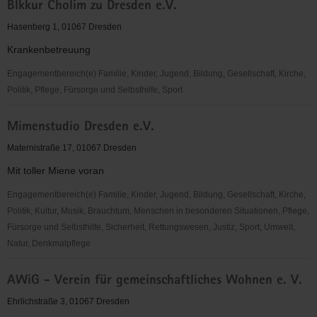
BIkkur Cholim zu Dresden e.V.
LIGA
Sachsen
Hasenberg 1, 01067 Dresden
e.
Krankenbetreuung
V.
Engagementbereich(e) Familie, Kinder, Jugend, Bildung, Gesellschaft, Kirche,
Politik, Pflege, Fürsorge und Selbsthilfe, Sport
BIkkur
Mimenstudio Dresden e.V.
Cholim
zu
Maternistraße 17, 01067 Dresden
Dresden
Mit toller Miene voran
e.V.
Engagementbereich(e) Familie, Kinder, Jugend, Bildung, Gesellschaft, Kirche,
Politik, Kultur, Musik, Brauchtum, Menschen in besonderen Situationen, Pflege,
Fürsorge und Selbsthilfe, Sicherheit, Rettungswesen, Justiz, Sport, Umwelt,
Natur, Denkmalpflege
Mimenstudio
AWiG - Verein für gemeinschaftliches Wohnen e. V.
Dresden
e.V.
Ehrlichstraße 3, 01067 Dresden