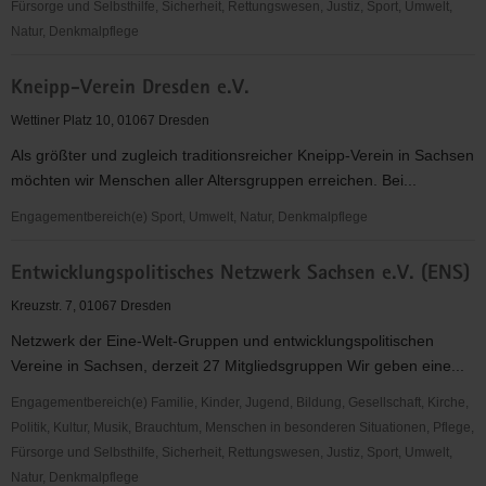
Fürsorge und Selbsthilfe, Sicherheit, Rettungswesen, Justiz, Sport, Umwelt,
Natur, Denkmalpflege
Baikalplan
Kneipp-Verein Dresden e.V.
e.V.
Wettiner Platz 10, 01067 Dresden
Als größter und zugleich traditionsreicher Kneipp-Verein in Sachsen
möchten wir Menschen aller Altersgruppen erreichen. Bei...
Engagementbereich(e) Sport, Umwelt, Natur, Denkmalpflege
Kneipp-
Entwicklungspolitisches Netzwerk Sachsen e.V. (ENS)
Verein
Dresden
Kreuzstr. 7, 01067 Dresden
e.V.
Netzwerk der Eine-Welt-Gruppen und entwicklungspolitischen
Vereine in Sachsen, derzeit 27 Mitgliedsgruppen Wir geben eine...
Engagementbereich(e) Familie, Kinder, Jugend, Bildung, Gesellschaft, Kirche,
Politik, Kultur, Musik, Brauchtum, Menschen in besonderen Situationen, Pflege,
Fürsorge und Selbsthilfe, Sicherheit, Rettungswesen, Justiz, Sport, Umwelt,
Natur, Denkmalpflege