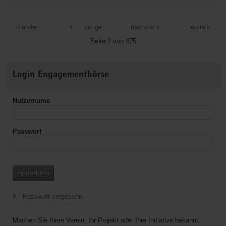
Entwicklungspolitisches
Netzwerk
erste
vorige
nächste
letzte
Sachsen
Seite 2 von 475
e.V.
(ENS)
Weitere
Login Engagementbörse
Informationen
Nutzername
Passwort
Anmelden
Passwort vergessen
Machen Sie Ihren Verein, Ihr Projekt oder Ihre Initiative bekannt.