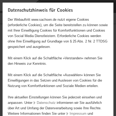
P
Portalübergreifende
o
H
Navigation
Datenschutzhinweis für Cookies
r
a
S
Bürgerschaftliches Engagement
Der Webauftritt www.sachsen.de nutzt eigene Cookies
t
u
e
(erforderliche Cookies), um die Seite bereitstellen zu können sowie
a
p
r
mit Ihrer Einwilligung Cookies für Komfortfunktionen und Cookies
l
t
v
Hauptinhalt
Engagementbörse
von Social Media Dienstleistern. Erforderliche Cookies werden
ü
i
i
ohne Ihre Einwilligung auf Grundlage von § 25 Abs. 2 Nr. 2 TTDSG
b
n
c
gespeichert und ausgelesen.
e
h
e
Ergebnisse auf Karte anzeigen
r
a
Mit einem Klick auf die Schaltfläche »Verstanden« nehmen Sie
g
l
den Hinweis zur Kenntnis.
r
t
Alles
Initiativen
Projekte
e
Mit einem Klick auf die Schaltfläche »Auswählen« können Sie
Nach Alphabet
Nach Postleitzahl
i
Einwilligungen in das Setzen und Auslesen von Cookies für die
Nutzung von Komfortfunktionen und Soziale Medien erteilen.
f
e
Ihre aktuellen Einstellungen können Sie jederzeit einsehen und
4746 Suchergebnisse in »Sport«
n
anpassen. Unter
Datenschutz
informieren wir Sie ausführlich
d
über Art und Umfang der Datenverarbeitung sowie Ihre Rechte.
1. FFC Fortuna Dresden Rähnitz e. V.
e
Weitere Informationen finden Sie unter
Impressum
und
N