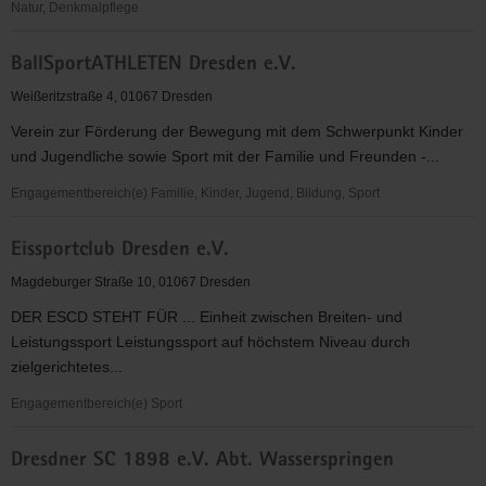
Natur, Denkmalpflege
AWiG
BallSportATHLETEN Dresden e.V.
-
Verein
Weißeritzstraße 4, 01067 Dresden
für
Verein zur Förderung der Bewegung mit dem Schwerpunkt Kinder
gemeinschaftliches
und Jugendliche sowie Sport mit der Familie und Freunden -...
Wohnen
e.
Engagementbereich(e) Familie, Kinder, Jugend, Bildung, Sport
V.
BallSportATHLETEN
Eissportclub Dresden e.V.
Dresden
e.V.
Magdeburger Straße 10, 01067 Dresden
DER ESCD STEHT FÜR ... Einheit zwischen Breiten- und
Leistungssport Leistungssport auf höchstem Niveau durch
zielgerichtetes...
Engagementbereich(e) Sport
Eissportclub
Dresdner SC 1898 e.V. Abt. Wasserspringen
Dresden