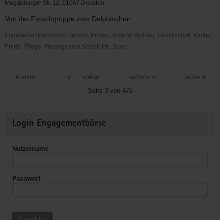
e.V.
Magdeburger Str. 12, 01067 Dresden
Von der Froschgruppe zum Delphinchen
Engagementbereich(e) Familie, Kinder, Jugend, Bildung, Gesellschaft, Kirche,
Politik, Pflege, Fürsorge und Selbsthilfe, Sport
Dresdner
SC
erste
vorige
nächste
letzte
1898
Seite 3 von 475
e.V.
Abt.
Weitere
Wasserspringen
Login Engagementbörse
Informationen
Nutzername
Passwort
Anmelden