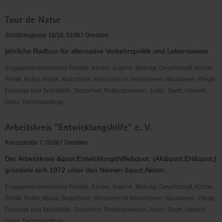
HC
Tour de Natur
Elbflorenz
2006
Schützengasse 16/18, 01067 Dresden
e.V.
jährliche Radtour für alternative Verkehrspolitik und Lebensweise
Engagementbereich(e) Familie, Kinder, Jugend, Bildung, Gesellschaft, Kirche,
Politik, Kultur, Musik, Brauchtum, Menschen in besonderen Situationen, Pflege,
Fürsorge und Selbsthilfe, Sicherheit, Rettungswesen, Justiz, Sport, Umwelt,
Natur, Denkmalpflege
Tour
Arbeitskreis "Entwicklungshilfe" e. V.
de
Natur
Kreuzstraße 7, 01067 Dresden
Der Arbeitskreis &quot;Entwicklungshilfe&quot; (AK&quot;EH&quot;)
gründete sich 1972 unter den Namen &quot;Aktion...
Engagementbereich(e) Familie, Kinder, Jugend, Bildung, Gesellschaft, Kirche,
Politik, Kultur, Musik, Brauchtum, Menschen in besonderen Situationen, Pflege,
Fürsorge und Selbsthilfe, Sicherheit, Rettungswesen, Justiz, Sport, Umwelt,
Natur, Denkmalpflege