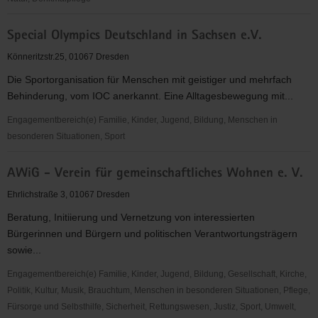
Arbeitskreis
Special Olympics Deutschland in Sachsen e.V.
"Entwicklungshilfe"
e.
Könneritzstr.25, 01067 Dresden
V.
Die Sportorganisation für Menschen mit geistiger und mehrfach
Behinderung, vom IOC anerkannt. Eine Alltagesbewegung mit...
Engagementbereich(e) Familie, Kinder, Jugend, Bildung, Menschen in
besonderen Situationen, Sport
Special
AWiG - Verein für gemeinschaftliches Wohnen e. V.
Olympics
Deutschland
Ehrlichstraße 3, 01067 Dresden
in
Beratung, Initiierung und Vernetzung von interessierten
Sachsen
Bürgerinnen und Bürgern und politischen Verantwortungsträgern
e.V.
sowie...
Engagementbereich(e) Familie, Kinder, Jugend, Bildung, Gesellschaft, Kirche,
Politik, Kultur, Musik, Brauchtum, Menschen in besonderen Situationen, Pflege,
Fürsorge und Selbsthilfe, Sicherheit, Rettungswesen, Justiz, Sport, Umwelt,