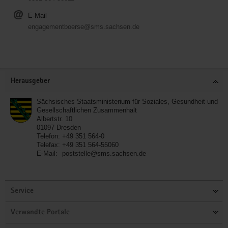
E-Mail
engagementboerse@sms.sachsen.de
Service
Herausgeber
Sächsisches Staatsministerium für Soziales, Gesundheit und
Gesellschaftlichen Zusammenhalt
Albertstr. 10
01097
Dresden
Telefon:
+49 351 564-0
Telefax:
+49 351 564-55060
E-Mail:
poststelle@sms.sachsen.de
Service
Verwandte Portale