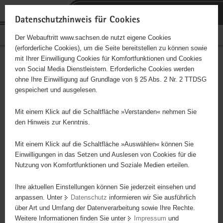
P
Portalübergreifende
o
H
Navigation
Datenschutzhinweis für Cookies
r
a
S
Bürgerschaftliches Engagement
Der Webauftritt www.sachsen.de nutzt eigene Cookies
t
u
e
(erforderliche Cookies), um die Seite bereitstellen zu können sowie
a
p
r
mit Ihrer Einwilligung Cookies für Komfortfunktionen und Cookies
l
t
v
Hauptinhalt
Engagementbörse
von Social Media Dienstleistern. Erforderliche Cookies werden
ü
i
i
ohne Ihre Einwilligung auf Grundlage von § 25 Abs. 2 Nr. 2 TTDSG
b
n
c
gespeichert und ausgelesen.
e
h
e
Ergebnisse auf Karte anzeigen
r
a
Mit einem Klick auf die Schaltfläche »Verstanden« nehmen Sie
g
l
den Hinweis zur Kenntnis.
r
t
Alles
Initiativen
Projekte
e
Mit einem Klick auf die Schaltfläche »Auswählen« können Sie
Nach Alphabet
Nach Postleitzahl
i
Einwilligungen in das Setzen und Auslesen von Cookies für die
Nutzung von Komfortfunktionen und Soziale Medien erteilen.
f
e
Ihre aktuellen Einstellungen können Sie jederzeit einsehen und
0 Suchergebnisse
n
anpassen. Unter
Datenschutz
informieren wir Sie ausführlich
d
über Art und Umfang der Datenverarbeitung sowie Ihre Rechte.
e
erste
vorige
nächste
letzte
Weitere Informationen finden Sie unter
Impressum
und
N