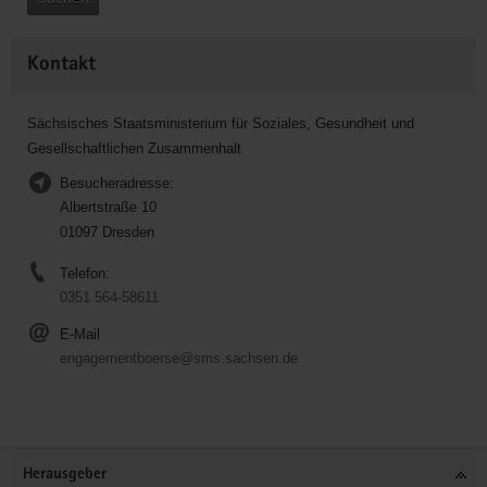
Kontakt
Sächsisches Staatsministerium für Soziales, Gesundheit und
Gesellschaftlichen Zusammenhalt
Besucheradresse:
Albertstraße 10
01097 Dresden
Telefon:
0351 564-58611
E-Mail
engagementboerse@sms.sachsen.de
Service
Herausgeber