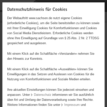
P
Portalübergreifende
o
H
Navigation
Datenschutzhinweis für Cookies
r
a
S
Bürgerschaftliches Engagement
Der Webauftritt www.sachsen.de nutzt eigene Cookies
t
u
e
(erforderliche Cookies), um die Seite bereitstellen zu können sowie
a
p
r
mit Ihrer Einwilligung Cookies für Komfortfunktionen und Cookies
l
t
v
Hauptinhalt
Engagementbörse
von Social Media Dienstleistern. Erforderliche Cookies werden
ü
i
i
ohne Ihre Einwilligung auf Grundlage von § 25 Abs. 2 Nr. 2 TTDSG
b
n
c
gespeichert und ausgelesen.
e
h
e
Ergebnisse auf Karte anzeigen
r
a
Mit einem Klick auf die Schaltfläche »Verstanden« nehmen Sie
g
l
den Hinweis zur Kenntnis.
r
t
Alles
Initiativen
Projekte
e
Mit einem Klick auf die Schaltfläche »Auswählen« können Sie
Nach Alphabet
Nach Postleitzahl
i
Einwilligungen in das Setzen und Auslesen von Cookies für die
Nutzung von Komfortfunktionen und Soziale Medien erteilen.
f
e
Ihre aktuellen Einstellungen können Sie jederzeit einsehen und
0 Suchergebnisse
n
anpassen. Unter
Datenschutz
informieren wir Sie ausführlich
d
über Art und Umfang der Datenverarbeitung sowie Ihre Rechte.
e
erste
vorige
nächste
letzte
Weitere Informationen finden Sie unter
Impressum
und
N