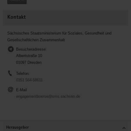
Kontakt
Sächsisches Staatsministerium für Soziales, Gesundheit und
Gesellschaftlichen Zusammenhalt
Besucheradresse:
Albertstraße 10
01097 Dresden
Telefon:
0351 564-58611
E-Mail
engagementboerse@sms.sachsen.de
Service
Herausgeber