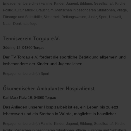
Engagementbereich(e) Familie, Kinder, Jugend, Bildung, Gesellschaft, Kirche,
Politik, Kultur, Musik, Brauchtum, Menschen in besonderen Situationen, Pflege,
Fürsorge und Selbsthilfe, Sicherheit, Rettungswesen, Justiz, Sport, Umwelt,
Natur, Denkmalpflege
EC-
Tennisverein Torgau e.V.
Verband
für
Südring 12, 04860 Torgau
Kinder-
Der TV Torgau e.V. fördert die sportliche Betätigung allgemein und
und
insbesondere der Kinder und Jugendlichen.
Jugendarbeit
Sachsen-
Engagementbereich(e) Sport
Anhalt
Tennisverein
e.V.
Ökumenischer Ambulanter Hospizdienst
Torgau
OV
e.V.
Karl Marx Platz 1B, 04860 Torgau
Torgau
Das Anliegen unserer Hospizarbeit ist es, ein Leben bis zuletzt
lebenswert und ein Sterben in Würde, möglichst in häuslicher...
Engagementbereich(e) Familie, Kinder, Jugend, Bildung, Gesellschaft, Kirche,
Politik, Menschen in besonderen Situationen, Pflege, Fürsorge und Selbsthilfe,