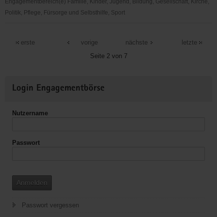
Engagementbereich(e) Familie, Kinder, Jugend, Bildung, Gesellschaft, Kirche,
Politik, Pflege, Fürsorge und Selbsthilfe, Sport
S.T.U.B.E.
e.V.
erste
vorige
nächste
letzte
Seite 2 von 7
Weitere
Login Engagementbörse
Informationen
Nutzername
Passwort
Anmelden
Passwort vergessen