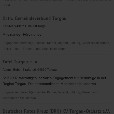
Sport
Ökumenischer
Kath. Gemeindeverbund Torgau
Ambulanter
Hospizdienst
Karl-Marx-Platz 1, 04860 Torgau
Miteinander-Füreinander
Engagementbereich(e) Familie, Kinder, Jugend, Bildung, Gesellschaft, Kirche,
Politik, Pflege, Fürsorge und Selbsthilfe, Sport
Kath.
Tafel Torgau e. V.
Gemeindeverbund
Torgau
August-Bebel-Straße 16, 04860 Torgau
Seit 2007 tatkräftiges, soziales Engagement für Bedürftige in der
Region Torgau. Die ehrenamtlichen Mitarbeiter in unseren...
Engagementbereich(e) Familie, Kinder, Jugend, Bildung, Menschen in
besonderen Situationen
Tafel
Deutsches Rotes Kreuz (DRK) KV Torgau-Oschatz e.V.
Torgau