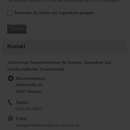
Der Umkreis bezieht sich auf den Mittelpunkt der PLZ-/Ortsangabe.
Besonders für Kinder und Jugendliche geeignet
Suchen
Kontakt
Sächsisches Staatsministerium für Soziales, Gesundheit und
Gesellschaftlichen Zusammenhalt
Besucheradresse:
Albertstraße 10
01097 Dresden
Telefon:
0351 564-58611
E-Mail
engagementboerse@sms.sachsen.de