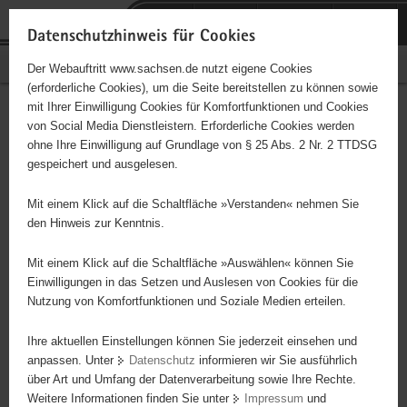
P
Portalübergreifende
o
H
Navigation
Datenschutzhinweis für Cookies
r
a
S
Bürgerschaftliches Engagement
Der Webauftritt www.sachsen.de nutzt eigene Cookies
t
u
e
(erforderliche Cookies), um die Seite bereitstellen zu können sowie
a
p
r
mit Ihrer Einwilligung Cookies für Komfortfunktionen und Cookies
l
t
v
Hauptinhalt
Engagementbörse
von Social Media Dienstleistern. Erforderliche Cookies werden
ü
i
i
ohne Ihre Einwilligung auf Grundlage von § 25 Abs. 2 Nr. 2 TTDSG
b
n
c
gespeichert und ausgelesen.
e
h
e
Ergebnisse auf Karte anzeigen
r
a
Mit einem Klick auf die Schaltfläche »Verstanden« nehmen Sie
g
l
den Hinweis zur Kenntnis.
r
t
Alles
Initiativen
Projekte
e
Mit einem Klick auf die Schaltfläche »Auswählen« können Sie
Nach Alphabet
Nach Postleitzahl
i
Einwilligungen in das Setzen und Auslesen von Cookies für die
Nutzung von Komfortfunktionen und Soziale Medien erteilen.
f
e
Ihre aktuellen Einstellungen können Sie jederzeit einsehen und
66 Suchergebnisse
n
anpassen. Unter
Datenschutz
informieren wir Sie ausführlich
d
über Art und Umfang der Datenverarbeitung sowie Ihre Rechte.
Sozialverband Deutschland (SoVD) e. V., Kreisverband
e
Weitere Informationen finden Sie unter
Impressum
und
N