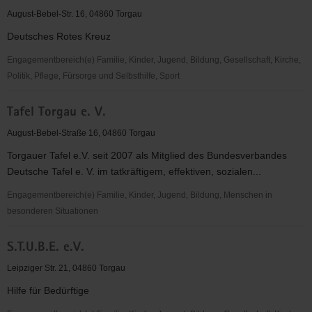
e.
August-Bebel-Str. 16, 04860 Torgau
V.
Deutsches Rotes Kreuz
Engagementbereich(e) Familie, Kinder, Jugend, Bildung, Gesellschaft, Kirche,
Politik, Pflege, Fürsorge und Selbsthilfe, Sport
Deutsches
Tafel Torgau e. V.
Rotes
Kreuz
August-Bebel-Straße 16, 04860 Torgau
(DRK)
Torgauer Tafel e.V. seit 2007 als Mitglied des Bundesverbandes
KV
Deutsche Tafel e. V. im tatkräftigem, effektiven, sozialen...
Torgau-
Oschatz
Engagementbereich(e) Familie, Kinder, Jugend, Bildung, Menschen in
e.V.
besonderen Situationen
Tafel
S.T.U.B.E. e.V.
Torgau
e.
Leipziger Str. 21, 04860 Torgau
V.
Hilfe für Bedürftige