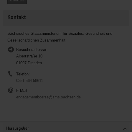
Kontakt
Sächsisches Staatsministerium für Soziales, Gesundheit und
Gesellschaftlichen Zusammenhalt
Besucheradresse:
Albertstraße 10
01097 Dresden
Telefon:
0351 564-58611
E-Mail
engagementboerse@sms.sachsen.de
Service
Herausgeber