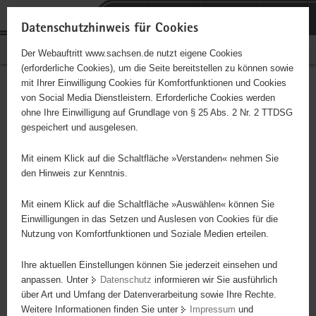
P
Portalübergreifende
o
H
Navigation
Datenschutzhinweis für Cookies
r
a
S
Bürgerschaftliches Engagement
Der Webauftritt www.sachsen.de nutzt eigene Cookies
t
u
e
(erforderliche Cookies), um die Seite bereitstellen zu können sowie
a
p
r
mit Ihrer Einwilligung Cookies für Komfortfunktionen und Cookies
l
t
v
Hauptinhalt
Engagementbörse
von Social Media Dienstleistern. Erforderliche Cookies werden
ü
i
i
ohne Ihre Einwilligung auf Grundlage von § 25 Abs. 2 Nr. 2 TTDSG
b
n
c
gespeichert und ausgelesen.
e
h
e
Ergebnisse auf Karte anzeigen
r
a
Mit einem Klick auf die Schaltfläche »Verstanden« nehmen Sie
g
l
den Hinweis zur Kenntnis.
r
t
Alles
Initiativen
Projekte
e
Mit einem Klick auf die Schaltfläche »Auswählen« können Sie
Nach Alphabet
Nach Postleitzahl
i
Einwilligungen in das Setzen und Auslesen von Cookies für die
Nutzung von Komfortfunktionen und Soziale Medien erteilen.
f
e
Ihre aktuellen Einstellungen können Sie jederzeit einsehen und
66 Suchergebnisse
n
anpassen. Unter
Datenschutz
informieren wir Sie ausführlich
d
über Art und Umfang der Datenverarbeitung sowie Ihre Rechte.
e
erste
vorige
nächste
letzte
Weitere Informationen finden Sie unter
Impressum
und
N