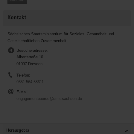
Kontakt
Sächsisches Staatsministerium für Soziales, Gesundheit und
Gesellschaftlichen Zusammenhalt
Besucheradresse:
Albertstraße 10
01097 Dresden
Telefon:
0351 564-58611
E-Mail
engagementboerse@sms.sachsen.de
Service
Herausgeber