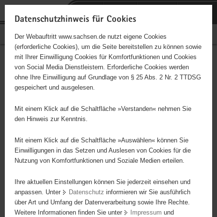
P
Portalübergreifende
o
H
Navigation
Datenschutzhinweis für Cookies
r
a
S
Bürgerschaftliches Engagement
Der Webauftritt www.sachsen.de nutzt eigene Cookies
t
u
e
(erforderliche Cookies), um die Seite bereitstellen zu können sowie
a
p
r
mit Ihrer Einwilligung Cookies für Komfortfunktionen und Cookies
l
t
v
Hauptinhalt
Engagementbörse
von Social Media Dienstleistern. Erforderliche Cookies werden
ü
i
i
ohne Ihre Einwilligung auf Grundlage von § 25 Abs. 2 Nr. 2 TTDSG
b
n
c
gespeichert und ausgelesen.
e
h
e
Ergebnisse auf Karte anzeigen
r
a
Mit einem Klick auf die Schaltfläche »Verstanden« nehmen Sie
g
l
den Hinweis zur Kenntnis.
r
t
Alles
Initiativen
Projekte
e
Mit einem Klick auf die Schaltfläche »Auswählen« können Sie
Nach Alphabet
Nach Postleitzahl
i
Einwilligungen in das Setzen und Auslesen von Cookies für die
Nutzung von Komfortfunktionen und Soziale Medien erteilen.
f
e
Ihre aktuellen Einstellungen können Sie jederzeit einsehen und
2 Suchergebnisse
n
anpassen. Unter
Datenschutz
informieren wir Sie ausführlich
d
über Art und Umfang der Datenverarbeitung sowie Ihre Rechte.
e
erste
vorige
nächste
letzte
Weitere Informationen finden Sie unter
Impressum
und
N