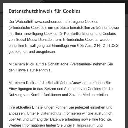
P
Portalübergreifende
o
H
Navigation
Datenschutzhinweis für Cookies
r
a
S
Bürgerschaftliches Engagement
Der Webauftritt www.sachsen.de nutzt eigene Cookies
t
u
e
(erforderliche Cookies), um die Seite bereitstellen zu können sowie
a
p
r
mit Ihrer Einwilligung Cookies für Komfortfunktionen und Cookies
l
t
v
Hauptinhalt
Engagementbörse
von Social Media Dienstleistern. Erforderliche Cookies werden
ü
i
i
ohne Ihre Einwilligung auf Grundlage von § 25 Abs. 2 Nr. 2 TTDSG
b
n
c
gespeichert und ausgelesen.
e
h
e
Ergebnisse auf Karte anzeigen
r
a
Mit einem Klick auf die Schaltfläche »Verstanden« nehmen Sie
g
l
den Hinweis zur Kenntnis.
r
t
Alles
Initiativen
Projekte
e
Mit einem Klick auf die Schaltfläche »Auswählen« können Sie
Nach Alphabet
Nach Postleitzahl
i
Einwilligungen in das Setzen und Auslesen von Cookies für die
Nutzung von Komfortfunktionen und Soziale Medien erteilen.
f
e
Ihre aktuellen Einstellungen können Sie jederzeit einsehen und
93 Suchergebnisse
n
anpassen. Unter
Datenschutz
informieren wir Sie ausführlich
d
über Art und Umfang der Datenverarbeitung sowie Ihre Rechte.
"Frauen-Euro-Zentrum e. V." Zittau
e
Weitere Informationen finden Sie unter
Impressum
und
N