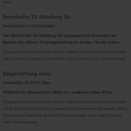
Sport
AWW-
Bertsdorfer SV Abteilung Ski
Helferkreis
Zittau
Am Kirchberg 8, 02763 Bertsdorf
Der Bertsdorfer SV Abteilung Ski engagiert sich besonders im
Bereich der aktiven Freizeitgestaltung für Kinder. Hierfür bieten...
Engagementbereich(e) Familie, Kinder, Jugend, Bildung, Gesellschaft, Kirche,
Politik, Pflege, Fürsorge und Selbsthilfe, Sport, Umwelt, Natur, Denkmalpflege
Bertsdorfer
Bürgerstiftung zivita
SV
Abteilung
Hochwaldstr. 29, 02763 Zittau
Ski
Plattform für ehrenamtlich Aktive im Landkreis Löbau-Zittau
Engagementbereich(e) Familie, Kinder, Jugend, Bildung, Gesellschaft, Kirche,
Politik, Kultur, Musik, Brauchtum, Menschen in besonderen Situationen, Pflege,
Fürsorge und Selbsthilfe, Sicherheit, Rettungswesen, Justiz, Sport, Umwelt,
Natur, Denkmalpflege