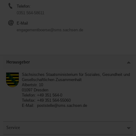
Telefon:
0351 564-58611
E-Mail
engagementboerse@sms.sachsen.de
Service
Herausgeber
Sächsisches Staatsministerium für Soziales, Gesundheit und
Gesellschaftlichen Zusammenhalt
Albertstr. 10
01097
Dresden
Telefon:
+49 351 564-0
Telefax:
+49 351 564-55060
E-Mail:
poststelle@sms.sachsen.de
Service