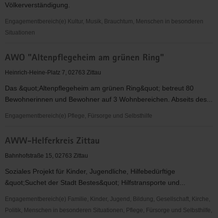
Völkerverständigung.
Engagementbereich(e) Kultur, Musik, Brauchtum, Menschen in besonderen
Situationen
Augen
AWO "Altenpflegeheim am grünen Ring"
Auf
e.
Heinrich-Heine-Platz 7, 02763 Zittau
V.
Das &quot;Altenpflegeheim am grünen Ring&quot; betreut 80
Oberlausitz
Bewohnerinnen und Bewohner auf 3 Wohnbereichen. Abseits des...
Engagementbereich(e) Pflege, Fürsorge und Selbsthilfe
AWO
AWW-Helferkreis Zittau
"Altenpflegeheim
am
Bahnhofstraße 15, 02763 Zittau
grünen
Soziales Projekt für Kinder, Jugendliche, Hilfebedürftige
Ring"
&quot;Suchet der Stadt Bestes&quot; Hilfstransporte und...
Engagementbereich(e) Familie, Kinder, Jugend, Bildung, Gesellschaft, Kirche,
Politik, Menschen in besonderen Situationen, Pflege, Fürsorge und Selbsthilfe,