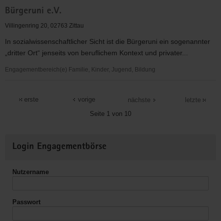
Bürgerstiftung
Bürgeruni e.V.
zivita
Villingenring 20, 02763 Zittau
In sozialwissenschaftlicher Sicht ist die Bürgeruni ein sogenannter
„dritter Ort“ jenseits von beruflichem Kontext und privater...
Engagementbereich(e) Familie, Kinder, Jugend, Bildung
Bürgeruni
e.V.
erste
vorige
nächste
letzte
Seite 1 von 10
Weitere
Login Engagementbörse
Informationen
Nutzername
Passwort