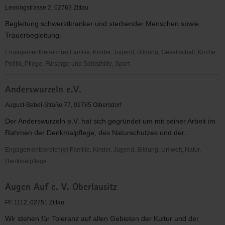
Lessingstrasse 2, 02763 Zittau
Begleitung schwerstkranker und sterbender Menschen sowie
Trauerbegleitung.
Engagementbereich(e) Familie, Kinder, Jugend, Bildung, Gesellschaft, Kirche,
Politik, Pflege, Fürsorge und Selbsthilfe, Sport
Ambulanter
Anderswurzeln e.V.
Hospizdienst
der
August-Bebel-Straße 77, 02785 Olbersdorf
Christlichen
Der Anderswurzeln e.V. hat sich gegründet um mit seiner Arbeit im
Hospiz
Rahmen der Denkmalpflege, des Naturschutzes und der...
Ostsachsen
gGmbH
Engagementbereich(e) Familie, Kinder, Jugend, Bildung, Umwelt, Natur,
Denkmalpflege
Anderswurzeln
Augen Auf e. V. Oberlausitz
e.V.
PF 1112, 02751 Zittau
Wir stehen für Toleranz auf allen Gebieten der Kultur und der