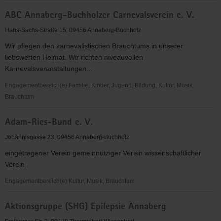
"Entschieden
ABC Annaberg-Buchholzer Carnevalsverein e. V.
für
Christus"
Hans-Sachs-Straße 15, 09456 Annaberg-Buchholz
(EC)
Wir pflegen den karnevalistischen Brauchtums in unserer
Jugendkreis
liebswerten Heimat. Wir richten niveauvollen
Mildenau
Karnevalsveranstaltungen...
&
Mauersberg
Engagementbereich(e) Familie, Kinder, Jugend, Bildung, Kultur, Musik,
Brauchtum
ABC
Adam-Ries-Bund e. V.
Annaberg-
Buchholzer
Johannisgasse 23, 09456 Annaberg-Buchholz
Carnevalsverein
eingetragener Verein gemeinnütziger Verein wissenschaftlicher
e.
Verein
V.
Engagementbereich(e) Kultur, Musik, Brauchtum
Adam-
Aktionsgruppe (SHG) Epilepsie Annaberg
Ries-
Bund