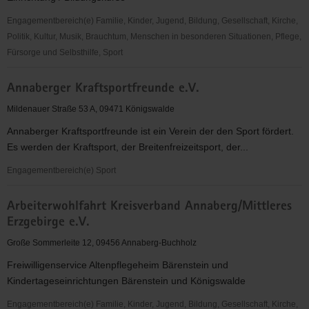
Engagementbereich(e) Familie, Kinder, Jugend, Bildung, Gesellschaft, Kirche,
Politik, Kultur, Musik, Brauchtum, Menschen in besonderen Situationen, Pflege,
Fürsorge und Selbsthilfe, Sport
Alte
Annaberger Kraftsportfreunde e.V.
Brauerei
e.
Mildenauer Straße 53 A, 09471 Königswalde
V.
Annaberger Kraftsportfreunde ist ein Verein der den Sport fördert.
Es werden der Kraftsport, der Breitenfreizeitsport, der...
Engagementbereich(e) Sport
Annaberger
Arbeiterwohlfahrt Kreisverband Annaberg/Mittleres
Kraftsportfreunde
Erzgebirge e.V.
e.V.
Große Sommerleite 12, 09456 Annaberg-Buchholz
Freiwilligenservice Altenpflegeheim Bärenstein und
Kindertageseinrichtungen Bärenstein und Königswalde
Engagementbereich(e) Familie, Kinder, Jugend, Bildung, Gesellschaft, Kirche,