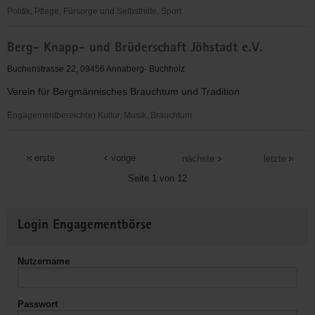
Politik, Pflege, Fürsorge und Selbsthilfe, Sport
Arbeiterwohlfahrt
Berg- Knapp- und Brüderschaft Jöhstadt e.V.
Kreisverband
Annaberg/Mittleres
Buchenstrasse 22, 09456 Annaberg- Buchholz
Erzgebirge
Verein für Bergmännisches Brauchtum und Tradition
e.V.
Engagementbereich(e) Kultur, Musik, Brauchtum
Berg-
Knapp-
erste
vorige
nächste
letzte
und
Seite 1 von 12
Brüderschaft
Jöhstadt
Weitere
e.V.
Login Engagementbörse
Informationen
Nutzername
Passwort