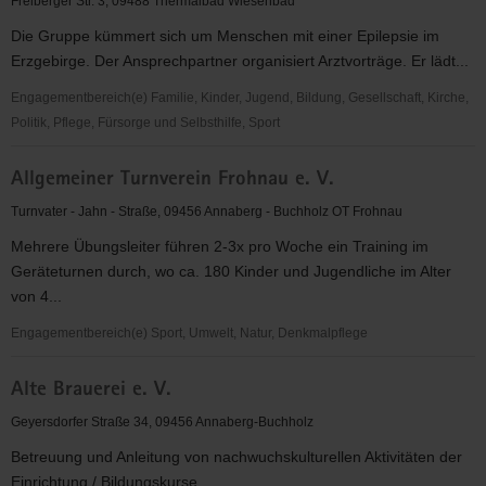
Freiberger Str. 3, 09488 Thermalbad Wiesenbad
e.
Die Gruppe kümmert sich um Menschen mit einer Epilepsie im
V.
Erzgebirge. Der Ansprechpartner organisiert Arztvorträge. Er lädt...
Engagementbereich(e) Familie, Kinder, Jugend, Bildung, Gesellschaft, Kirche,
Politik, Pflege, Fürsorge und Selbsthilfe, Sport
Aktionsgruppe
Allgemeiner Turnverein Frohnau e. V.
(SHG)
Epilepsie
Turnvater - Jahn - Straße, 09456 Annaberg - Buchholz OT Frohnau
Annaberg
Mehrere Übungsleiter führen 2-3x pro Woche ein Training im
Geräteturnen durch, wo ca. 180 Kinder und Jugendliche im Alter
von 4...
Engagementbereich(e) Sport, Umwelt, Natur, Denkmalpflege
Allgemeiner
Alte Brauerei e. V.
Turnverein
Frohnau
Geyersdorfer Straße 34, 09456 Annaberg-Buchholz
e.
Betreuung und Anleitung von nachwuchskulturellen Aktivitäten der
V.
Einrichtung / Bildungskurse