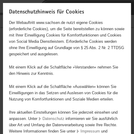
P
Portalübergreifende
o
H
Navigation
Datenschutzhinweis für Cookies
r
a
S
Bürgerschaftliches Engagement
Der Webauftritt www.sachsen.de nutzt eigene Cookies
t
u
e
(erforderliche Cookies), um die Seite bereitstellen zu können sowie
a
p
r
mit Ihrer Einwilligung Cookies für Komfortfunktionen und Cookies
l
t
v
Hauptinhalt
Engagementbörse
von Social Media Dienstleistern. Erforderliche Cookies werden
ü
i
i
ohne Ihre Einwilligung auf Grundlage von § 25 Abs. 2 Nr. 2 TTDSG
b
n
c
gespeichert und ausgelesen.
e
h
e
Ergebnisse auf Karte anzeigen
r
a
Mit einem Klick auf die Schaltfläche »Verstanden« nehmen Sie
g
l
den Hinweis zur Kenntnis.
r
t
Alles
Initiativen
Projekte
e
Mit einem Klick auf die Schaltfläche »Auswählen« können Sie
Nach Alphabet
Nach Postleitzahl
i
Einwilligungen in das Setzen und Auslesen von Cookies für die
Nutzung von Komfortfunktionen und Soziale Medien erteilen.
f
e
Ihre aktuellen Einstellungen können Sie jederzeit einsehen und
111 Suchergebnisse
n
anpassen. Unter
Datenschutz
informieren wir Sie ausführlich
d
über Art und Umfang der Datenverarbeitung sowie Ihre Rechte.
"Entschieden für Christus" (EC) Annaberg
e
Weitere Informationen finden Sie unter
Impressum
und
N