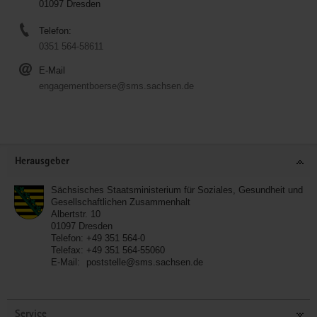
01097 Dresden
Telefon:
0351 564-58611
E-Mail
engagementboerse@sms.sachsen.de
Service
Herausgeber
Sächsisches Staatsministerium für Soziales, Gesundheit und
Gesellschaftlichen Zusammenhalt
Albertstr. 10
01097
Dresden
Telefon:
+49 351 564-0
Telefax:
+49 351 564-55060
E-Mail:
poststelle@sms.sachsen.de
Service