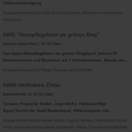
Völkerverständigung.
Engagementbereich(e) Kultur, Musik, Brauchtum, Menschen in besonderen
Situationen
Augen
AWO "Altenpflegeheim am grünen Ring"
Auf
e.
Heinrich-Heine-Platz 7, 02763 Zittau
V.
Das &quot;Altenpflegeheim am grünen Ring&quot; betreut 80
Oberlausitz
Bewohnerinnen und Bewohner auf 3 Wohnbereichen. Abseits des...
Engagementbereich(e) Pflege, Fürsorge und Selbsthilfe
AWO
AWW-Helferkreis Zittau
"Altenpflegeheim
am
Bahnhofstraße 15, 02763 Zittau
grünen
Soziales Projekt für Kinder, Jugendliche, Hilfebedürftige
Ring"
&quot;Suchet der Stadt Bestes&quot; Hilfstransporte und...
Engagementbereich(e) Familie, Kinder, Jugend, Bildung, Gesellschaft, Kirche,
Politik, Menschen in besonderen Situationen, Pflege, Fürsorge und Selbsthilfe,