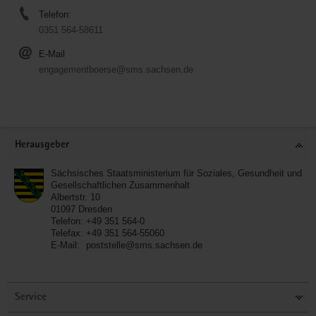
Telefon:
0351 564-58611
E-Mail
engagementboerse@sms.sachsen.de
Service
Herausgeber
Sächsisches Staatsministerium für Soziales, Gesundheit und
Gesellschaftlichen Zusammenhalt
Albertstr. 10
01097
Dresden
Telefon:
+49 351 564-0
Telefax:
+49 351 564-55060
E-Mail:
poststelle@sms.sachsen.de
Service