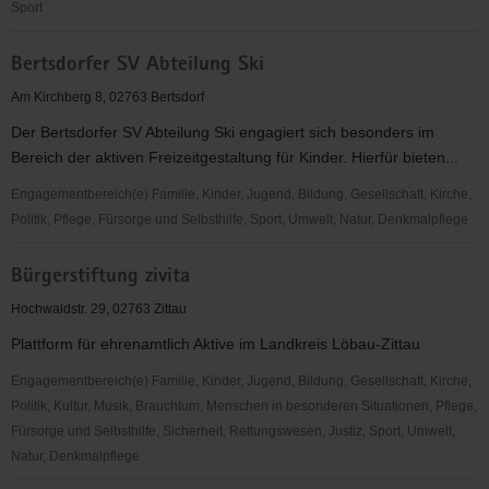
Sport
AWW-
Bertsdorfer SV Abteilung Ski
Helferkreis
Zittau
Am Kirchberg 8, 02763 Bertsdorf
Der Bertsdorfer SV Abteilung Ski engagiert sich besonders im
Bereich der aktiven Freizeitgestaltung für Kinder. Hierfür bieten...
Engagementbereich(e) Familie, Kinder, Jugend, Bildung, Gesellschaft, Kirche,
Politik, Pflege, Fürsorge und Selbsthilfe, Sport, Umwelt, Natur, Denkmalpflege
Bertsdorfer
Bürgerstiftung zivita
SV
Abteilung
Hochwaldstr. 29, 02763 Zittau
Ski
Plattform für ehrenamtlich Aktive im Landkreis Löbau-Zittau
Engagementbereich(e) Familie, Kinder, Jugend, Bildung, Gesellschaft, Kirche,
Politik, Kultur, Musik, Brauchtum, Menschen in besonderen Situationen, Pflege,
Fürsorge und Selbsthilfe, Sicherheit, Rettungswesen, Justiz, Sport, Umwelt,
Natur, Denkmalpflege