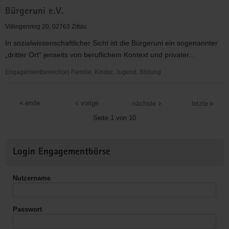
Bürgerstiftung
Bürgeruni e.V.
zivita
Villingenring 20, 02763 Zittau
In sozialwissenschaftlicher Sicht ist die Bürgeruni ein sogenannter
„dritter Ort“ jenseits von beruflichem Kontext und privater...
Engagementbereich(e) Familie, Kinder, Jugend, Bildung
Bürgeruni
e.V.
erste
vorige
nächste
letzte
Seite 1 von 10
Weitere
Login Engagementbörse
Informationen
Nutzername
Passwort