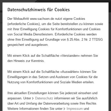
P
Portalübergreifende
o
H
Navigation
Datenschutzhinweis für Cookies
r
a
S
Bürgerschaftliches Engagement
Der Webauftritt www.sachsen.de nutzt eigene Cookies
t
u
e
(erforderliche Cookies), um die Seite bereitstellen zu können sowie
a
p
r
mit Ihrer Einwilligung Cookies für Komfortfunktionen und Cookies
l
t
v
Hauptinhalt
Engagementbörse
von Social Media Dienstleistern. Erforderliche Cookies werden
ü
i
i
ohne Ihre Einwilligung auf Grundlage von § 25 Abs. 2 Nr. 2 TTDSG
b
n
c
gespeichert und ausgelesen.
e
h
e
Ergebnisse auf Karte anzeigen
r
a
Mit einem Klick auf die Schaltfläche »Verstanden« nehmen Sie
g
l
den Hinweis zur Kenntnis.
r
t
Alles
Initiativen
Projekte
e
Mit einem Klick auf die Schaltfläche »Auswählen« können Sie
Nach Alphabet
Nach Postleitzahl
i
Einwilligungen in das Setzen und Auslesen von Cookies für die
Nutzung von Komfortfunktionen und Soziale Medien erteilen.
f
e
Ihre aktuellen Einstellungen können Sie jederzeit einsehen und
98 Suchergebnisse
n
anpassen. Unter
Datenschutz
informieren wir Sie ausführlich
d
über Art und Umfang der Datenverarbeitung sowie Ihre Rechte.
"Frauen-Euro-Zentrum e. V." Zittau
e
Weitere Informationen finden Sie unter
Impressum
und
N