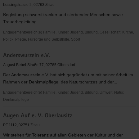
Lessingstrasse 2, 02763 Zittau
Begleitung schwerstkranker und sterbender Menschen sowie
Trauerbegleitung.
Engagementbereich(e) Familie, Kinder, Jugend, Bildung, Gesellschaft, Kirche,
Politik, Pflege, Fürsorge und Selbsthilfe, Sport
Ambulanter
Anderswurzeln e.V.
Hospizdienst
der
August-Bebel-Straße 77, 02785 Olbersdorf
Christlichen
Der Anderswurzeln e.V. hat sich gegründet um mit seiner Arbeit im
Hospiz
Rahmen der Denkmalpflege, des Naturschutzes und der...
Ostsachsen
gGmbH
Engagementbereich(e) Familie, Kinder, Jugend, Bildung, Umwelt, Natur,
Denkmalpflege
Anderswurzeln
Augen Auf e. V. Oberlausitz
e.V.
PF 1112, 02751 Zittau
Wir stehen für Toleranz auf allen Gebieten der Kultur und der