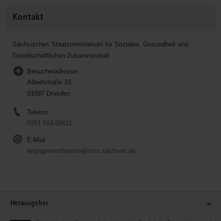
Kontakt
Sächsisches Staatsministerium für Soziales, Gesundheit und
Gesellschaftlichen Zusammenhalt
Besucheradresse:
Albertstraße 10
01097 Dresden
Telefon:
0351 564-58611
E-Mail
engagementboerse@sms.sachsen.de
Service
Herausgeber