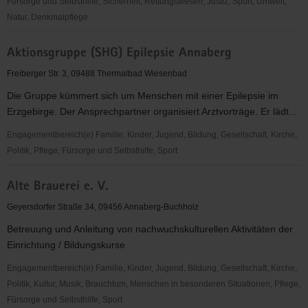
Fürsorge und Selbsthilfe, Sicherheit, Rettungswesen, Justiz, Sport, Umwelt,
Natur, Denkmalpflege
"Entschieden
Aktionsgruppe (SHG) Epilepsie Annaberg
für
Christus"
Freiberger Str. 3, 09488 Thermalbad Wiesenbad
(EC)
Die Gruppe kümmert sich um Menschen mit einer Epilepsie im
Jugendkreis
Erzgebirge. Der Ansprechpartner organisiert Arztvorträge. Er lädt...
Mildenau
&
Engagementbereich(e) Familie, Kinder, Jugend, Bildung, Gesellschaft, Kirche,
Mauersberg
Politik, Pflege, Fürsorge und Selbsthilfe, Sport
Aktionsgruppe
Alte Brauerei e. V.
(SHG)
Epilepsie
Geyersdorfer Straße 34, 09456 Annaberg-Buchholz
Annaberg
Betreuung und Anleitung von nachwuchskulturellen Aktivitäten der
Einrichtung / Bildungskurse
Engagementbereich(e) Familie, Kinder, Jugend, Bildung, Gesellschaft, Kirche,
Politik, Kultur, Musik, Brauchtum, Menschen in besonderen Situationen, Pflege,
Fürsorge und Selbsthilfe, Sport