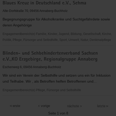
Blaues Kreuz in Deutschland e.V., Sehma
Kreuz
in
Alte-Dorfstraße 70, 09456 Annaberg-Buchholz
Deutschland
Begegnungsgruppe für Alkoholkranke und Suchtgefährdete sowie
e.V.,
deren Angehörige
Annaberg-
Buchholz
Engagementbereich(e) Familie, Kinder, Jugend, Bildung, Gesellschaft, Kirche,
Politik, Pflege, Fürsorge und Selbsthilfe, Sport, Umwelt, Natur, Denkmalpflege
Blaues
Blinden- und Sehbehindertenverband Sachsen
Kreuz
e.V.,KO Erzgebirge, Regionalgruppe Annaberg
in
Deutschland
Eschenweg 6, 09456 Annaberg-Buchholz
e.V.,
Wir sind ein Verein der Selbsthilfe und setzen uns ein für Inklusion
Sehma
und Teilhabe. Wir , als Betroffen helfen Betroffenen und...
Engagementbereich(e) Pflege, Fürsorge und Selbsthilfe
Blinden-
und
erste
vorige
nächste
letzte
Sehbehindertenverband
Seite 1 von 8