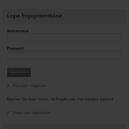
Sachsen
e.V.,KO
Weitere
Erzgebirge,
Login Engagementbörse
Informationen
Regionalgruppe
Annaberg
Nutzername
Passwort
Anmelden
Passwort vergessen
Machen Sie Ihren Verein, Ihr Projekt oder Ihre Initiative bekannt.
Verein neu registrieren