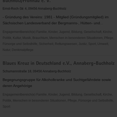
Buchholz/Frohnau e. V.
Annaberg/Mittleres
Erzgebirge
Ernst-Roch-Str. 4, 09456 Annaberg-Buchholz
e.V.
- Gründung des Vereins: 1981 - Mitglied (Gründungsmitglied) im
Sächsischen Landesverband der Bergmanns-, Hütten- und...
Engagementbereich(e) Familie, Kinder, Jugend, Bildung, Gesellschaft, Kirche,
Politik, Kultur, Musik, Brauchtum, Menschen in besonderen Situationen, Pflege,
Fürsorge und Selbsthilfe, Sicherheit, Rettungswesen, Justiz, Sport, Umwelt,
Natur, Denkmalpflege
Bergmusikkorps
Blaues Kreuz in Deutschland e.V., Annaberg-Buchholz
"Frisch
Glück"
Schumannstraße 18, 09456 Annaberg-Buchholz
Annaberg-
Begegnungsgruppe für Alkoholkranke und Suchtgefährdete sowie
Buchholz/Frohnau
deren Angehörige
e.
V.
Engagementbereich(e) Familie, Kinder, Jugend, Bildung, Gesellschaft, Kirche,
Politik, Menschen in besonderen Situationen, Pflege, Fürsorge und Selbsthilfe,
Sport
Blaues