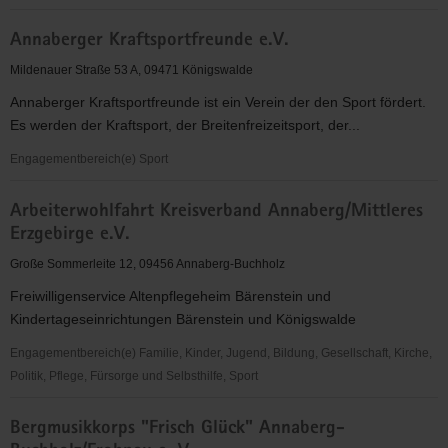
Alte
Annaberger Kraftsportfreunde e.V.
Brauerei
e.
Mildenauer Straße 53 A, 09471 Königswalde
V.
Annaberger Kraftsportfreunde ist ein Verein der den Sport fördert.
Es werden der Kraftsport, der Breitenfreizeitsport, der...
Engagementbereich(e) Sport
Annaberger
Arbeiterwohlfahrt Kreisverband Annaberg/Mittleres
Kraftsportfreunde
Erzgebirge e.V.
e.V.
Große Sommerleite 12, 09456 Annaberg-Buchholz
Freiwilligenservice Altenpflegeheim Bärenstein und
Kindertageseinrichtungen Bärenstein und Königswalde
Engagementbereich(e) Familie, Kinder, Jugend, Bildung, Gesellschaft, Kirche,
Politik, Pflege, Fürsorge und Selbsthilfe, Sport
Arbeiterwohlfahrt
Bergmusikkorps "Frisch Glück" Annaberg-
Kreisverband