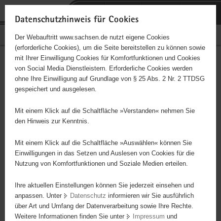
P
Portalübergreifende
o
H
Navigation
Datenschutzhinweis für Cookies
r
a
S
Bürgerschaftliches Engagement
Der Webauftritt www.sachsen.de nutzt eigene Cookies
t
u
e
(erforderliche Cookies), um die Seite bereitstellen zu können sowie
a
p
r
mit Ihrer Einwilligung Cookies für Komfortfunktionen und Cookies
l
t
v
Hauptinhalt
Engagementbörse
von Social Media Dienstleistern. Erforderliche Cookies werden
ü
i
i
ohne Ihre Einwilligung auf Grundlage von § 25 Abs. 2 Nr. 2 TTDSG
b
n
c
gespeichert und ausgelesen.
e
h
e
Ergebnisse auf Karte anzeigen
r
a
Mit einem Klick auf die Schaltfläche »Verstanden« nehmen Sie
g
l
den Hinweis zur Kenntnis.
r
t
Alles
Initiativen
Projekte
e
Mit einem Klick auf die Schaltfläche »Auswählen« können Sie
Nach Alphabet
Nach Postleitzahl
i
Einwilligungen in das Setzen und Auslesen von Cookies für die
Nutzung von Komfortfunktionen und Soziale Medien erteilen.
f
e
Ihre aktuellen Einstellungen können Sie jederzeit einsehen und
80 Suchergebnisse
n
anpassen. Unter
Datenschutz
informieren wir Sie ausführlich
d
über Art und Umfang der Datenverarbeitung sowie Ihre Rechte.
"Entschieden für Christus" (EC) - Jugendkreis
e
Weitere Informationen finden Sie unter
Impressum
und
N