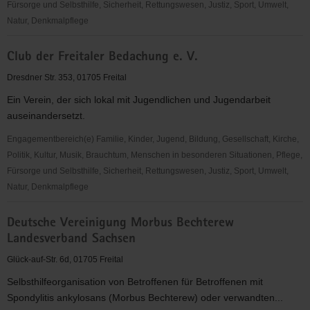
Fürsorge und Selbsthilfe, Sicherheit, Rettungswesen, Justiz, Sport, Umwelt,
Natur, Denkmalpflege
Bienert
Club der Freitaler Bedachung e. V.
Förderverein
Plauenscher
Dresdner Str. 353, 01705 Freital
Grund
Ein Verein, der sich lokal mit Jugendlichen und Jugendarbeit
e.
auseinandersetzt.
V.
Engagementbereich(e) Familie, Kinder, Jugend, Bildung, Gesellschaft, Kirche,
Politik, Kultur, Musik, Brauchtum, Menschen in besonderen Situationen, Pflege,
Fürsorge und Selbsthilfe, Sicherheit, Rettungswesen, Justiz, Sport, Umwelt,
Natur, Denkmalpflege
Club
Deutsche Vereinigung Morbus Bechterew
der
Landesverband Sachsen
Freitaler
Bedachung
Glück-auf-Str. 6d, 01705 Freital
e.
Selbsthilfeorganisation von Betroffenen für Betroffenen mit
V.
Spondylitis ankylosans (Morbus Bechterew) oder verwandten...