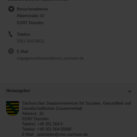
Besucheradresse:
Albertstraße 10
01097 Dresden
Telefon:
0351 564-58611
E-Mail
engagementboerse@sms.sachsen.de
Service
Herausgeber
Sächsisches Staatsministerium für Soziales, Gesundheit und
Gesellschaftlichen Zusammenhalt
Albertstr. 10
01097
Dresden
Telefon:
+49 351 564-0
Telefax:
+49 351 564-55060
E-Mail:
poststelle@sms.sachsen.de