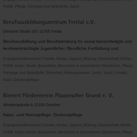
Politik, Pflege, Fürsorge und Selbsthilfe, Sport
Behindertenverband
Berufsausbildungszentrum Freital e.V.
Freital
e.
Dresdner Straße 303, 01705 Freital
V.
Berufsausbildung und Berufsberatung für sozial benachteiligte und
lernbeeinträchtigte Jugendliche / Berufliche Fortbildung und...
Engagementbereich(e) Familie, Kinder, Jugend, Bildung, Gesellschaft, Kirche,
Politik, Kultur, Musik, Brauchtum, Menschen in besonderen Situationen, Pflege,
Fürsorge und Selbsthilfe, Sicherheit, Rettungswesen, Justiz, Sport, Umwelt,
Natur, Denkmalpflege
Berufsausbildungszentrum
Bienert Förderverein Plauenscher Grund e. V.
Freital
e.V.
Windbergstraße 8, 01189 Dresden
Natur- und Heimatpflege, Denkmalpflege
Engagementbereich(e) Familie, Kinder, Jugend, Bildung, Gesellschaft, Kirche,
Politik, Kultur, Musik, Brauchtum, Menschen in besonderen Situationen, Pflege,