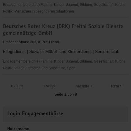
Engagementbereich(e) Familie, Kinder, Jugend, Bildung, Gesellschaft, Kirche,
Politik, Menschen in besonderen Situationen
Deutsche
Deutsches Rotes Kreuz (DRK) Freital Soziale Dienste
Vereinigung
gemeinnützige GmbH
Morbus
Bechterew
Dresdner Straße 303, 01705 Freital
Landesverband
Pflegedienst | Sozialer Möbel- und Kleiderdienst | Seniorenclub
Sachsen
Engagementbereich(e) Familie, Kinder, Jugend, Bildung, Gesellschaft, Kirche,
Politik, Pflege, Fürsorge und Selbsthilfe, Sport
Deutsches
Rotes
erste
vorige
nächste
letzte
Kreuz
Seite 1 von 9
(DRK)
Freital
Weitere
Soziale
Login Engagementbörse
Informationen
Dienste
gemeinnützige
Nutzername