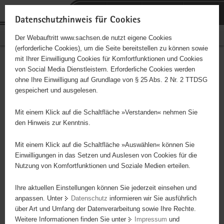
P
Portalübergreifende
o
H
Navigation
Datenschutzhinweis für Cookies
r
a
S
Bürgerschaftliches Engagement
Der Webauftritt www.sachsen.de nutzt eigene Cookies
t
u
e
(erforderliche Cookies), um die Seite bereitstellen zu können sowie
a
p
r
mit Ihrer Einwilligung Cookies für Komfortfunktionen und Cookies
l
t
v
Hauptinhalt
Engagementbörse
von Social Media Dienstleistern. Erforderliche Cookies werden
ü
i
i
ohne Ihre Einwilligung auf Grundlage von § 25 Abs. 2 Nr. 2 TTDSG
b
n
c
gespeichert und ausgelesen.
e
h
e
Ergebnisse auf Karte anzeigen
r
a
Mit einem Klick auf die Schaltfläche »Verstanden« nehmen Sie
g
l
den Hinweis zur Kenntnis.
r
t
Alles
Initiativen
Projekte
e
Mit einem Klick auf die Schaltfläche »Auswählen« können Sie
Nach Alphabet
Nach Postleitzahl
i
Einwilligungen in das Setzen und Auslesen von Cookies für die
Nutzung von Komfortfunktionen und Soziale Medien erteilen.
f
e
Ihre aktuellen Einstellungen können Sie jederzeit einsehen und
85 Suchergebnisse
n
anpassen. Unter
Datenschutz
informieren wir Sie ausführlich
d
über Art und Umfang der Datenverarbeitung sowie Ihre Rechte.
"Das Zusammenleben" e.V.
e
Weitere Informationen finden Sie unter
Impressum
und
N