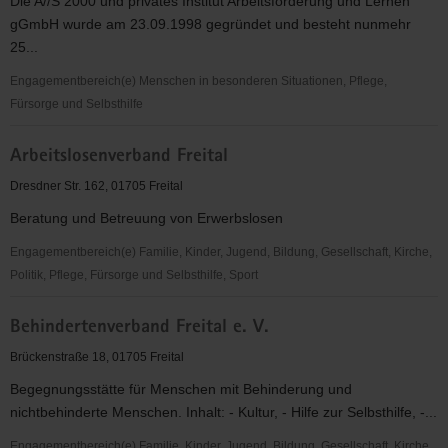
Die A//S 2000 und privates Institut Arbeitsförderung und Lernen
gGmbH wurde am 23.09.1998 gegründet und besteht nunmehr
25...
Engagementbereich(e) Menschen in besonderen Situationen, Pflege,
Fürsorge und Selbsthilfe
A//S
Arbeitslosenverband Freital
2000und
privates
Dresdner Str. 162, 01705 Freital
Institut
Beratung und Betreuung von Erwerbslosen
Arbeitsförderung
und
Engagementbereich(e) Familie, Kinder, Jugend, Bildung, Gesellschaft, Kirche,
Lernen
Politik, Pflege, Fürsorge und Selbsthilfe, Sport
gGmbH
Arbeitslosenverband
Behindertenverband Freital e. V.
Freital
Brückenstraße 18, 01705 Freital
Begegnungsstätte für Menschen mit Behinderung und
nichtbehinderte Menschen. Inhalt: - Kultur, - Hilfe zur Selbsthilfe, -...
Engagementbereich(e) Familie, Kinder, Jugend, Bildung, Gesellschaft, Kirche,