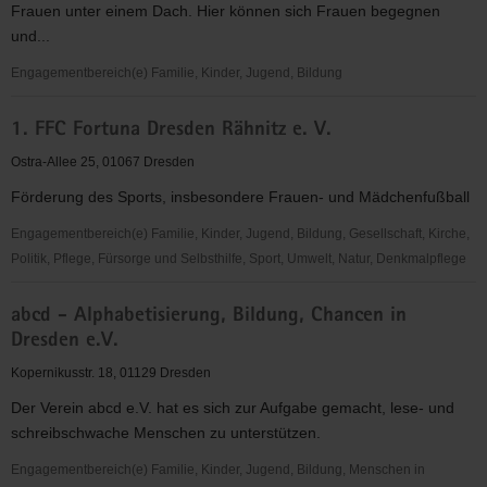
Frauen unter einem Dach. Hier können sich Frauen begegnen
Dresden
und...
Engagementbereich(e) Familie, Kinder, Jugend, Bildung
*sowieso*
1. FFC Fortuna Dresden Rähnitz e. V.
Kultur
Beratung
Ostra-Allee 25, 01067 Dresden
Bildung
Förderung des Sports, insbesondere Frauen- und Mädchenfußball
"Frauen
für
Engagementbereich(e) Familie, Kinder, Jugend, Bildung, Gesellschaft, Kirche,
Frauen
Politik, Pflege, Fürsorge und Selbsthilfe, Sport, Umwelt, Natur, Denkmalpflege
e.V."
1.
abcd - Alphabetisierung, Bildung, Chancen in
FFC
Dresden e.V.
Fortuna
Dresden
Kopernikusstr. 18, 01129 Dresden
Rähnitz
Der Verein abcd e.V. hat es sich zur Aufgabe gemacht, lese- und
e.
schreibschwache Menschen zu unterstützen.
V.
Engagementbereich(e) Familie, Kinder, Jugend, Bildung, Menschen in