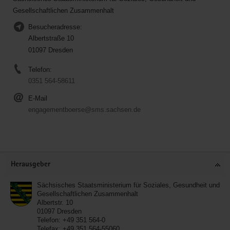
Gesellschaftlichen Zusammenhalt
Besucheradresse:
Albertstraße 10
01097 Dresden
Telefon:
0351 564-58611
E-Mail
engagementboerse@sms.sachsen.de
Service
Herausgeber
Sächsisches Staatsministerium für Soziales, Gesundheit und
Gesellschaftlichen Zusammenhalt
Albertstr. 10
01097
Dresden
Telefon:
+49 351 564-0
Telefax:
+49 351 564-55060