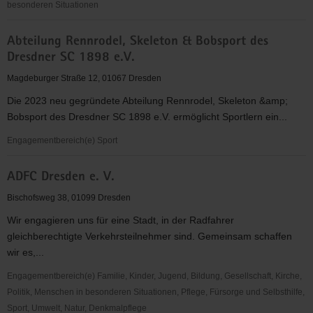
besonderen Situationen
abcd
Abteilung Rennrodel, Skeleton & Bobsport des
-
Dresdner SC 1898 e.V.
Alphabetisierung,
Bildung,
Magdeburger Straße 12, 01067 Dresden
Chancen
Die 2023 neu gegründete Abteilung Rennrodel, Skeleton &amp;
in
Bobsport des Dresdner SC 1898 e.V. ermöglicht Sportlern ein...
Dresden
e.V.
Engagementbereich(e) Sport
Abteilung
ADFC Dresden e. V.
Rennrodel,
Skeleton
Bischofsweg 38, 01099 Dresden
&
Wir engagieren uns für eine Stadt, in der Radfahrer
Bobsport
gleichberechtigte Verkehrsteilnehmer sind. Gemeinsam schaffen
des
wir es,...
Dresdner
SC
Engagementbereich(e) Familie, Kinder, Jugend, Bildung, Gesellschaft, Kirche,
1898
Politik, Menschen in besonderen Situationen, Pflege, Fürsorge und Selbsthilfe,
e.V.
Sport, Umwelt, Natur, Denkmalpflege