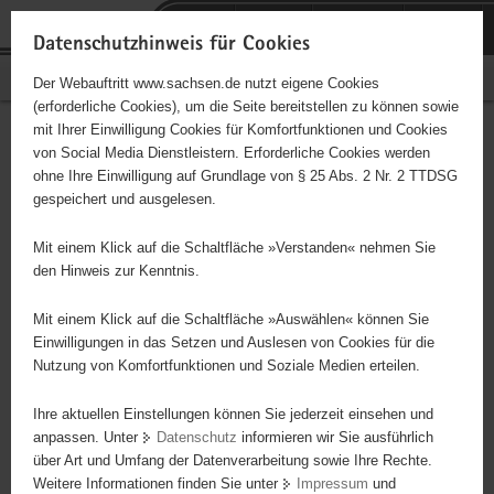
P
Portalübergreifende
o
H
Navigation
Datenschutzhinweis für Cookies
r
a
S
Bürgerschaftliches Engagement
Der Webauftritt www.sachsen.de nutzt eigene Cookies
t
u
e
(erforderliche Cookies), um die Seite bereitstellen zu können sowie
a
p
r
mit Ihrer Einwilligung Cookies für Komfortfunktionen und Cookies
l
t
v
Hauptinhalt
Engagementbörse
von Social Media Dienstleistern. Erforderliche Cookies werden
ü
i
i
ohne Ihre Einwilligung auf Grundlage von § 25 Abs. 2 Nr. 2 TTDSG
b
n
c
gespeichert und ausgelesen.
e
h
e
Ergebnisse auf Karte anzeigen
r
a
Mit einem Klick auf die Schaltfläche »Verstanden« nehmen Sie
g
l
den Hinweis zur Kenntnis.
r
t
Alles
Initiativen
Projekte
e
Mit einem Klick auf die Schaltfläche »Auswählen« können Sie
Nach Alphabet
Nach Postleitzahl
i
Einwilligungen in das Setzen und Auslesen von Cookies für die
Nutzung von Komfortfunktionen und Soziale Medien erteilen.
f
e
Ihre aktuellen Einstellungen können Sie jederzeit einsehen und
634 Suchergebnisse
n
anpassen. Unter
Datenschutz
informieren wir Sie ausführlich
d
über Art und Umfang der Datenverarbeitung sowie Ihre Rechte.
"coloRadio" Radio-Initiative Dresden e.V.
e
Weitere Informationen finden Sie unter
Impressum
und
N