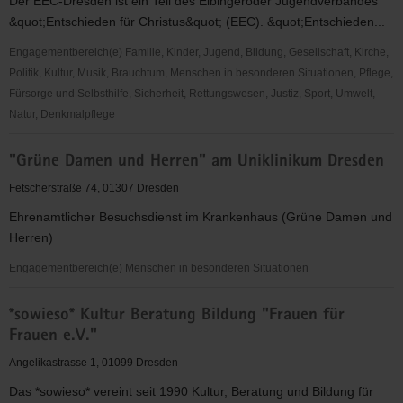
Der EEC-Dresden ist ein Teil des Elbingeröder Jugendverbandes
&quot;Entschieden für Christus&quot; (EEC). &quot;Entschieden...
Engagementbereich(e) Familie, Kinder, Jugend, Bildung, Gesellschaft, Kirche,
Politik, Kultur, Musik, Brauchtum, Menschen in besonderen Situationen, Pflege,
Fürsorge und Selbsthilfe, Sicherheit, Rettungswesen, Justiz, Sport, Umwelt,
Natur, Denkmalpflege
"Entschieden
"Grüne Damen und Herren" am Uniklinikum Dresden
für
Christus"
Fetscherstraße 74, 01307 Dresden
(EC)
Ehrenamtlicher Besuchsdienst im Krankenhaus (Grüne Damen und
-
Herren)
Elbingeröder
Jugendverband
Engagementbereich(e) Menschen in besonderen Situationen
(EEC)
"Grüne
Gruppe
*sowieso* Kultur Beratung Bildung "Frauen für
Damen
Dresden
Frauen e.V."
und
Herren"
Angelikastrasse 1, 01099 Dresden
am
Das *sowieso* vereint seit 1990 Kultur, Beratung und Bildung für
Uniklinikum