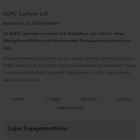
ADFC
ADFC Sachsen e.V.
Dresden
e.
Bautzner Str. 25, 01099 Dresden
V.
Im ADFC Sachsen vereinen sich Radfahrer, um sich für einen
fahrradfreundlichen und lebenswerten Freistaat einzusetzen und
den...
Engagementbereich(e) Familie, Kinder, Jugend, Bildung, Gesellschaft, Kirche,
Politik, Kultur, Musik, Brauchtum, Menschen in besonderen Situationen, Pflege,
Fürsorge und Selbsthilfe, Sicherheit, Rettungswesen, Justiz, Sport, Umwelt,
Natur, Denkmalpflege
ADFC
Sachsen
erste
vorige
nächste
letzte
e.V.
Seite 1 von 64
Weitere
Login Engagementbörse
Informationen