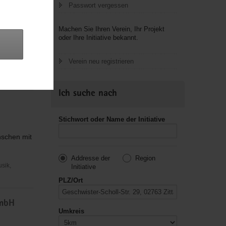
Passwort vergessen
Machen Sie Ihren Verein, Ihr Projekt
oder Ihre Initiative bekannt.
t Frauen
Verein neu registrieren
n in
Ich suche nach
Stichwort oder Name der Initiative
nschen mit
Addresse der
Region
usik,
Initiative
PLZ/Ort
GmbH
Umkreis