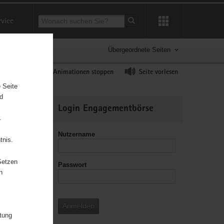
Suchbegriff
rvice
Suche starten
Übergeordnete Seiten
ast erhöhen
Animationen stoppen
Seite vorlesen
 Seite
nd
Weitere
Login Engagementbörse
Informationen
.
Nutzername
tnis.
Setzen
Passwort
leitzahl
n
Anmelden
itung