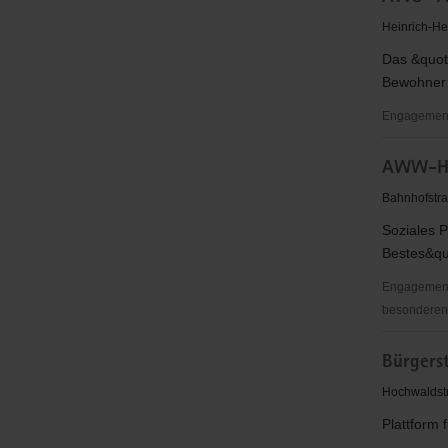
e.
Heinrich-Hei
V.
Das &quot
Oberlausit
Bewohner 
Engagementb
AWO
AWW-Hel
"Altenpfle
am
Bahnhofstra
grünen
Soziales P
Ring"
Bestes&quo
Engagementb
besonderen S
AWW-
Bürgerst
Helferkrei
Zittau
Hochwaldstr
Plattform 