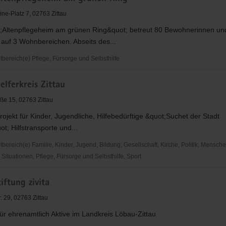
ne-Platz 7, 02763 Zittau
;Altenpflegeheim am grünen Ring&quot; betreut 80 Bewohnerinnen un
z
auf 3 Wohnbereichen. Abseits des...
ereich(e) Pflege, Fürsorge und Selbsthilfe
ferkreis Zittau
geheim
ße 15, 02763 Zittau
rojekt für Kinder, Jugendliche, Hilfebedürftige &quot;Suchet der Stadt
t; Hilfstransporte und...
ereich(e) Familie, Kinder, Jugend, Bildung, Gesellschaft, Kirche, Politik, Mensche
ituationen, Pflege, Fürsorge und Selbsthilfe, Sport
iftung zivita
s
. 29, 02763 Zittau
für ehrenamtlich Aktive im Landkreis Löbau-Zittau