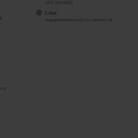
0351 564-58611
E-Mail
d
engagementboerse@sms.sachsen.de
n in