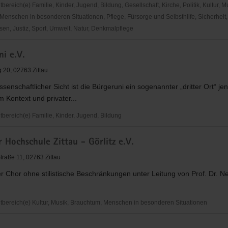
reich(e) Familie, Kinder, Jugend, Bildung, Gesellschaft, Kirche, Politik, Kultur, M
Menschen in besonderen Situationen, Pflege, Fürsorge und Selbsthilfe, Sicherheit,
en, Justiz, Sport, Umwelt, Natur, Denkmalpflege
tung
i e.V.
g 20, 02763 Zittau
issenschaftlicher Sicht ist die Bürgeruni ein sogenannter „dritter Ort“ je
m Kontext und privater...
ereich(e) Familie, Kinder, Jugend, Bildung
 Hochschule Zittau - Görlitz e.V.
traße 11, 02763 Zittau
 Chor ohne stilistische Beschränkungen unter Leitung von Prof. Dr. Ne
ereich(e) Kultur, Musik, Brauchtum, Menschen in besonderen Situationen