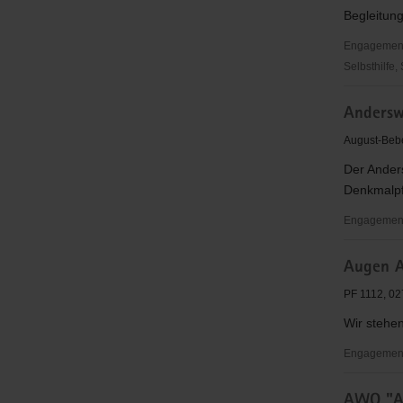
Begleitun
Engagementbe
Selbsthilfe,
Ambulante
Andersw
Hospizdie
der
August-Bebe
Christlich
Der Ander
Hospiz
Denkmalpf
Ostsachs
gGmbH
Engagementb
Anderswur
Augen Au
e.V.
PF 1112, 02
Wir stehen
Engagementb
Augen
AWO "Al
Auf