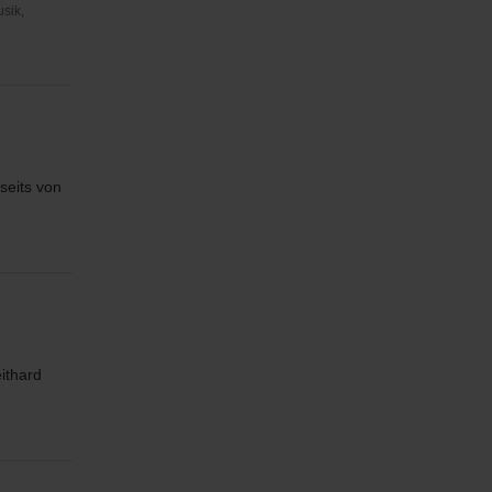
usik,
nseits von
ithard