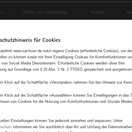
en
Politik und Verwaltung
Themen
Se
schutzhinweis für Cookies
Schriftgröße anpassen
Kontr
auftritt www.sachsen.de nutzt eigene Cookies (erforderliche Cookies), um die
tellen zu können sowie mit Ihrer Einwilligung Cookies für Komfortfunktionen u
t
agementbörse
 von Social Media Dienstleistern. Erforderliche Cookies werden ohne Ihre
igung auf Grundlage von § 25 Abs. 2 Nr. 2 TTDSG gespeichert und ausgelesen
isse auf Karte anzeigen
em Klick auf die Schaltfläche »Verstanden« nehmen Sie den Hinweis zur Kenn
em Klick auf die Schaltfläche »Auswählen« können Sie Einwilligungen in das 
Initiativen
Projekte
Nach Alphabet
Nach Post
lesen von Cookies für die Nutzung von Komfortfunktionen und Soziale Medie
tuellen Einstellungen können Sie jederzeit einsehen und anpassen. Unter
91 Suchergebnisse
nschutz
informieren wir Sie ausführlich über Art und Umfang der Datenverarbe