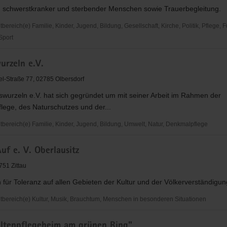
g schwerstkranker und sterbender Menschen sowie Trauerbegleitung.
reich(e) Familie, Kinder, Jugend, Bildung, Gesellschaft, Kirche, Politik, Pflege, 
 Sport
r
urzeln e.V.
nst
l-Straße 77, 02785 Olbersdorf
en
swurzeln e.V. hat sich gegründet um mit seiner Arbeit im Rahmen der
lege, des Naturschutzes und der...
en
ereich(e) Familie, Kinder, Jugend, Bildung, Umwelt, Natur, Denkmalpflege
zeln
f e. V. Oberlausitz
751 Zittau
 für Toleranz auf allen Gebieten der Kultur und der Völkerverständigun
ereich(e) Kultur, Musik, Brauchtum, Menschen in besonderen Situationen
tenpflegeheim am grünen Ring"