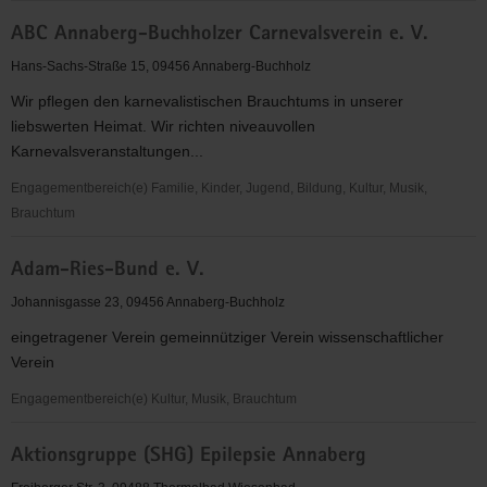
"Entschieden
ABC Annaberg-Buchholzer Carnevalsverein e. V.
für
Christus"
Hans-Sachs-Straße 15, 09456 Annaberg-Buchholz
(EC)
Wir pflegen den karnevalistischen Brauchtums in unserer
Jugendkreis
liebswerten Heimat. Wir richten niveauvollen
Mildenau
Karnevalsveranstaltungen...
&
Mauersberg
Engagementbereich(e) Familie, Kinder, Jugend, Bildung, Kultur, Musik,
Brauchtum
ABC
Adam-Ries-Bund e. V.
Annaberg-
Buchholzer
Johannisgasse 23, 09456 Annaberg-Buchholz
Carnevalsverein
eingetragener Verein gemeinnütziger Verein wissenschaftlicher
e.
Verein
V.
Engagementbereich(e) Kultur, Musik, Brauchtum
Adam-
Aktionsgruppe (SHG) Epilepsie Annaberg
Ries-
Bund