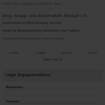
Politik, Pflege, Fürsorge und Selbsthilfe, Sport
Arbeiterwohlfahrt
Berg- Knapp- und Brüderschaft Jöhstadt e.V.
Kreisverband
Annaberg/Mittleres
Buchenstrasse 22, 09456 Annaberg- Buchholz
Erzgebirge
Verein für Bergmännisches Brauchtum und Tradition
e.V.
Engagementbereich(e) Kultur, Musik, Brauchtum
Berg-
Knapp-
erste
vorige
nächste
letzte
und
Seite 1 von 11
Brüderschaft
Jöhstadt
Weitere
e.V.
Login Engagementbörse
Informationen
Nutzername
Passwort