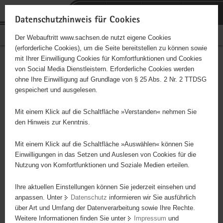
P
Portalübergreifende
o
H
Navigation
Datenschutzhinweis für Cookies
r
a
S
Bürgerschaftliches Engagement
Der Webauftritt www.sachsen.de nutzt eigene Cookies
t
u
e
(erforderliche Cookies), um die Seite bereitstellen zu können sowie
a
p
r
mit Ihrer Einwilligung Cookies für Komfortfunktionen und Cookies
l
t
v
Hauptinhalt
Engagementbörse
von Social Media Dienstleistern. Erforderliche Cookies werden
ü
i
i
ohne Ihre Einwilligung auf Grundlage von § 25 Abs. 2 Nr. 2 TTDSG
b
n
c
gespeichert und ausgelesen.
e
h
e
Ergebnisse auf Karte anzeigen
r
a
Mit einem Klick auf die Schaltfläche »Verstanden« nehmen Sie
g
l
den Hinweis zur Kenntnis.
r
t
Alles
Initiativen
Projekte
e
Mit einem Klick auf die Schaltfläche »Auswählen« können Sie
Nach Alphabet
Nach Postleitzahl
i
Einwilligungen in das Setzen und Auslesen von Cookies für die
Nutzung von Komfortfunktionen und Soziale Medien erteilen.
f
e
Ihre aktuellen Einstellungen können Sie jederzeit einsehen und
110 Suchergebnisse
n
anpassen. Unter
Datenschutz
informieren wir Sie ausführlich
d
über Art und Umfang der Datenverarbeitung sowie Ihre Rechte.
"Entschieden für Christus" (EC) Annaberg
e
Weitere Informationen finden Sie unter
Impressum
und
N