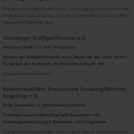
Engagementbereich(e) Familie, Kinder, Jugend, Bildung, Gesellschaft, Kirche,
Politik, Kultur, Musik, Brauchtum, Menschen in besonderen Situationen, Pflege,
Fürsorge und Selbsthilfe, Sport
Alte
Annaberger Kraftsportfreunde e.V.
Brauerei
e.
Mildenauer Straße 53 A, 09471 Königswalde
V.
Annaberger Kraftsportfreunde ist ein Verein der den Sport fördert.
Es werden der Kraftsport, der Breitenfreizeitsport, der...
Engagementbereich(e) Sport
Annaberger
Arbeiterwohlfahrt Kreisverband Annaberg/Mittleres
Kraftsportfreunde
Erzgebirge e.V.
e.V.
Große Sommerleite 12, 09456 Annaberg-Buchholz
Freiwilligenservice Altenpflegeheim Bärenstein und
Kindertageseinrichtungen Bärenstein und Königswalde
Engagementbereich(e) Familie, Kinder, Jugend, Bildung, Gesellschaft, Kirche,