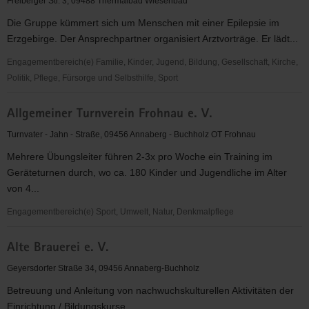
Freiberger Str. 3, 09488 Thermalbad Wiesenbad
e.
Die Gruppe kümmert sich um Menschen mit einer Epilepsie im
V.
Erzgebirge. Der Ansprechpartner organisiert Arztvorträge. Er lädt...
Engagementbereich(e) Familie, Kinder, Jugend, Bildung, Gesellschaft, Kirche,
Politik, Pflege, Fürsorge und Selbsthilfe, Sport
Aktionsgruppe
Allgemeiner Turnverein Frohnau e. V.
(SHG)
Epilepsie
Turnvater - Jahn - Straße, 09456 Annaberg - Buchholz OT Frohnau
Annaberg
Mehrere Übungsleiter führen 2-3x pro Woche ein Training im
Geräteturnen durch, wo ca. 180 Kinder und Jugendliche im Alter
von 4...
Engagementbereich(e) Sport, Umwelt, Natur, Denkmalpflege
Allgemeiner
Alte Brauerei e. V.
Turnverein
Frohnau
Geyersdorfer Straße 34, 09456 Annaberg-Buchholz
e.
Betreuung und Anleitung von nachwuchskulturellen Aktivitäten der
V.
Einrichtung / Bildungskurse