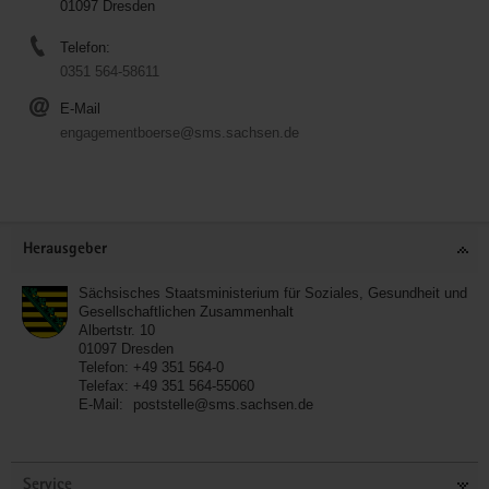
01097 Dresden
Telefon:
0351 564-58611
E-Mail
engagementboerse@sms.sachsen.de
Service
Herausgeber
Sächsisches Staatsministerium für Soziales, Gesundheit und
Gesellschaftlichen Zusammenhalt
Albertstr. 10
01097
Dresden
Telefon:
+49 351 564-0
Telefax:
+49 351 564-55060
E-Mail:
poststelle@sms.sachsen.de
Service