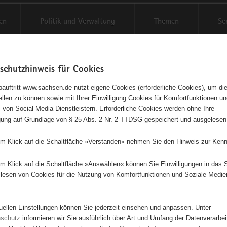
en
Politik und Verwaltung
Themen
Se
schutzhinweis für Cookies
Schriftgröße anpassen
Kontr
auftritt www.sachsen.de nutzt eigene Cookies (erforderliche Cookies), um die
tellen zu können sowie mit Ihrer Einwilligung Cookies für Komfortfunktionen u
t
agementbörse
 von Social Media Dienstleistern. Erforderliche Cookies werden ohne Ihre
igung auf Grundlage von § 25 Abs. 2 Nr. 2 TTDSG gespeichert und ausgelesen
isse auf Karte anzeigen
em Klick auf die Schaltfläche »Verstanden« nehmen Sie den Hinweis zur Kenn
em Klick auf die Schaltfläche »Auswählen« können Sie Einwilligungen in das 
Initiativen
Projekte
Nach Alphabet
Nach Post
lesen von Cookies für die Nutzung von Komfortfunktionen und Soziale Medie
tuellen Einstellungen können Sie jederzeit einsehen und anpassen. Unter
47 Suchergebnisse
nschutz
informieren wir Sie ausführlich über Art und Umfang der Datenverarbe