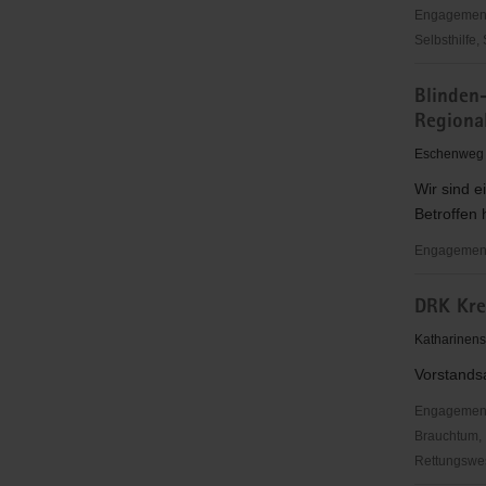
Engagementbe
Selbsthilfe,
Blaues
Blinden
Kreuz
Regiona
in
Deutschla
Eschenweg 
e.V.,
Wir sind e
Sehma
Betroffen 
Engagementb
Blinden-
DRK Kre
und
Sehbehind
Katharinens
Sachsen
Vorstandsa
e.V.,KO
Erzgebirge
Engagementbe
Regionalg
Brauchtum, 
Annaberg
Rettungswes