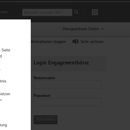
Suchbegriff
rvice
Suche starten
Übergeordnete Seiten
ast erhöhen
Animationen stoppen
Seite vorlesen
 Seite
nd
Weitere
Login Engagementbörse
Informationen
.
Nutzername
tnis.
Setzen
Passwort
leitzahl
n
Anmelden
itung