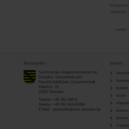
(Ortsverei
Engagementbe
Olbernhau
Selbsthilfe,
DRK
Kreisverb
erste
Mittleres
Erzgebirge
Frauengr
Service
Herausgeber
Service
Sächsisches Staatsministerium für
Übersic
Soziales, Gesundheit und
Impres
Gesellschaftlichen Zusammenhalt
Albertstr. 10
Kontakt
01097
Dresden
Suche
Telefon:
+49 351 564-0
eSignat
Telefax:
+49 351 564-55060
E-Mail:
poststelle@sms.sachsen.de
Datensc
Barriere
Transpa