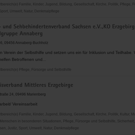
reich(e) Familie, Kinder, Jugend, Bildung, Gesellschaft, Kirche, Politik, Pflege, 
 Sport, Umwelt, Natur, Denkmalpflege
- und Sehbehindertenverband Sachsen e.V.,KO Erzgebirg
lgruppe Annaberg
nd
6, 09456 Annaberg-Buchholz
in Verein der Selbsthilfe und setzen uns ein für Inklusion und Teilhabe. W
helfen Betroffenen und...
ereich(e) Pflege, Fürsorge und Selbsthilfe
isverband Mittleres Erzgebirge
ertenverband
traße 24, 09496 Marienberg
rbeit/ Vereinsarbeit
,
reich(e) Familie, Kinder, Jugend, Bildung, Gesellschaft, Kirche, Politik, Kultur, M
ruppe
Menschen in besonderen Situationen, Pflege, Fürsorge und Selbsthilfe, Sicherheit,
en, Justiz, Sport, Umwelt, Natur, Denkmalpflege