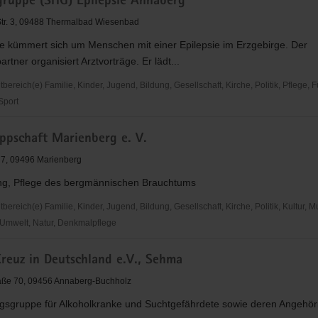
gruppe (SHG) Epilepsie Annaberg
Str. 3, 09488 Thermalbad Wiesenbad
e kümmert sich um Menschen mit einer Epilepsie im Erzgebirge. Der
is
rtner organisiert Arztvorträge. Er lädt...
reich(e) Familie, Kinder, Jugend, Bildung, Gesellschaft, Kirche, Politik, Pflege, 
rg
 Sport
uppe
ppschaft Marienberg e. V.
 7, 09496 Marienberg
ng, Pflege des bergmännischen Brauchtums
reich(e) Familie, Kinder, Jugend, Bildung, Gesellschaft, Kirche, Politik, Kultur, M
Umwelt, Natur, Denkmalpflege
schaft
Kreuz in Deutschland e.V., Sehma
g
raße 70, 09456 Annaberg-Buchholz
sgruppe für Alkoholkranke und Suchtgefährdete sowie deren Angehör