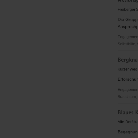
Aktions
für
Christus"
Freiberger 
(EC)
Die Grupp
Jugendkre
Ansprechpa
Mildenau
&
Engagementbe
Mauersbe
Selbsthilfe,
Aktionsgr
Bergkna
(SHG)
Epilepsie
Kurzer Weg
Annaberg
Erforschu
Engagementbe
Brauchtum, 
Bergknapp
Blaues 
Marienber
e.
Alte-Dorfst
V.
Begegnung