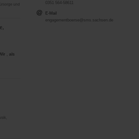
0351 564-58611
Fürsorge und
E-Mail
engagementboerse@sms.sachsen.de
e,
ir , als
usik,