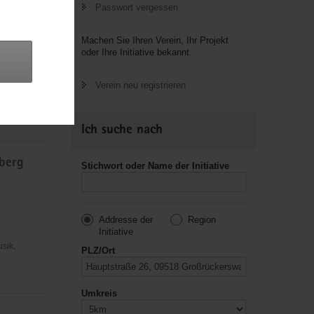
Passwort vergessen
Machen Sie Ihren Verein, Ihr Projekt
oder Ihre Initiative bekannt.
r
Verein neu registrieren
usik,
Ich suche nach
sberg
Stichwort oder Name der Initiative
Addresse der
Region
Initiative
usik,
PLZ/Ort
Umkreis