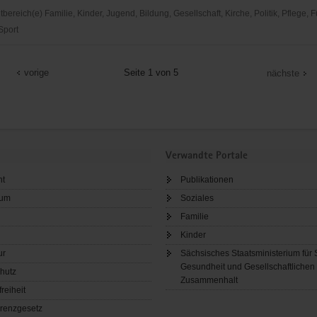
n
reich(e) Familie, Kinder, Jugend, Bildung, Gesellschaft, Kirche, Politik, Pflege, 
)
 Sport
and
vorige
Seite 1 von 5
nächste
,
uppe
Verwandte Portale
ht
Publikationen
sum
Soziales
Familie
Kinder
ur
Sächsisches Staatsministerium für 
Gesundheit und Gesellschaftlichen
hutz
Zusammenhalt
freiheit
renzgesetz