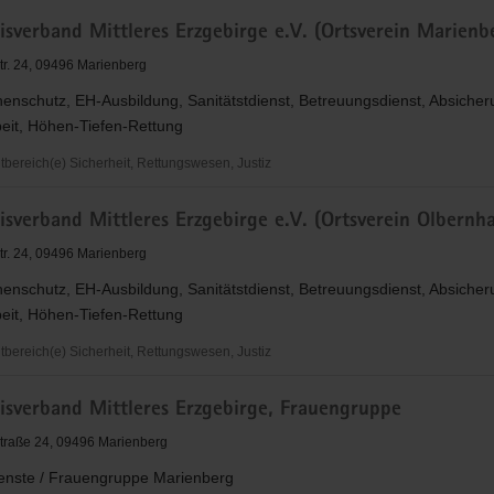
sverband Mittleres Erzgebirge e.V. (Ortsverein Marienb
and
tr. 24, 09496 Marienberg
e
enschutz, EH-Ausbildung, Sanitätstdienst, Betreuungsdienst, Absiche
eit, Höhen-Tiefen-Rettung
ereich(e) Sicherheit, Rettungswesen, Justiz
sverband Mittleres Erzgebirge e.V. (Ortsverein Olbernh
and
tr. 24, 09496 Marienberg
e
enschutz, EH-Ausbildung, Sanitätstdienst, Betreuungsdienst, Absiche
eit, Höhen-Tiefen-Rettung
n
g)
ereich(e) Sicherheit, Rettungswesen, Justiz
isverband Mittleres Erzgebirge, Frauengruppe
and
traße 24, 09496 Marienberg
e
ienste / Frauengruppe Marienberg