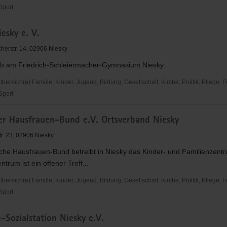
 Sport
r
esky e. V.
nst
herstr. 14, 02906 Niesky
nanstalt
ub am Friedrich-Schleiermacher-Gymnasium Niesky
reich(e) Familie, Kinder, Jugend, Bildung, Gesellschaft, Kirche, Politik, Pflege, 
 Sport
er Hausfrauen-Bund e.V. Ortsverband Niesky
r. 23, 02906 Niesky
che Hausfrauen-Bund betreibt in Niesky das Kinder- und Familienzent
ntrum ist ein offener Treff...
reich(e) Familie, Kinder, Jugend, Bildung, Gesellschaft, Kirche, Politik, Pflege, 
 Sport
-Sozialstation Niesky e.V.
n-