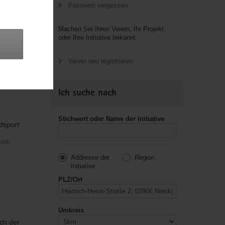
Passwort vergessen
Machen Sie Ihren Verein, Ihr Projekt
oder Ihre Initiative bekannt.
sche
Verein neu registrieren
Ich suche nach
Stichwort oder Name der Initiative
dsport
usik,
Addresse der
Region
Initiative
PLZ/Ort
Umkreis
ch der