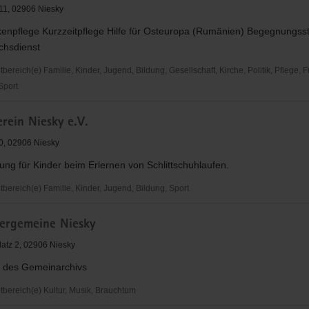
 11, 02906 Niesky
enpflege Kurzzeitpflege Hilfe für Osteuropa (Rumänien) Begegnungsst
nd
hsdienst
reich(e) Familie, Kinder, Jugend, Bildung, Gesellschaft, Kirche, Politik, Pflege, 
 Sport
erein Niesky e.V.
ion
20, 02906 Niesky
ung für Kinder beim Erlernen von Schlittschuhlaufen.
ereich(e) Familie, Kinder, Jugend, Bildung, Sport
ein
dergemeine Niesky
latz 2, 02906 Niesky
 des Gemeinarchivs
ereich(e) Kultur, Musik, Brauchtum