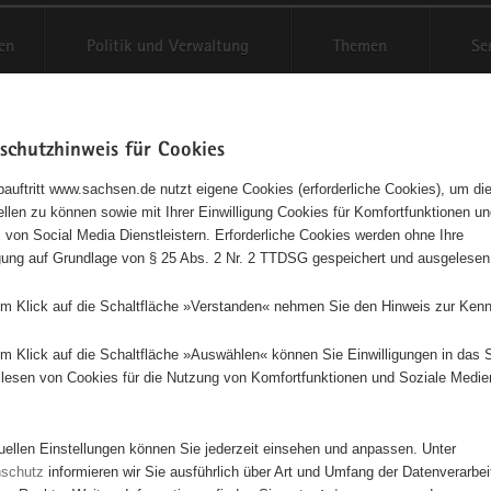
en
Politik und Verwaltung
Themen
Se
schutzhinweis für Cookies
Schriftgröße anpassen
Kontr
auftritt www.sachsen.de nutzt eigene Cookies (erforderliche Cookies), um die
tellen zu können sowie mit Ihrer Einwilligung Cookies für Komfortfunktionen u
t
agementbörse
 von Social Media Dienstleistern. Erforderliche Cookies werden ohne Ihre
igung auf Grundlage von § 25 Abs. 2 Nr. 2 TTDSG gespeichert und ausgelesen
isse auf Karte anzeigen
em Klick auf die Schaltfläche »Verstanden« nehmen Sie den Hinweis zur Kenn
em Klick auf die Schaltfläche »Auswählen« können Sie Einwilligungen in das 
Initiativen
Projekte
Nach Alphabet
Nach Post
lesen von Cookies für die Nutzung von Komfortfunktionen und Soziale Medie
tuellen Einstellungen können Sie jederzeit einsehen und anpassen. Unter
33 Suchergebnisse
nschutz
informieren wir Sie ausführlich über Art und Umfang der Datenverarbe