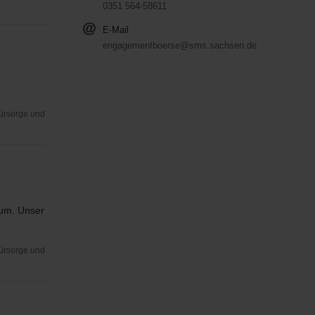
0351 564-58611
E-Mail
engagementboerse@sms.sachsen.de
Fürsorge und
rum. Unser
Fürsorge und