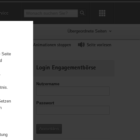
Suchbegriff
rvice
Suche starten
Übergeordnete Seiten
ast erhöhen
Animationen stoppen
Seite vorlesen
 Seite
nd
Weitere
Login Engagementbörse
Informationen
.
Nutzername
tnis.
Setzen
Passwort
leitzahl
n
Anmelden
itung