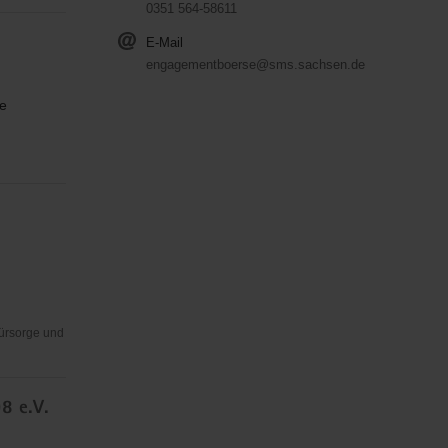
0351 564-58611
E-Mail
engagementboerse@sms.sachsen.de
he
n
Fürsorge und
8 e.V.