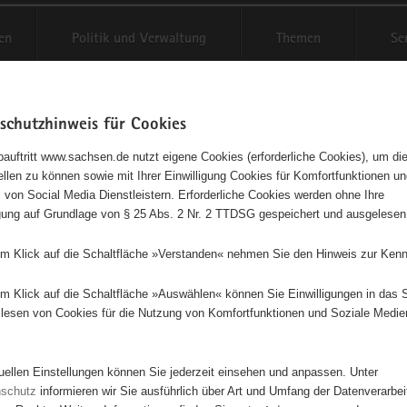
en
Politik und Verwaltung
Themen
Se
schutzhinweis für Cookies
Schriftgröße anpassen
Kontr
auftritt www.sachsen.de nutzt eigene Cookies (erforderliche Cookies), um die
tellen zu können sowie mit Ihrer Einwilligung Cookies für Komfortfunktionen u
t
agementbörse
 von Social Media Dienstleistern. Erforderliche Cookies werden ohne Ihre
igung auf Grundlage von § 25 Abs. 2 Nr. 2 TTDSG gespeichert und ausgelesen
isse auf Karte anzeigen
em Klick auf die Schaltfläche »Verstanden« nehmen Sie den Hinweis zur Kenn
em Klick auf die Schaltfläche »Auswählen« können Sie Einwilligungen in das 
Initiativen
Projekte
Nach Alphabet
Nach Post
lesen von Cookies für die Nutzung von Komfortfunktionen und Soziale Medie
tuellen Einstellungen können Sie jederzeit einsehen und anpassen. Unter
647 Suchergebnisse
nschutz
informieren wir Sie ausführlich über Art und Umfang der Datenverarbe