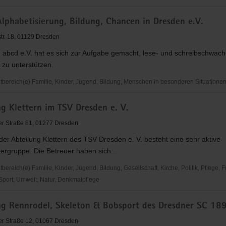
lphabetisierung, Bildung, Chancen in Dresden e.V.
tr. 18, 01129 Dresden
 abcd e.V. hat es sich zur Aufgabe gemacht, lese- und schreibschwac
zu unterstützen.
ereich(e) Familie, Kinder, Jugend, Bildung, Menschen in besonderen Situatione
g Klettern im TSV Dresden e. V.
ierung,
r Straße 81, 01277 Dresden
der Abteilung Klettern des TSV Dresden e. V. besteht eine sehr aktive
tergruppe. Die Betreuer haben sich...
reich(e) Familie, Kinder, Jugend, Bildung, Gesellschaft, Kirche, Politik, Pflege, 
 Sport, Umwelt, Natur, Denkmalpflege
ng Rennrodel, Skeleton & Bobsport des Dresdner SC 189
r Straße 12, 01067 Dresden