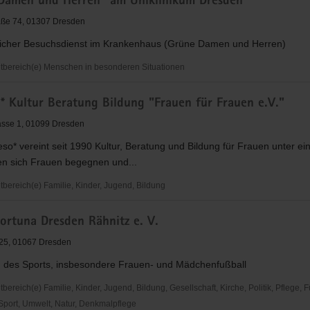
Damen und Herren" am Uniklinikum Dresden
aße 74, 01307 Dresden
icher Besuchsdienst im Krankenhaus (Grüne Damen und Herren)
der
bereich(e) Menschen in besonderen Situationen
rband
* Kultur Beratung Bildung "Frauen für Frauen e.V."
asse 1, 01099 Dresden
so* vereint seit 1990 Kultur, Beratung und Bildung für Frauen unter e
en sich Frauen begegnen und...
m
ereich(e) Familie, Kinder, Jugend, Bildung
ortuna Dresden Rähnitz e. V.
 25, 01067 Dresden
 des Sports, insbesondere Frauen- und Mädchenfußball
reich(e) Familie, Kinder, Jugend, Bildung, Gesellschaft, Kirche, Politik, Pflege, 
 Sport, Umwelt, Natur, Denkmalpflege