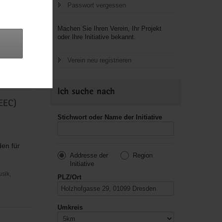
Passwort vergessen
Machen Sie Ihren Verein, Ihr Projekt
oder Ihre Initiative bekannt.
Verein neu registrieren
usik,
Ich suche nach
EEC)
Stichwort oder Name der Initiative
en für
Addresse der
Region
Initiative
usik,
PLZ/Ort
Umkreis