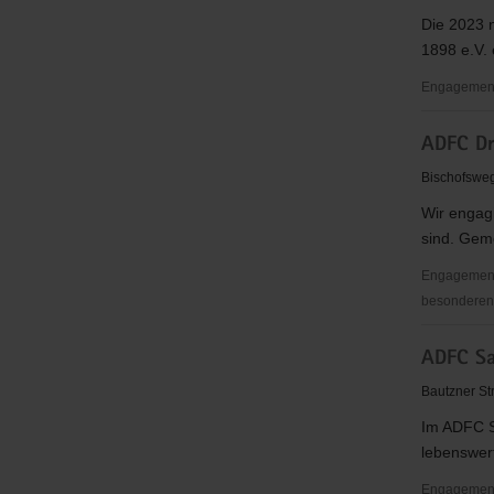
TSV
Die 2023 
Dresden
1898 e.V. 
e.
V.
Engagement
Abteilung
ADFC Dr
Rennrodel
Skeleton
Bischofswe
&
Wir engagi
Bobsport
sind. Geme
des
Dresdner
Engagementb
SC
besonderen 
1898
ADFC
e.V.
ADFC Sa
Dresden
e.
Bautzner St
V.
Im ADFC S
lebenswert
Engagementbe