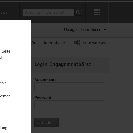
Suchbegriff
rvice
Suche starten
Übergeordnete Seiten
ast erhöhen
Animationen stoppen
Seite vorlesen
 Seite
nd
Weitere
Login Engagementbörse
Informationen
.
Nutzername
tnis.
Setzen
Passwort
leitzahl
n
Anmelden
itung