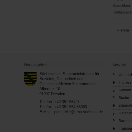
Brauchtum, 
Rettungswes
ADFC
Sachsen
erste
e.V.
Service
Herausgeber
Service
Sächsisches Staatsministerium für
Übersic
Soziales, Gesundheit und
Impres
Gesellschaftlichen Zusammenhalt
Albertstr. 10
Kontakt
01097
Dresden
Suche
Telefon:
+49 351 564-0
eSignat
Telefax:
+49 351 564-55060
E-Mail:
poststelle@sms.sachsen.de
Datensc
Barriere
Transpa