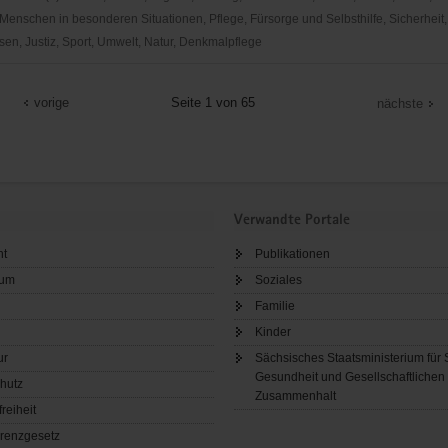
Menschen in besonderen Situationen, Pflege, Fürsorge und Selbsthilfe, Sicherheit,
en, Justiz, Sport, Umwelt, Natur, Denkmalpflege
vorige
Seite 1 von 65
nächste
Verwandte Portale
ht
Publikationen
sum
Soziales
Familie
Kinder
ur
Sächsisches Staatsministerium für 
Gesundheit und Gesellschaftlichen
hutz
Zusammenhalt
freiheit
renzgesetz