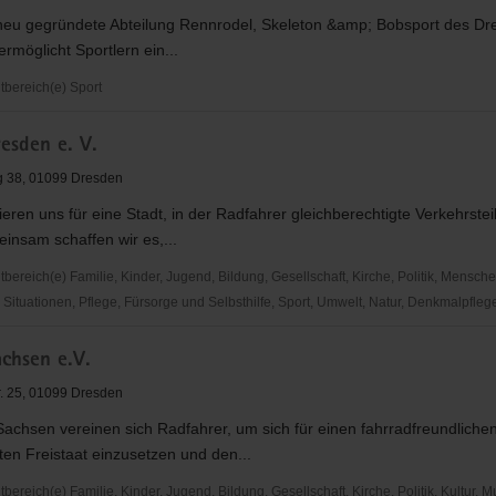
neu gegründete Abteilung Rennrodel, Skeleton &amp; Bobsport des D
ermöglicht Sportlern ein...
bereich(e) Sport
esden e. V.
,
g 38, 01099 Dresden
eren uns für eine Stadt, in der Radfahrer gleichberechtigte Verkehrste
insam schaffen wir es,...
ereich(e) Familie, Kinder, Jugend, Bildung, Gesellschaft, Kirche, Politik, Mensche
Situationen, Pflege, Fürsorge und Selbsthilfe, Sport, Umwelt, Natur, Denkmalpfleg
chsen e.V.
r. 25, 01099 Dresden
achsen vereinen sich Radfahrer, um sich für einen fahrradfreundliche
en Freistaat einzusetzen und den...
reich(e) Familie, Kinder, Jugend, Bildung, Gesellschaft, Kirche, Politik, Kultur, M