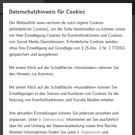
P
Portalübergreifende
o
H
Navigation
Datenschutzhinweis für Cookies
r
a
S
Bürgerschaftliches Engagement
Der Webauftritt www.sachsen.de nutzt eigene Cookies
t
u
e
(erforderliche Cookies), um die Seite bereitstellen zu können sowie
a
p
r
mit Ihrer Einwilligung Cookies für Komfortfunktionen und Cookies
l
t
v
Hauptinhalt
Engagementbörse
von Social Media Dienstleistern. Erforderliche Cookies werden
ü
i
i
ohne Ihre Einwilligung auf Grundlage von § 25 Abs. 2 Nr. 2 TTDSG
b
n
c
gespeichert und ausgelesen.
e
h
e
Ergebnisse auf Karte anzeigen
r
a
Mit einem Klick auf die Schaltfläche »Verstanden« nehmen Sie
g
l
den Hinweis zur Kenntnis.
r
t
Alles
Initiativen
Projekte
e
Mit einem Klick auf die Schaltfläche »Auswählen« können Sie
Nach Alphabet
Nach Postleitzahl
i
Einwilligungen in das Setzen und Auslesen von Cookies für die
Nutzung von Komfortfunktionen und Soziale Medien erteilen.
f
e
Ihre aktuellen Einstellungen können Sie jederzeit einsehen und
646 Suchergebnisse
n
anpassen. Unter
Datenschutz
informieren wir Sie ausführlich
d
über Art und Umfang der Datenverarbeitung sowie Ihre Rechte.
"coloRadio" Radio-Initiative Dresden e.V.
e
Weitere Informationen finden Sie unter
Impressum
und
N