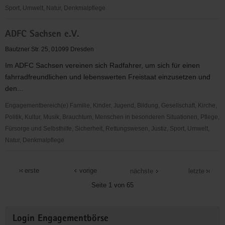
e.V.
Sport, Umwelt, Natur, Denkmalpflege
ADFC
ADFC Sachsen e.V.
Dresden
e.
Bautzner Str. 25, 01099 Dresden
V.
Im ADFC Sachsen vereinen sich Radfahrer, um sich für einen
fahrradfreundlichen und lebenswerten Freistaat einzusetzen und
den...
Engagementbereich(e) Familie, Kinder, Jugend, Bildung, Gesellschaft, Kirche,
Politik, Kultur, Musik, Brauchtum, Menschen in besonderen Situationen, Pflege,
Fürsorge und Selbsthilfe, Sicherheit, Rettungswesen, Justiz, Sport, Umwelt,
Natur, Denkmalpflege
ADFC
Sachsen
erste
vorige
nächste
letzte
e.V.
Seite 1 von 65
Weitere
Login Engagementbörse
Informationen