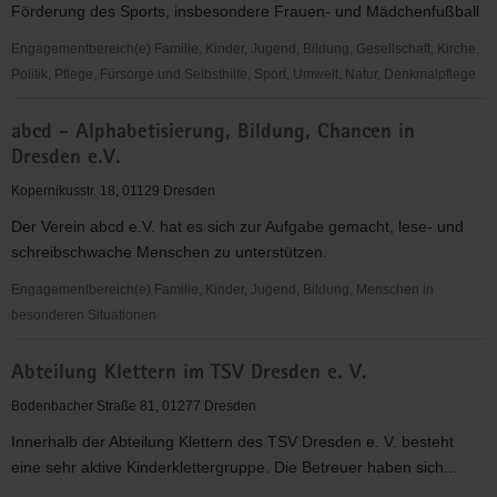
Förderung des Sports, insbesondere Frauen- und Mädchenfußball
"Frauen
für
Engagementbereich(e) Familie, Kinder, Jugend, Bildung, Gesellschaft, Kirche,
Frauen
Politik, Pflege, Fürsorge und Selbsthilfe, Sport, Umwelt, Natur, Denkmalpflege
e.V."
1.
abcd - Alphabetisierung, Bildung, Chancen in
FFC
Dresden e.V.
Fortuna
Dresden
Kopernikusstr. 18, 01129 Dresden
Rähnitz
Der Verein abcd e.V. hat es sich zur Aufgabe gemacht, lese- und
e.
schreibschwache Menschen zu unterstützen.
V.
Engagementbereich(e) Familie, Kinder, Jugend, Bildung, Menschen in
besonderen Situationen
abcd
Abteilung Klettern im TSV Dresden e. V.
-
Alphabetisierung,
Bodenbacher Straße 81, 01277 Dresden
Bildung,
Innerhalb der Abteilung Klettern des TSV Dresden e. V. besteht
Chancen
eine sehr aktive Kinderklettergruppe. Die Betreuer haben sich...
in