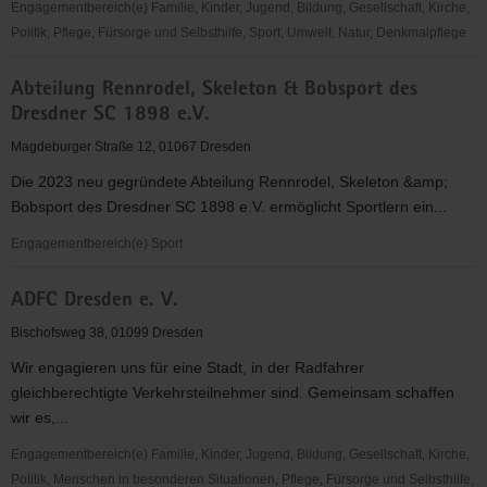
Dresden
Engagementbereich(e) Familie, Kinder, Jugend, Bildung, Gesellschaft, Kirche,
e.V.
Politik, Pflege, Fürsorge und Selbsthilfe, Sport, Umwelt, Natur, Denkmalpflege
Abteilung
Abteilung Rennrodel, Skeleton & Bobsport des
Klettern
Dresdner SC 1898 e.V.
im
TSV
Magdeburger Straße 12, 01067 Dresden
Dresden
Die 2023 neu gegründete Abteilung Rennrodel, Skeleton &amp;
e.
Bobsport des Dresdner SC 1898 e.V. ermöglicht Sportlern ein...
V.
Engagementbereich(e) Sport
Abteilung
ADFC Dresden e. V.
Rennrodel,
Skeleton
Bischofsweg 38, 01099 Dresden
&
Wir engagieren uns für eine Stadt, in der Radfahrer
Bobsport
gleichberechtigte Verkehrsteilnehmer sind. Gemeinsam schaffen
des
wir es,...
Dresdner
SC
Engagementbereich(e) Familie, Kinder, Jugend, Bildung, Gesellschaft, Kirche,
1898
Politik, Menschen in besonderen Situationen, Pflege, Fürsorge und Selbsthilfe,