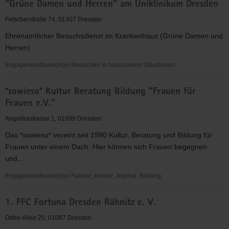
"Grüne Damen und Herren" am Uniklinikum Dresden
für
Christus"
Fetscherstraße 74, 01307 Dresden
(EC)
Ehrenamtlicher Besuchsdienst im Krankenhaus (Grüne Damen und
-
Herren)
Elbingeröder
Jugendverband
Engagementbereich(e) Menschen in besonderen Situationen
(EEC)
"Grüne
Gruppe
*sowieso* Kultur Beratung Bildung "Frauen für
Damen
Dresden
Frauen e.V."
und
Herren"
Angelikastrasse 1, 01099 Dresden
am
Das *sowieso* vereint seit 1990 Kultur, Beratung und Bildung für
Uniklinikum
Frauen unter einem Dach. Hier können sich Frauen begegnen
Dresden
und...
Engagementbereich(e) Familie, Kinder, Jugend, Bildung
*sowieso*
1. FFC Fortuna Dresden Rähnitz e. V.
Kultur
Beratung
Ostra-Allee 25, 01067 Dresden
Bildung