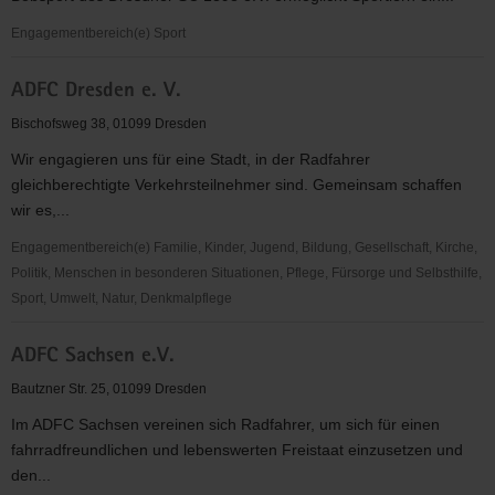
Dresden
e.V.
Engagementbereich(e) Sport
Abteilung
ADFC Dresden e. V.
Rennrodel,
Skeleton
Bischofsweg 38, 01099 Dresden
&
Wir engagieren uns für eine Stadt, in der Radfahrer
Bobsport
gleichberechtigte Verkehrsteilnehmer sind. Gemeinsam schaffen
des
wir es,...
Dresdner
SC
Engagementbereich(e) Familie, Kinder, Jugend, Bildung, Gesellschaft, Kirche,
1898
Politik, Menschen in besonderen Situationen, Pflege, Fürsorge und Selbsthilfe,
e.V.
Sport, Umwelt, Natur, Denkmalpflege
ADFC
ADFC Sachsen e.V.
Dresden
e.
Bautzner Str. 25, 01099 Dresden
V.
Im ADFC Sachsen vereinen sich Radfahrer, um sich für einen
fahrradfreundlichen und lebenswerten Freistaat einzusetzen und
den...