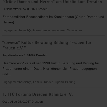
"Grüne Damen und Herren" am Uniklinikum Dresden
für
Christus"
Fetscherstraße 74, 01307 Dresden
(EC)
Ehrenamtlicher Besuchsdienst im Krankenhaus (Grüne Damen und
-
Herren)
Elbingeröder
Jugendverband
Engagementbereich(e) Menschen in besonderen Situationen
(EEC)
"Grüne
Gruppe
*sowieso* Kultur Beratung Bildung "Frauen für
Damen
Dresden
Frauen e.V."
und
Herren"
Angelikastrasse 1, 01099 Dresden
am
Das *sowieso* vereint seit 1990 Kultur, Beratung und Bildung für
Uniklinikum
Frauen unter einem Dach. Hier können sich Frauen begegnen
Dresden
und...
Engagementbereich(e) Familie, Kinder, Jugend, Bildung
*sowieso*
1. FFC Fortuna Dresden Rähnitz e. V.
Kultur
Beratung
Ostra-Allee 25, 01067 Dresden
Bildung