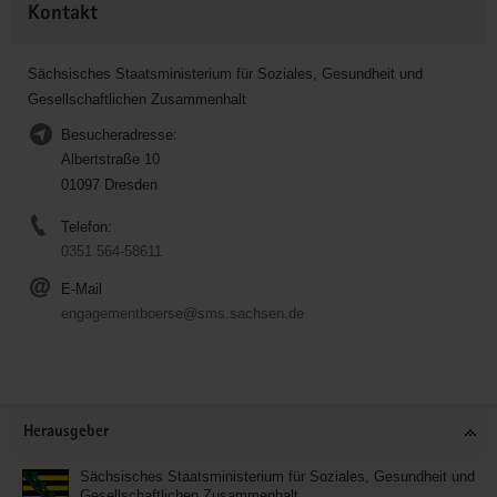
Kontakt
Sächsisches Staatsministerium für Soziales, Gesundheit und
Gesellschaftlichen Zusammenhalt
Besucheradresse:
Albertstraße 10
01097 Dresden
Telefon:
0351 564-58611
E-Mail
engagementboerse@sms.sachsen.de
Service
Herausgeber
Sächsisches Staatsministerium für Soziales, Gesundheit und
Gesellschaftlichen Zusammenhalt