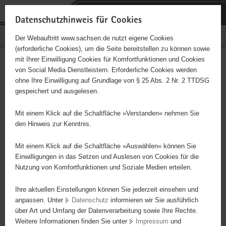
P
Portalübergreifende
o
H
Navigation
Datenschutzhinweis für Cookies
r
a
S
Bürgerschaftliches Engagement
Der Webauftritt www.sachsen.de nutzt eigene Cookies
t
u
e
(erforderliche Cookies), um die Seite bereitstellen zu können sowie
a
p
r
mit Ihrer Einwilligung Cookies für Komfortfunktionen und Cookies
l
t
v
Hauptinhalt
Engagementbörse
von Social Media Dienstleistern. Erforderliche Cookies werden
ü
i
i
ohne Ihre Einwilligung auf Grundlage von § 25 Abs. 2 Nr. 2 TTDSG
b
n
c
gespeichert und ausgelesen.
e
h
e
Ergebnisse auf Karte anzeigen
r
a
Mit einem Klick auf die Schaltfläche »Verstanden« nehmen Sie
g
l
den Hinweis zur Kenntnis.
r
t
Alles
Initiativen
Projekte
e
Mit einem Klick auf die Schaltfläche »Auswählen« können Sie
Nach Alphabet
Nach Postleitzahl
i
Einwilligungen in das Setzen und Auslesen von Cookies für die
Nutzung von Komfortfunktionen und Soziale Medien erteilen.
f
e
Ihre aktuellen Einstellungen können Sie jederzeit einsehen und
613 Suchergebnisse
n
anpassen. Unter
Datenschutz
informieren wir Sie ausführlich
d
über Art und Umfang der Datenverarbeitung sowie Ihre Rechte.
"coloRadio" Radio-Initiative Dresden e.V.
e
Weitere Informationen finden Sie unter
Impressum
und
N