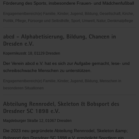
Förderung des Sports, insbesondere Frauen- und Mädchenfußball
"Frauen
für
Engagementbereich(e) Familie, Kinder, Jugend, Bildung, Gesellschaft, Kirche,
Frauen
Politik, Pflege, Fürsorge und Selbsthilfe, Sport, Umwelt, Natur, Denkmalpflege
e.V."
1.
abcd - Alphabetisierung, Bildung, Chancen in
FFC
Dresden e.V.
Fortuna
Dresden
Kopernikusstr. 18, 01129 Dresden
Rähnitz
Der Verein abcd e.V. hat es sich zur Aufgabe gemacht, lese- und
e.
schreibschwache Menschen zu unterstützen.
V.
Engagementbereich(e) Familie, Kinder, Jugend, Bildung, Menschen in
besonderen Situationen
abcd
Abteilung Rennrodel, Skeleton & Bobsport des
-
Dresdner SC 1898 e.V.
Alphabetisierung,
Bildung,
Magdeburger Straße 12, 01067 Dresden
Chancen
Die 2023 neu gegründete Abteilung Rennrodel, Skeleton &amp;
in
Bobsport des Dresdner SC 1898 e.V. ermöglicht Sportlern ein...