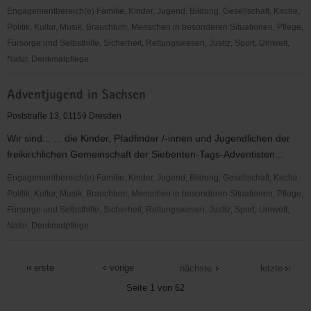
Engagementbereich(e) Familie, Kinder, Jugend, Bildung, Gesellschaft, Kirche,
Politik, Kultur, Musik, Brauchtum, Menschen in besonderen Situationen, Pflege,
Fürsorge und Selbsthilfe, Sicherheit, Rettungswesen, Justiz, Sport, Umwelt,
Natur, Denkmalpflege
ADFC
Adventjugend in Sachsen
Sachsen
e.V.
Poststraße 13, 01159 Dresden
Wir sind... ... die Kinder, Pfadfinder /-innen und Jugendlichen der
freikirchlichen Gemeinschaft der Siebenten-Tags-Adventisten...
Engagementbereich(e) Familie, Kinder, Jugend, Bildung, Gesellschaft, Kirche,
Politik, Kultur, Musik, Brauchtum, Menschen in besonderen Situationen, Pflege,
Fürsorge und Selbsthilfe, Sicherheit, Rettungswesen, Justiz, Sport, Umwelt,
Natur, Denkmalpflege
Adventjugend
in
erste
vorige
nächste
letzte
Sachsen
Seite 1 von 62