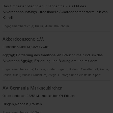
Freilichtmuseum
Das Orchester pflegt die für Klingenthal - als Ort des
Eubabrunn
Akkordeonbau&#39;s - traditionelle Akkordeonorchestermusik von
e.V.
Klassik...
Engagementbereich(e) Kultur, Musik, Brauchtum
Akkordeonorchester
Akkordeonscene e.V.
Klingenthal
e.
Erlbacher Straße 13, 08267 Zwota
V.
&gt;&gt; Förderung des traditionellen Brauchtums rund um das
Akkordeon &gt;&gt; Erziehung und Bildung am und mit dem...
Engagementbereich(e) Familie, Kinder, Jugend, Bildung, Gesellschaft, Kirche,
Politik, Kultur, Musik, Brauchtum, Pflege, Fürsorge und Selbsthilfe, Sport
Akkordeonscene
AV Germania Markneukirchen
e.V.
Obere Lindenstr., 08258 Markneukirchen OT Erlbach
Ringen,Rangeln ,Raufen
Engagementbereich(e) Sport