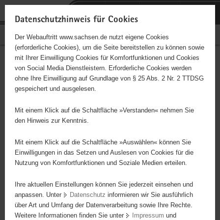
P
Portalübergreifende
o
H
Navigation
Datenschutzhinweis für Cookies
r
a
S
Bürgerschaftliches Engagement
Der Webauftritt www.sachsen.de nutzt eigene Cookies
t
u
e
(erforderliche Cookies), um die Seite bereitstellen zu können sowie
a
p
r
mit Ihrer Einwilligung Cookies für Komfortfunktionen und Cookies
l
t
v
Hauptinhalt
Engagementbörse
von Social Media Dienstleistern. Erforderliche Cookies werden
ü
i
i
ohne Ihre Einwilligung auf Grundlage von § 25 Abs. 2 Nr. 2 TTDSG
b
n
c
gespeichert und ausgelesen.
e
h
e
Ergebnisse auf Karte anzeigen
r
a
Mit einem Klick auf die Schaltfläche »Verstanden« nehmen Sie
g
l
den Hinweis zur Kenntnis.
r
t
Alles
Initiativen
Projekte
e
Mit einem Klick auf die Schaltfläche »Auswählen« können Sie
Nach Alphabet
Nach Postleitzahl
i
Einwilligungen in das Setzen und Auslesen von Cookies für die
Nutzung von Komfortfunktionen und Soziale Medien erteilen.
f
e
Ihre aktuellen Einstellungen können Sie jederzeit einsehen und
24 Suchergebnisse
n
anpassen. Unter
Datenschutz
informieren wir Sie ausführlich
d
über Art und Umfang der Datenverarbeitung sowie Ihre Rechte.
"Entschieden für Christus" (EC) - Jugendkreis Zwota
e
Weitere Informationen finden Sie unter
Impressum
und
N