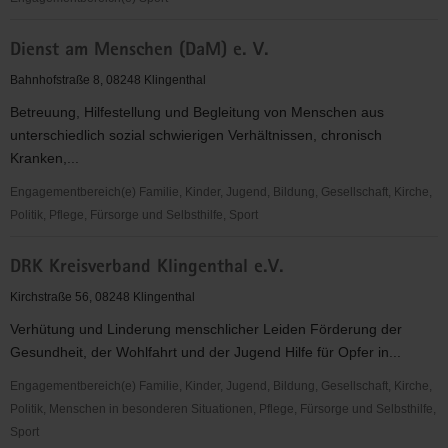
AV
Dienst am Menschen (DaM) e. V.
Germania
Markneukirchen
Bahnhofstraße 8, 08248 Klingenthal
Betreuung, Hilfestellung und Begleitung von Menschen aus
unterschiedlich sozial schwierigen Verhältnissen, chronisch
Kranken,...
Engagementbereich(e) Familie, Kinder, Jugend, Bildung, Gesellschaft, Kirche,
Politik, Pflege, Fürsorge und Selbsthilfe, Sport
Dienst
DRK Kreisverband Klingenthal e.V.
am
Menschen
Kirchstraße 56, 08248 Klingenthal
(DaM)
Verhütung und Linderung menschlicher Leiden Förderung der
e.
Gesundheit, der Wohlfahrt und der Jugend Hilfe für Opfer in...
V.
Engagementbereich(e) Familie, Kinder, Jugend, Bildung, Gesellschaft, Kirche,
Politik, Menschen in besonderen Situationen, Pflege, Fürsorge und Selbsthilfe,
Sport