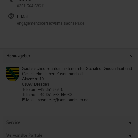
0351 564-58611
E-Mail
engagementboerse@sms.sachsen.de
Service
Herausgeber
Sächsisches Staatsministerium für Soziales, Gesundheit und
Gesellschaftlichen Zusammenhalt
Albertstr. 10
01097
Dresden
Telefon:
+49 351 564-0
Telefax:
+49 351 564-55060
E-Mail:
poststelle@sms.sachsen.de
Service
Verwandte Portale