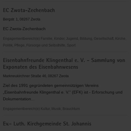
DRK
EC Zwota-Zechenbach
Kreisverband
Klingenthal
Bergstr. 1, 08267 Zwota
e.V.
EC Zwota-Zechenbach
Engagementbereich(e) Familie, Kinder, Jugend, Bildung, Gesellschaft, Kirche,
Politik, Pflege, Fürsorge und Selbsthilfe, Sport
EC
Eisenbahnfreunde Klingenthal e. V. - Sammlung von
Zwota-
Exponaten des Eisenbahnwesens
Zechenbach
Markneukirchner Straße 46, 08267 Zwota
Ziel des 1991 gegründeten gemeinnützigen Vereins
„Eisenbahnfreunde Klingenthal e. V.“ (EFK) ist - Erforschung und
Dokumentation...
Engagementbereich(e) Kultur, Musik, Brauchtum
Eisenbahnfreunde
Ev.- Luth. Kirchgemeinde St. Johannis
Klingenthal