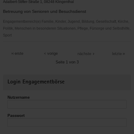
e.
Adalbert-Stifter-Straße 1, 08248 Klingenthal
V.
Betreuung von Senioren und Besuchsdienst
-
Sammlung
Engagementbereich(e) Familie, Kinder, Jugend, Bildung, Gesellschaft, Kirche,
von
Politik, Menschen in besonderen Situationen, Pflege, Fürsorge und Selbsthilfe,
Exponaten
Sport
des
Ev.-
Eisenbahnwesens
Luth.
erste
vorige
nächste
letzte
Kirchgemeinde
Seite 1 von 3
St.
Johannis
Weitere
Login Engagementbörse
Informationen
Nutzername
Passwort