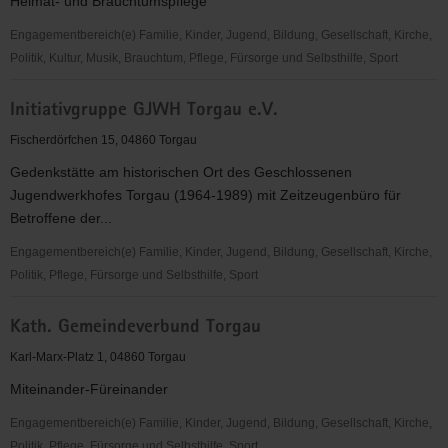
Heimat- und Brauchtumspflege
Höhen"
e.V.
Engagementbereich(e) Familie, Kinder, Jugend, Bildung, Gesellschaft, Kirche,
Politik, Kultur, Musik, Brauchtum, Pflege, Fürsorge und Selbsthilfe, Sport
Heimatverein
Initiativgruppe GJWH Torgau e.V.
"Mehderitzscher
Quelle"
Fischerdörfchen 15, 04860 Torgau
e.
Gedenkstätte am historischen Ort des Geschlossenen
V.
Jugendwerkhofes Torgau (1964-1989) mit Zeitzeugenbüro für
Betroffene der...
Engagementbereich(e) Familie, Kinder, Jugend, Bildung, Gesellschaft, Kirche,
Politik, Pflege, Fürsorge und Selbsthilfe, Sport
Initiativgruppe
Kath. Gemeindeverbund Torgau
GJWH
Torgau
Karl-Marx-Platz 1, 04860 Torgau
e.V.
Miteinander-Füreinander
Engagementbereich(e) Familie, Kinder, Jugend, Bildung, Gesellschaft, Kirche,
Politik, Pflege, Fürsorge und Selbsthilfe, Sport