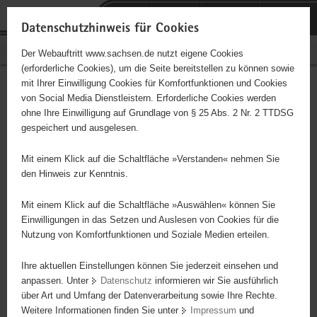
P
Portalübergreifende
o
H
Navigation
Datenschutzhinweis für Cookies
r
a
S
Bürgerschaftliches Engagement
Der Webauftritt www.sachsen.de nutzt eigene Cookies
t
u
e
(erforderliche Cookies), um die Seite bereitstellen zu können sowie
a
p
r
mit Ihrer Einwilligung Cookies für Komfortfunktionen und Cookies
l
t
v
Hauptinhalt
Engagementbörse
von Social Media Dienstleistern. Erforderliche Cookies werden
ü
i
i
ohne Ihre Einwilligung auf Grundlage von § 25 Abs. 2 Nr. 2 TTDSG
b
n
c
gespeichert und ausgelesen.
e
h
e
Ergebnisse auf Karte anzeigen
r
a
Mit einem Klick auf die Schaltfläche »Verstanden« nehmen Sie
g
l
den Hinweis zur Kenntnis.
r
t
Alles
Initiativen
Projekte
e
Mit einem Klick auf die Schaltfläche »Auswählen« können Sie
Nach Alphabet
Nach Postleitzahl
i
Einwilligungen in das Setzen und Auslesen von Cookies für die
Nutzung von Komfortfunktionen und Soziale Medien erteilen.
f
e
Ihre aktuellen Einstellungen können Sie jederzeit einsehen und
66 Suchergebnisse
n
anpassen. Unter
Datenschutz
informieren wir Sie ausführlich
d
über Art und Umfang der Datenverarbeitung sowie Ihre Rechte.
Grenadierbataillon von Spiegel e.V. Torgau
e
Weitere Informationen finden Sie unter
Impressum
und
N