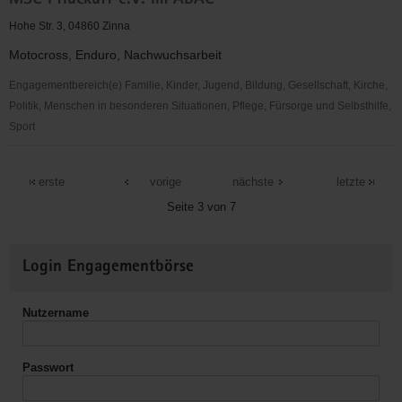
MSC Pflückuff e.V. im ADAC
Torgau-
Oschatz
Hohe Str. 3, 04860 Zinna
e.V.
Motocross, Enduro, Nachwuchsarbeit
Engagementbereich(e) Familie, Kinder, Jugend, Bildung, Gesellschaft, Kirche,
Politik, Menschen in besonderen Situationen, Pflege, Fürsorge und Selbsthilfe,
Sport
MSC
Pflückuff
erste
vorige
nächste
letzte
e.V.
Seite 3 von 7
im
ADAC
Weitere
Login Engagementbörse
Informationen
Nutzername
Passwort