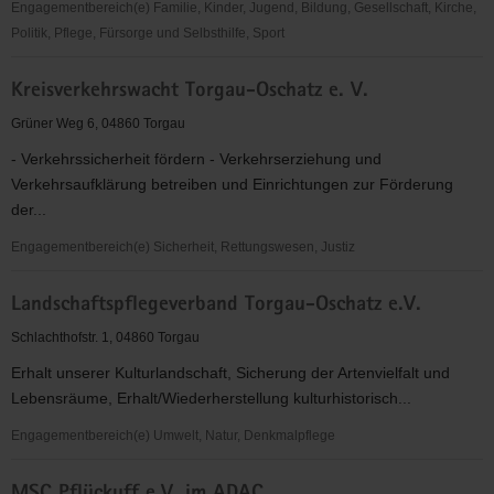
Engagementbereich(e) Familie, Kinder, Jugend, Bildung, Gesellschaft, Kirche,
Politik, Pflege, Fürsorge und Selbsthilfe, Sport
Kreativzentrum
Kreisverkehrswacht Torgau-Oschatz e. V.
für
Kinder
Grüner Weg 6, 04860 Torgau
und
- Verkehrssicherheit fördern - Verkehrserziehung und
Jugendliche
Verkehrsaufklärung betreiben und Einrichtungen zur Förderung
der...
Engagementbereich(e) Sicherheit, Rettungswesen, Justiz
Kreisverkehrswacht
Landschaftspflegeverband Torgau-Oschatz e.V.
Torgau-
Oschatz
Schlachthofstr. 1, 04860 Torgau
e.
Erhalt unserer Kulturlandschaft, Sicherung der Artenvielfalt und
V.
Lebensräume, Erhalt/Wiederherstellung kulturhistorisch...
Engagementbereich(e) Umwelt, Natur, Denkmalpflege
Landschaftspflegeverband