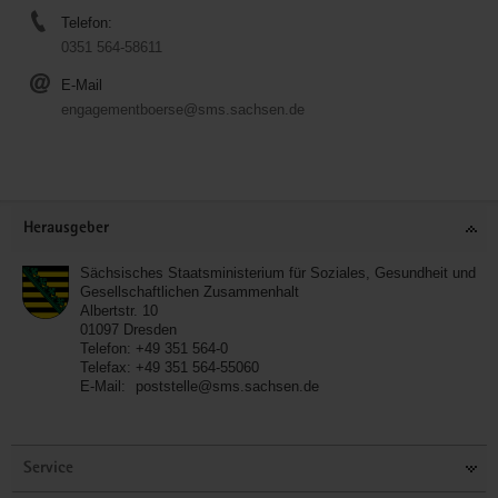
Telefon:
0351 564-58611
E-Mail
engagementboerse@sms.sachsen.de
Service
Herausgeber
Sächsisches Staatsministerium für Soziales, Gesundheit und
Gesellschaftlichen Zusammenhalt
Albertstr. 10
01097
Dresden
Telefon:
+49 351 564-0
Telefax:
+49 351 564-55060
E-Mail:
poststelle@sms.sachsen.de
Service