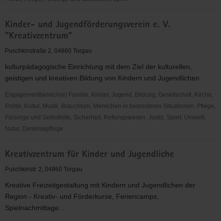
Kath.
Kinder- und Jugendförderungsverein e. V.
Gemeindeverbund
"Kreativzentrum"
Torgau
Puschkinstraße 2, 04860 Torgau
kulturpädagogische Einrichtung mit dem Ziel der kulturellen,
geistigen und kreativen Bildung von Kindern und Jugendlichen
Engagementbereich(e) Familie, Kinder, Jugend, Bildung, Gesellschaft, Kirche,
Politik, Kultur, Musik, Brauchtum, Menschen in besonderen Situationen, Pflege,
Fürsorge und Selbsthilfe, Sicherheit, Rettungswesen, Justiz, Sport, Umwelt,
Natur, Denkmalpflege
Kinder-
Kreativzentrum für Kinder und Jugendliche
und
Jugendförderungsverein
Puschkinstr. 2, 04860 Torgau
e.
Kreative Freizeitgestaltung mit Kindern und Jugendlichen der
V.
Region - Kreativ- und Förderkurse, Feriencamps,
"Kreativzentrum"
Spielnachmittage...