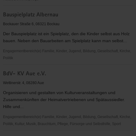
Arbeiter-
Bauspielplatz Albernau
Samariter-
Bund
Bockauer Straße 6, 08321 Bockau
KV
Der Bauspielplatz ist ein Spielplatz, den die Kinder selbst aus Holz
Erzgebirge
bauen. Neben den Bauarbeiten am Spielplatz kann man selbst...
e.V.
Engagementbereich(e) Familie, Kinder, Jugend, Bildung, Gesellschaft, Kirche,
Politik
Bauspielplatz
BdV- KV Aue e.V.
Albernau
Wettinerstr. 4, 08280 Aue
Organisieren und gestalten von Kulturveranstaltungen und
Zusammenkünften der Heimatvertriebenen und Spätaussiedler.
Hilfe und...
Engagementbereich(e) Familie, Kinder, Jugend, Bildung, Gesellschaft, Kirche,
Politik, Kultur, Musik, Brauchtum, Pflege, Fürsorge und Selbsthilfe, Sport
BdV-