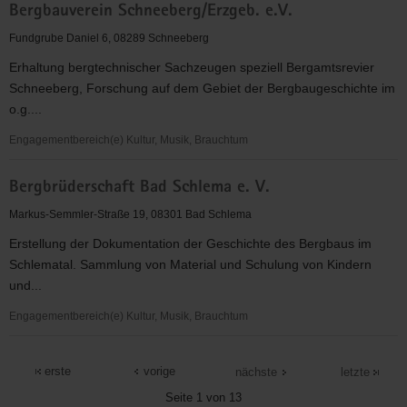
Bergbauverein Schneeberg/Erzgeb. e.V.
KV
Aue
Fundgrube Daniel 6, 08289 Schneeberg
e.V.
Erhaltung bergtechnischer Sachzeugen speziell Bergamtsrevier
Schneeberg, Forschung auf dem Gebiet der Bergbaugeschichte im
o.g....
Engagementbereich(e) Kultur, Musik, Brauchtum
Bergbauverein
Bergbrüderschaft Bad Schlema e. V.
Schneeberg/Erzgeb.
e.V.
Markus-Semmler-Straße 19, 08301 Bad Schlema
Erstellung der Dokumentation der Geschichte des Bergbaus im
Schlematal. Sammlung von Material und Schulung von Kindern
und...
Engagementbereich(e) Kultur, Musik, Brauchtum
Bergbrüderschaft
Bad
erste
vorige
nächste
letzte
Schlema
Seite 1 von 13