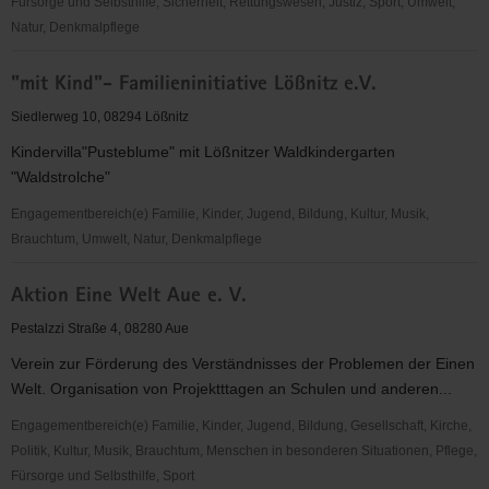
Fürsorge und Selbsthilfe, Sicherheit, Rettungswesen, Justiz, Sport, Umwelt,
Natur, Denkmalpflege
"Entschieden
"mit Kind"- Familieninitiative Lößnitz e.V.
für
Christus"
Siedlerweg 10, 08294 Lößnitz
(EC)
Kindervilla"Pusteblume" mit Lößnitzer Waldkindergarten
Alberoda
"Waldstrolche"
-
Kinder-
Engagementbereich(e) Familie, Kinder, Jugend, Bildung, Kultur, Musik,
und
Brauchtum, Umwelt, Natur, Denkmalpflege
Jugendarbeit
"mit
Aktion Eine Welt Aue e. V.
Kind"-
Familieninitiative
Pestalzzi Straße 4, 08280 Aue
Lößnitz
Verein zur Förderung des Verständnisses der Problemen der Einen
e.V.
Welt. Organisation von Projektttagen an Schulen und anderen...
Engagementbereich(e) Familie, Kinder, Jugend, Bildung, Gesellschaft, Kirche,
Politik, Kultur, Musik, Brauchtum, Menschen in besonderen Situationen, Pflege,
Fürsorge und Selbsthilfe, Sport