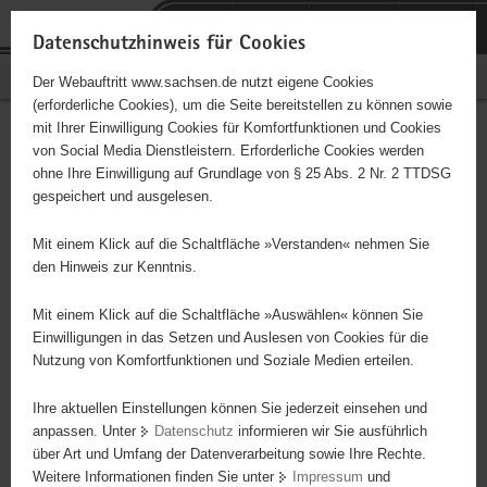
P
Portalübergreifende
o
H
Navigation
Datenschutzhinweis für Cookies
r
a
S
Bürgerschaftliches Engagement
Der Webauftritt www.sachsen.de nutzt eigene Cookies
t
u
e
(erforderliche Cookies), um die Seite bereitstellen zu können sowie
a
p
r
mit Ihrer Einwilligung Cookies für Komfortfunktionen und Cookies
l
t
v
Hauptinhalt
Engagementbörse
von Social Media Dienstleistern. Erforderliche Cookies werden
ü
i
i
ohne Ihre Einwilligung auf Grundlage von § 25 Abs. 2 Nr. 2 TTDSG
b
n
c
gespeichert und ausgelesen.
e
h
e
Ergebnisse auf Karte anzeigen
r
a
Mit einem Klick auf die Schaltfläche »Verstanden« nehmen Sie
g
l
den Hinweis zur Kenntnis.
r
t
Alles
Initiativen
Projekte
e
Mit einem Klick auf die Schaltfläche »Auswählen« können Sie
Nach Alphabet
Nach Postleitzahl
i
Einwilligungen in das Setzen und Auslesen von Cookies für die
Nutzung von Komfortfunktionen und Soziale Medien erteilen.
f
e
Ihre aktuellen Einstellungen können Sie jederzeit einsehen und
124 Suchergebnisse
n
anpassen. Unter
Datenschutz
informieren wir Sie ausführlich
d
über Art und Umfang der Datenverarbeitung sowie Ihre Rechte.
"Entschieden für Christus" (EC) - Jugendstunden des
e
Weitere Informationen finden Sie unter
Impressum
und
N