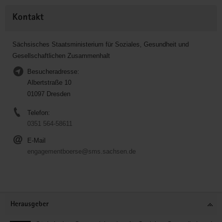
Kontakt
Sächsisches Staatsministerium für Soziales, Gesundheit und
Gesellschaftlichen Zusammenhalt
Besucheradresse:
Albertstraße 10
01097 Dresden
Telefon:
0351 564-58611
E-Mail
engagementboerse@sms.sachsen.de
Service
Herausgeber