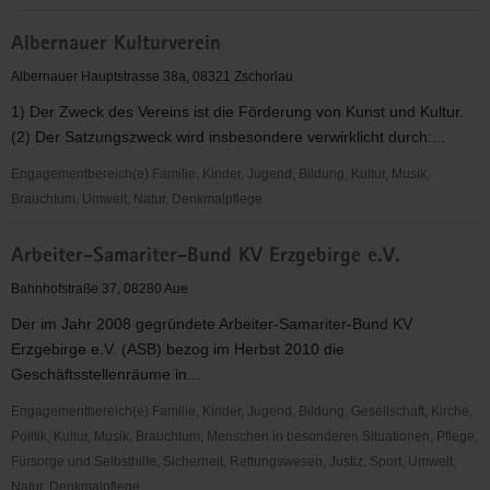
Aktion
Albernauer Kulturverein
Eine
Welt
Albernauer Hauptstrasse 38a, 08321 Zschorlau
Aue
1) Der Zweck des Vereins ist die Förderung von Kunst und Kultur.
e.
(2) Der Satzungszweck wird insbesondere verwirklicht durch:...
V.
Engagementbereich(e) Familie, Kinder, Jugend, Bildung, Kultur, Musik,
Brauchtum, Umwelt, Natur, Denkmalpflege
Albernauer
Arbeiter-Samariter-Bund KV Erzgebirge e.V.
Kulturverein
Bahnhofstraße 37, 08280 Aue
Der im Jahr 2008 gegründete Arbeiter-Samariter-Bund KV
Erzgebirge e.V. (ASB) bezog im Herbst 2010 die
Geschäftsstellenräume in...
Engagementbereich(e) Familie, Kinder, Jugend, Bildung, Gesellschaft, Kirche,
Politik, Kultur, Musik, Brauchtum, Menschen in besonderen Situationen, Pflege,
Fürsorge und Selbsthilfe, Sicherheit, Rettungswesen, Justiz, Sport, Umwelt,
Natur, Denkmalpflege